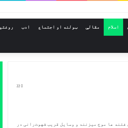
اسلام
مقالې
ټولنه او اجتماع
ادب
روغتي
22
 فتنه ها موج میزنند و وسایل قریب شهوت‌رانی در