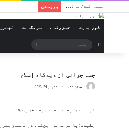
وروستي
جمعه, اگست 7 مه, 2026
کور پاڼه
خبرونه
سرمقاله
تبصرې
Switch skin
پلټل
چشم چرانی از دیدگاه إسلام
احسان تکل
اکتوبر 24, 2023
نویسنده: وحید احمد موحد «هروی»
چکیده: با توجه به این‌که، در مجتمع بشری