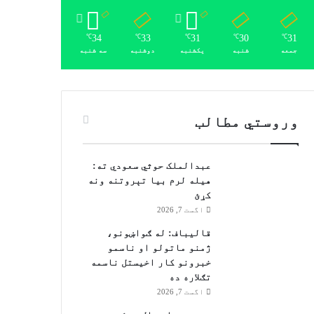
34
33
31
30
31
℃
℃
℃
℃
℃
جمعه
شنبه
یکشنبه
دوشنبه
سه شنبه
وروستي مطالب
عبدالملک حوثي سعودي ته:
هیله لرم بیا تېروتنه ونه
کړئ
اگست 7, 2026
قالیباف: له ګواښونو،
ژمنو ماتولو او ناسمو
خبرونو کار اخیستل ناسمه
تګلاره ده
اگست 7, 2026