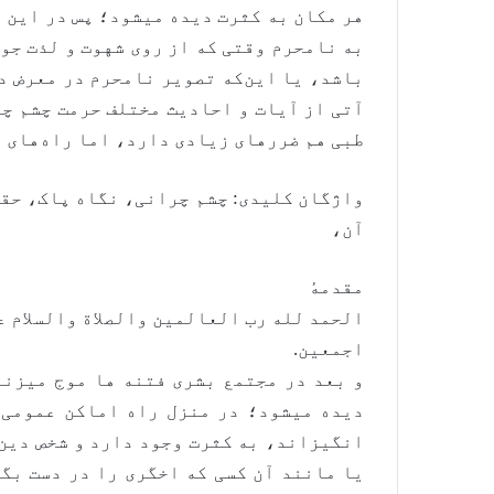
هر مکان به کثرت دیده میشود؛ پس در این و
به نامحرم وقتی که از روی شهوت و لذت جو
باشد، یا این‌که تصویر نامحرم در معرض د
آتی از آیات و احادیث مختلف حرمت چشم چر
طبی هم ضررهای زیادی دارد، اما راه‌های ا
واژگان کلیدی: چشم چرانی، نگاه پاک، حقی
آن،
مقدمهٔ
الحمد لله رب العالمين والصلاة والسلام ع
اجمعين.
و بعد در مجتمع بشری فتنه ها موج میزنن
دیده میشود؛ در منزل راه اماکن عمومی 
انگیزاند، به کثرت وجود دارد و شخص دین
یا مانند آن کسی که اخگری را در دست بگی