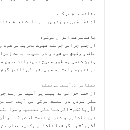
مثانه ورم می‌کند
از نظر طبی هم چشم چرانی باعث تورم مثانه
باعث سرعت انزال می‌شود
از چشم چرانی چونکه شهوت تحریک می شود و 
صاف و رقیق می شود و در نتیجه باعث إنزال
چنین شخصی به طور صحیح نمی‌تواند حقوق ه
در نتیجه باعث به هم پاشیدگی کانون گرم 
بینایی‌اش آسیب می‌بیند
از چشم چرانی به بینایی آسیب می رسد چون
شکر کردن در نعمت ترقی می آید. چنانچه ال
لَأَزِيدَنَّكُمْ» اگر شما شکر نعمتهای مرا 
نوع ناشکری و کفران نعمت است، که بر آن وعید و
لَشَدِيدٌ» و اگر شما ناشکری بکنید عذاب من