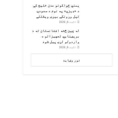
یمني ځواکونو عدن خلیج کې
د «ډېزي» په نوم د سعودي
تېل وړونکې بېړۍ ویشتلې
اگست 6, 2026
له چین څخه افغانستان ته د
برېښنايي تجهیزاتو د
واردولو لړۍ پیل شوه
اگست 6, 2026
نور وښایه