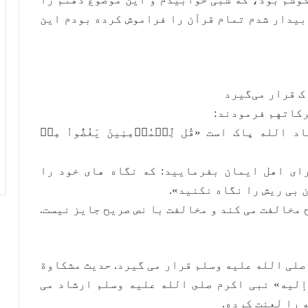
بیدار شدم تمام قرآن را فراموش کرده بودم این
ک قرار می‌گیرد
رکاتهم فرمودند:
ه پاک است «قُل لِّلۡمُؤۡمِنِينَ يَغُضُّواْ مِنۡ
ای اهل ایمان بفرمایید: که نگاه های خود را
بی ریش را نگاه نکنید».
ح مخالفت می کند و مخالفت با نص صریح جایز نیست.
صلی الله علیه وسلم قرار می گیرد. حديث مشکاوة
إليه» نبی اکرم صلى الله عليه وسلم ارشاد می
 را لعنت کرده.