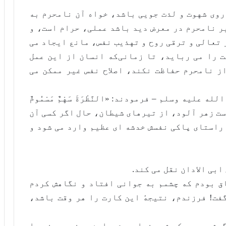
روی شهوت و لذت جویی باشد، خواه آن نامحرم به
ر نامحرم در معرض دید باشد عملی، حرام است، و
 تعالی و ترقی روح و تهذیب نفس، مانع ایجاد می
ت را می رباید، تا زمانی‌که انسان از این عمل
ز نامحرم حفاظت نکند، اصلاح نفس غیر ممکن می
عليه وسلم – فرمودند: «النَّظْرَةَ سَهْمٌ مَسْمُومٌ
ری است زهر آلود، از تیرهای شیطان، حال اگر کسی آن
راستای پاکی نفسش خدشه ای عظیم وارد می شود و
بی الادان نقل می کند.
ق بودم که چشمم به جوانی افتاد و نگاهش کردم
فت! فرزندم، نتیجهٔ این کارت را هر وقت باشد،
وشم بود، که شبی خوابیدم و این موضوع دهنم را