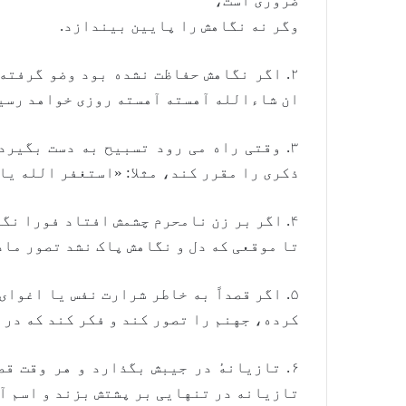
ضروری است،
وگر نه نگاهش را پایین بیندازد.
۲. اگر نگاهش حفاظت نشده بود وضو گرفته
ان شاءالله آهسته آهسته روزی خواهد رسید
۳. وقتی راه می رود تسبیح به دست بگیرد
ذکری را مقرر کند، مثلا: «استغفر الله يا ل
۴. اگر بر زن نامحرم چشمش افتاد فورا نگ
تا موقعی که دل و نگاهش پاک نشد تصور ماد
۵. اگر قصداً به خاطر شرارت نفس یا اغو
کرده، جهنم را تصور کند و فکر کند که در س
۶. تازیانهٔ در جیبش بگذارد و هر وقت ق
تازیانه در تنهایی بر پشتش بزند و اسم آ