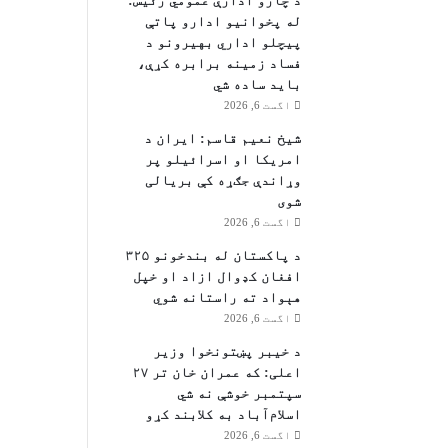
د چارو ادارې عمومي رئیس:
له پخوانیو ادارو پاتې
پيچلو اداري بهیرونو د
فساد زمینه برابره کړې،
باید ساده شي
اگست 6, 2026
شیخ نعیم قاسم: ایران د
امریکا او اسرائیلو پر
وړاندې جګړه کې بریالی
شوی
اگست 6, 2026
د پاکستان له بندخونو ۳۲۵
افغان کډوال ازاد او خپل
هېواد ته راستانه شوي
اگست 6, 2026
د خیبر پښتونخوا وزیر
اعلی: که عمران خان تر ۲۷
سپتمبر خوشې نه شي
اسلام‌آباد به کلابند کړو
اگست 6, 2026