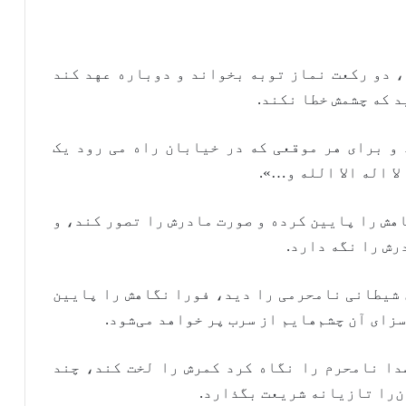
، دو رکعت نماز توبه بخواند و دوباره عهد کند
 که چشمش خطا نکند.
 و برای هر موقعی که در خیابان راه می رود یک
ا اله الا الله و…».
اهش را پایین کرده و صورت مادرش را تصور کند، و
رش را نگه دارد.
ای شیطانی نامحرمی را دید، فورا نگاهش را پایین
زای آن چشم‌هایم از سرب پر خواهد می‌شود.
صدا نامحرم را نگاه کرد کمرش را لخت کند، چند
ن‌را تازیانه شریعت بگذارد.