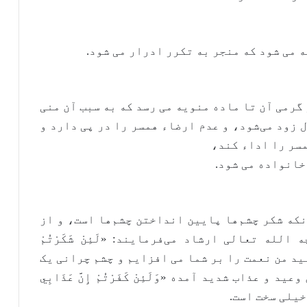
 می شود که منجر به تکرر ادرار می شود.
گرمی آن تا ماده منویه می رسد که به سبب آن منی
 زود می‌شود، و عدم ارضاء همسر را در پی دارد و
مسر را اداء کند،
خانواده می شود.
که شکر چشم‌ها پایین انداختن چشم‌ها است، و از
له تعالی ارشاد می‌فرمایند: «لَئِنْ شَكَرْتُمْ
بکنید من نعمت را بر شما می افزایم و چشم چرانی یک
 عذاب شدید آمده «وَلَئِنْ كَفَرْتُمْ إِنَّ عَذَابِي
 خیلی سخت است.