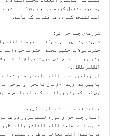
به خود مشغول کرده بود، صبح که از خواب 
است نتیجهٔ گناه، هر گناهی که باشد.
ضررهای چشم چرانی:
کسی‌که چشم چرانی می‌کند نافرمان الله پا
حضرت مولانا حکیم محمد اختر صاحب دامت ب
چشم چرانی طبق نص صریح حرام است. ارشاد الل
أَبۡصَٰرِهِمۡ…»
ای پیامبر صلی الله علیه و سلم شما بر
پایین بدارید، «زنان نامحرم و نوجوانان 
پس کسی که چشم چرانی می‌کند او با نص صری
مستحق خطاب لعنت قرار می‌گیرد
انسان چشم چران مورد لعنت سرور دو عالم 
شریف است: «لعن الله الناظرَ والمنظور 
فرمایند: الله تعالی ناظر، و منظور اليه