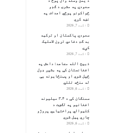
د یمن وسله وال پوځ د
سعودي په مشرۍ د ګډو
ځواکونو پوځي اهداف په
نښه کړي
اگست 7, 2026
سعودي پاکستان او ترکیه
به ګډ دفاعي تړون لاسلیک
کړٍي
اگست 7, 2026
ذبیح الله مجاهد: داعش په
افغانستان کې په بشپړ ډول
ځپل شوې او پټنځایونه یې
له منځه تللي
اگست 6, 2026
سمنګان کې د ۳.۴ میلیونه
افغانیو په لګښت د
کلیوالي پراختیايي پروژو
چارې پیل شوې
اگست 6, 2026