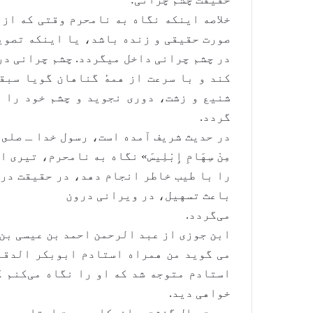
خلاصه اینکه نگاه به نامحرم وقتی که از 
صورت حقیقی و زنده باشد، یا اینکه تصوی
در چشم چرانی داخل میگردد. چشم چرانی در
کند و با سرعت از همهٔ گناهان گویا سبق
شنیع و زشت، دوری نجوید و چشم خود را ا
گردد.
در حدیث شریف آمده است، رسول خدا ـ صلى الله 
مِنْ سِهَامِ إِبْلِیسَ» نگاه به نامحرم، تی
را با طیب خاطر انجام دهد، در حقیقت در 
باعث تسهیل، در ویرانی درون
می‌گردد.
ابن جوزی از عبد الرحمن احمد بن عیسی بن ا
می گوید من همراه استادم ابوبکر الدقا
استادم متوجه شد که او را نگاه می‌کنم گ
خواهی دید.
بیست سال گذشت و انعکاس صحبت استاد در گ