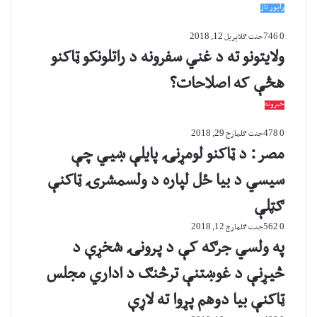
راپور تاژ
0
746
جنت ګل
اپریل 12, 2018
ولایتونو ته د غني سفرونه د راتلونکو ټاکنو
هڅې که اصلاحات؟
خبرونه
0
478
جنت ګل
مارچ 29, 2018
مصر: د ټاکنو لومړنۍ پایلې ښیي چې
سیسي د بیا ځل لپاره د ولسمشرۍ ټاکنې
ګټلې
0
562
جنت ګل
مارچ 12, 2018
په ولسي جرګه کې د پرونۍ شخړې د
څيړنې د غوښتنې ترڅنګ د اداري مجلس
ټاکنې بیا دوهم پړوا ته لاړې