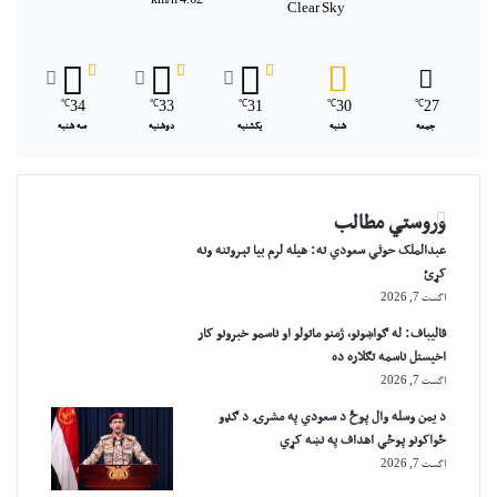
4.62 km/h
Clear Sky
℃
34
℃
33
℃
31
℃
30
℃
27
جمعه
شنبه
یکشنبه
دوشنبه
سه شنبه
وروستي مطالب
عبدالملک حوثي سعودي ته: هیله لرم بیا تېروتنه ونه
کړئ
اگست 7, 2026
قالیباف: له ګواښونو، ژمنو ماتولو او ناسمو خبرونو کار
اخیستل ناسمه تګلاره ده
اگست 7, 2026
د یمن وسله وال پوځ د سعودي په مشرۍ د ګډو
ځواکونو پوځي اهداف په نښه کړي
اگست 7, 2026