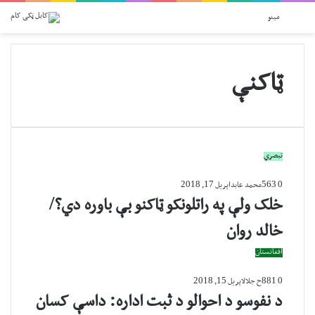
پلټل
Switch skin
مینو
ټاکنې
تبصرې
0
563
محمد عابد
اپریل 17, 2018
خلک ولې په راتلونکو ټاکنو بې باوره دي؟/
خالد روان
افغانستان
0
881
ح جلال
اپریل 15, 2018
د نفوسو د احوالو د ثبت اداره: داسې کسان