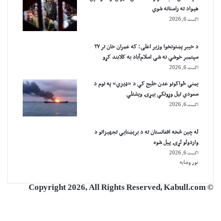
هېواد ته راستانه شوي
اگست 6, 2026
د خیبر پښتونخوا وزیر اعلی: که عمران خان تر ۲۷
سپتمبر خوشې نه شي اسلام‌آباد به کلابند کړو
اگست 6, 2026
یمني ځواکونو عدن خلیج کې د «ډېزي» په نوم د
سعودي تېل وړونکې بېړۍ ویشتلې
اگست 6, 2026
له چین څخه افغانستان ته د برېښنايي تجهیزاتو د
واردولو لړۍ پیل شوه
اگست 6, 2026
نور وښایه
© Copyright 2026, All Rights Reserved, Kabull.com
X
YouTube
Google