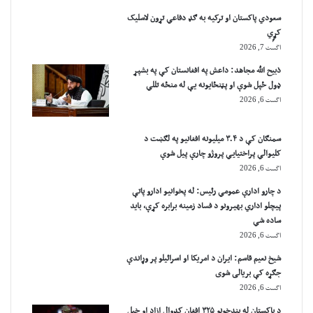
سعودي پاکستان او ترکیه به ګډ دفاعي تړون لاسلیک
کړٍي
اگست 7, 2026
ذبیح الله مجاهد: داعش په افغانستان کې په بشپړ
ډول ځپل شوې او پټنځایونه یې له منځه تللي
اگست 6, 2026
سمنګان کې د ۳.۴ میلیونه افغانیو په لګښت د
کلیوالي پراختیايي پروژو چارې پیل شوې
اگست 6, 2026
د چارو ادارې عمومي رئیس: له پخوانیو ادارو پاتې
پيچلو اداري بهیرونو د فساد زمینه برابره کړې، باید
ساده شي
اگست 6, 2026
شیخ نعیم قاسم: ایران د امریکا او اسرائیلو پر وړاندې
جګړه کې بریالی شوی
اگست 6, 2026
د پاکستان له بندخونو ۳۲۵ افغان کډوال ازاد او خپل