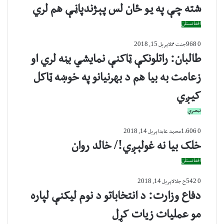
شته چې په يو ځان لس پېژندپاڼې هم لري
افغانستان
0
968
جنت ګل
اپریل 15, 2018
طالبان: راتلونکې ټاکنې نمایشي بڼه لري او
زعامت به بیا هم د بهرنیانو په خوښه ټاکل
کیږي
تبصرې
0
1،606
محمد عابد
اپریل 14, 2018
خلک بیا نه غولېږي!/ خالد روان
افغانستان
0
542
ح جلال
اپریل 14, 2018
دفاع وزارت: د انتخاباتو د نوم ليکنې لپاره
مو عمليات زيات کړل