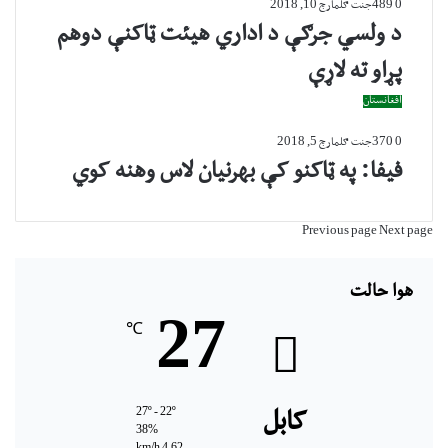
0
489
جنت ګل
مارچ 10, 2018
د ولسي جرګې د اداري هیئت ټاکنې دوهم
پړاو ته لاړې
افغانستان
0
370
جنت ګل
مارچ 5, 2018
فیفا: په ټاکنو کې بهرنیان لاس وهنه کوي
Previous page
Next page
هوا حالت
27
℃
27º - 22º
کابل
38%