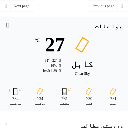
Next page
Previous page
هوا حالت
27
℃
کابل
31º - 22º
16%
1.39 km/h
Clear Sky
34
34
31
30
31
℃
℃
℃
℃
℃
جمعه
شنبه
یکشنبه
دوشنبه
سه شنبه
وروستي مطالب