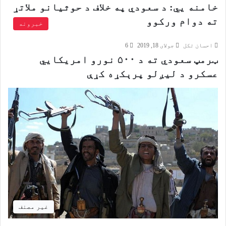
خامنه یي: د سعودي په خلاف د حوثیانو ملاتړ
ته دوام ورکوو
خبرونه
احسان تکل
جولای 18, 2019
6
ټرمپ سعودي ته د ۵۰۰ نورو امریکایي
عسکرو د لیږلو پرېکړه کړې
غير مصنف