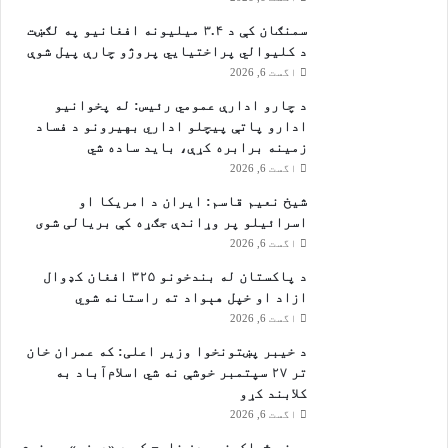
سمنګان کې د ۳.۴ میلیونه افغانیو په لګښت
د کلیوالي پراختیايي پروژو چارې پیل شوې
اگست 6, 2026
د چارو ادارې عمومي رئیس: له پخوانیو
ادارو پاتې پيچلو اداري بهیرونو د فساد
زمینه برابره کړې، باید ساده شي
اگست 6, 2026
شیخ نعیم قاسم: ایران د امریکا او
اسرائیلو پر وړاندې جګړه کې بریالی شوی
اگست 6, 2026
د پاکستان له بندخونو ۳۲۵ افغان کډوال
ازاد او خپل هېواد ته راستانه شوي
اگست 6, 2026
د خیبر پښتونخوا وزیر اعلی: که عمران خان
تر ۲۷ سپتمبر خوشې نه شي اسلام‌آباد به
کلابند کړو
اگست 6, 2026
یمني ځواکونو عدن خلیج کې د «ډېزي» په نوم