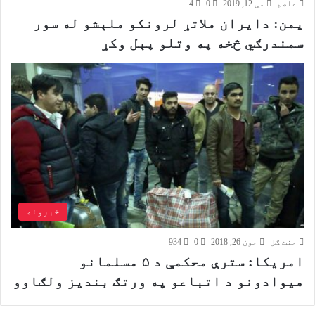
عاصم
مې 12, 2019
0
4
یمن: دایران ملاتړ لرونکو ملېشو له سور
سمندرګي څخه په وتلو پېل وکړ
خبرونه
جنت ګل
جون 26, 2018
0
934
امریکا: سترې محکمې د ۵ مسلمانو
هیوادونو د اتباعو په ورتګ بندیز ولګاوو