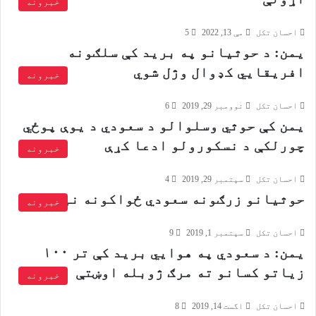
خبرونه
احسان تکل
مې 13, 2022
5
یمن: د حوثیانو په برید کې سلګونه
افریقایي کډوال وژل شوي
خبرونه
احسان تکل
نوومبر 29, 2019
6
يمن کې حوثي وسلوالو د سعودي د يوې پوځي
چورلکې د نسکورولو ادعا کړې
خبرونه
احسان تکل
سپتمبر 29, 2019
4
حوثیانو زرګونه سعودي ځواکونه نیولي
خبرونه
احسان تکل
سپتمبر 1, 2019
9
یمن: د سعودي په هوایي برید کې تر ۱۰۰
زیاتو کسانو ته مرګ ژوبله اوښتې
خبرونه
احسان تکل
اگست 14, 2019
8