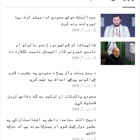
عبدالملک حوثي سعودي ته: هیله لرم بیا
تېروتنه ونه کړئ
اگست 7, 2026
قالیباف: له ګواښونو، ژمنو ماتولو او
ناسمو خبرونو کار اخیستل ناسمه تګلاره ده
اگست 7, 2026
د یمن وسله وال پوځ د سعودي په مشرۍ د ګډو
ځواکونو پوځي اهداف په نښه کړي
اگست 7, 2026
سعودي پاکستان او ترکیه به ګډ دفاعي تړون
لاسلیک کړٍي
اگست 7, 2026
ذبیح الله مجاهد: داعش په افغانستان کې په
بشپړ ډول ځپل شوې او پټنځایونه یې له منځه
تللي
اگست 6, 2026