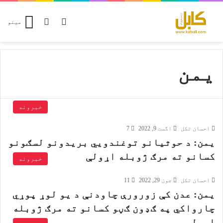
Switch skin
پلټل
مینو
یمن
خبرونه
احسان تکل
اگست 9, 2022
7
یمن: د حوثیانو توغندویي بریدونو لسګونو
کسانو ته مرګ ژوبله اړولې
خبرونه
احسان تکل
جون 29, 2022
11
یمن: عدن کې زورورې چاودنې د یو لوړ پوړي
چارواکي په ګډون ګڼو کسانو ته مرګ ژوبله
اړولې