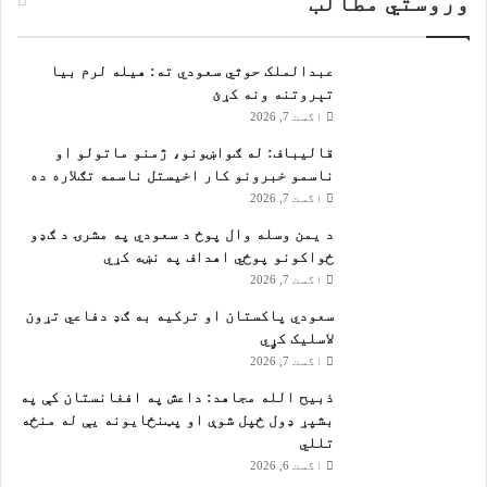
وروستي مطالب
عبدالملک حوثي سعودي ته: هیله لرم بیا
تېروتنه ونه کړئ
اگست 7, 2026
قالیباف: له ګواښونو، ژمنو ماتولو او
ناسمو خبرونو کار اخیستل ناسمه تګلاره ده
اگست 7, 2026
د یمن وسله وال پوځ د سعودي په مشرۍ د ګډو
ځواکونو پوځي اهداف په نښه کړي
اگست 7, 2026
سعودي پاکستان او ترکیه به ګډ دفاعي تړون
لاسلیک کړٍي
اگست 7, 2026
ذبیح الله مجاهد: داعش په افغانستان کې په
بشپړ ډول ځپل شوې او پټنځایونه یې له منځه
تللي
اگست 6, 2026