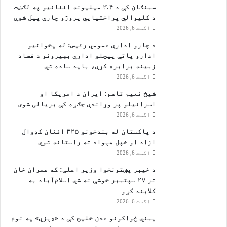
سمنګان کې د ۳.۴ میلیونه افغانیو په لګښت
د کلیوالي پراختیايي پروژو چارې پیل شوې
اگست 6, 2026
د چارو ادارې عمومي رئیس: له پخوانیو
ادارو پاتې پيچلو اداري بهیرونو د فساد
زمینه برابره کړې، باید ساده شي
اگست 6, 2026
شیخ نعیم قاسم: ایران د امریکا او
اسرائیلو پر وړاندې جګړه کې بریالی شوی
اگست 6, 2026
د پاکستان له بندخونو ۳۲۵ افغان کډوال
ازاد او خپل هېواد ته راستانه شوي
اگست 6, 2026
د خیبر پښتونخوا وزیر اعلی: که عمران خان
تر ۲۷ سپتمبر خوشې نه شي اسلام‌آباد به
کلابند کړو
اگست 6, 2026
یمني ځواکونو عدن خلیج کې د «ډېزي» په نوم