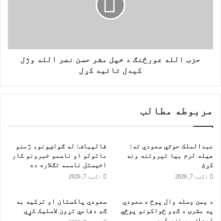
ت
ل
ح
ل
ې
ه
پ
غ
ه
و
ا
ر
حزب الله غورځنګ د خپل مشر حسن نصر الله وژل
ړ
ځ
کېدل تائید کړل
ه
ن
د
ګ
و
د
مربوطه مطالب
ه
خ
ن
پ
ي
ل
م
م
عبدالملک حوثي سعودي ته:
قالیباف: له ګواښونو، ژمنو
ې
ش
هیله لرم بیا تېروتنه ونه
ماتولو او ناسمو خبرونو کار
ل
ر
کړئ
اخیستل ناسمه تګلاره ده
س
ح
اگست 7, 2026
اگست 7, 2026
ي
س
ز
ن
د یمن وسله وال پوځ د سعودي
سعودي پاکستان او ترکیه به
ې
ن
په مشرۍ د ګډو ځواکونو پوځي
ګډ دفاعي تړون لاسلیک کړٍي
م
ص
اهداف په نښه کړي