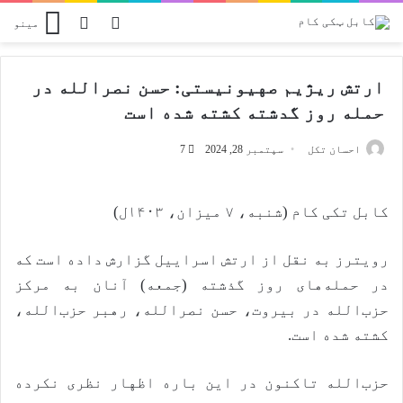
Switch skin
پلټل
مینو
ارتش ريژیم صهیونیستی: حسن نصرالله در
حمله روز گدشته کشته شده است
احسان تکل
سپتمبر 28, 2024
7
کابل تکی کام (شنبه، ۷ میزان، ۱۴۰۳ل)
رویترز به نقل از ارتش اسراییل گزارش داده است که
در حمله‌های روز گذشته (جمعه) آنان به مرکز
حزب‌الله در بیروت، حسن نصرالله، رهبر حزب‌الله،
کشته شده است.
حزب‌الله تاکنون در این باره اظهار نظری نکرده