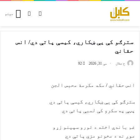
Switch skin
پلټل
مینو
سترګو کې يې ښکاري، کیسې پاتې دي/ انس
حقاني
ح جلال
مې 31, 2026
92
انس حقاني / مکه مکرمة محبس الجن
سترګو کې يې ښکاري، کیسې پاتې دي
پټې په سکرو کې لمبې پاتې دي
غم باندې اخته د تورو سپینو زړو
موږ نه د مخونو مزې پاتې دي