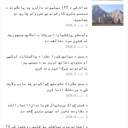
هرات کې د ۱۴۳ میلیونه ډالرو په پانګونه د
سمنټو سترې کارخونونې جوړولو چارې نن
پيلېږي
اگست 9, 2026
ولسمشر پزشکیان: امریکا د اسلامي جمهوریت
له شتون سره مخالفه ده
اگست 9, 2026
د یمن د سیاسي شورا مشر: د پاکستان، ترکیې
او سعودي دفاعي تړون به د سیمې پر
بدلونونو هېڅ اغېز ونه کړي
اگست 9, 2026
د یمن جګړه؛ حکومتي ځواکونو په مارب ولایت
کې د پرمختګ ادعا کړی
اگست 9, 2026
د قدس ځواک مرستیال قوماندان: انصارالله
د مقاومت محور له مهمو ستنو څخه دی
اگست 9, 2026
د افغاني سرې میاشتې په قلبي روغتون کې ۲۸