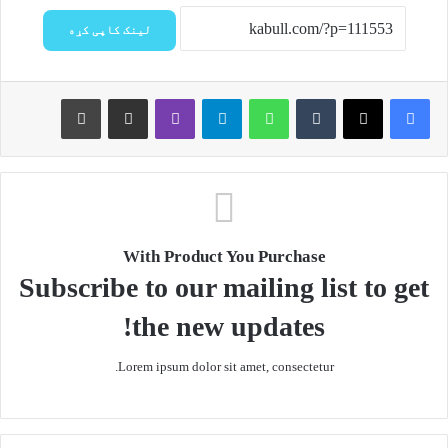
لینک کاپی کړه
Print
Share via Email
Viber
Telegram
WhatsApp
Tumblr
X
Facebook
With Product You Purchase
Subscribe to our mailing list to get
the new updates!
Lorem ipsum dolor sit amet, consectetur.