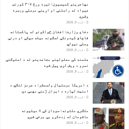
مهاجرينو کمېسیون: تېره ورځ ۳۰۷ کورنۍ
ل
هېواد ته راستنې او اړينې مرستې ورسره
ه
وشوې
ش
اگست 9, 2026
ي
دفاع وزارت: افغان ځواکونو له پاکستانه
قاچاق کېدونکې لسګونه میله سپکې او درنې
وسلې نیولي
اگست 9, 2026
هلمند کې معلولینو مجاهدینو ته د استوګنې
نمرو د وېش لړۍ پیل شوه
اگست 9, 2026
د امریکا مرستیال ولسمشر: د هرمز تنګي د
امنیت لپاره د ایران ژمنې مهمې دي
اگست 9, 2026
ملګري ملتونه: سوډان کې ۸ میلیونه
ماشومان له زده‌کړو بې‌ برخې شوي
اگست 9, 2026