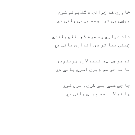
خاورې که ځوانۍ د ګلابونو شوې
ويښې يې تر اوسه وږمې پاتې دي
داد غواړي په هره کم‌عقلي باندې
ځینې بیا تر دې اندازې پاتې دي
ته مو چې په نیمه لاره پرېنږدې
تا ته خو مو ډېرې اسرې پاتې دي
چا چې شمې بلې کړې، مزل کوي
چا ته لا انسه ويدې پاتې دي