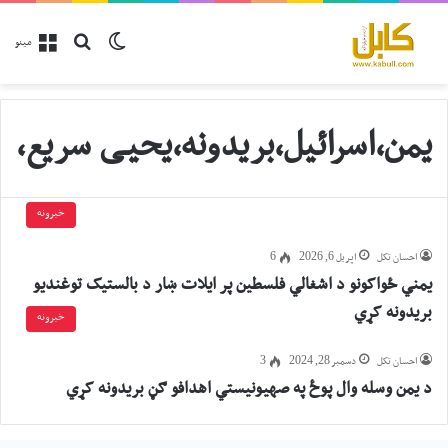
پلټل
Switch skin
مینو
یمن،اسرائیل،بریدونه،یحیی سریع،
خبرونه
احسان تکل
اپریل 6, 2026
6
یمني ځواکونو د اشغالي فلسطین پر ایلات ښار د بالستیک توغندیو
بریدونه کړي
خبرونه
احسان تکل
دسمبر 28, 2024
3
د یمن وسله وال پوځ په صهیونیستي اهدافو ګڼ بریدونه کړي