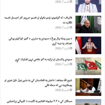
اگست 7, 2026
قالیباف: له ګواښونو، ژمنو ماتولو او ناسمو خبرونو کار اخیستل ناسمه
تګلاره ده
اگست 7, 2026
د یمن وسله وال پوځ د سعودي په مشرۍ د ګډو ځواکونو پوځي
اهداف په نښه کړي
اگست 7, 2026
سعودي پاکستان او ترکیه به ګډ دفاعي تړون لاسلیک کړٍي
اگست 7, 2026
ذبیح الله مجاهد: داعش په افغانستان کې په بشپړ ډول ځپل شوې او
پټنځایونه یې له منځه تللي
اگست 6, 2026
سمنګان کې د ۳.۴ میلیونه افغانیو په لګښت د کلیوالي پراختیايي