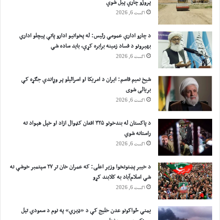
پروژو چارې پیل شوې
اگست 6, 2026
د چارو ادارې عمومي رئیس: له پخوانیو ادارو پاتې پيچلو اداري
بهیرونو د فساد زمینه برابره کړې، باید ساده شي
اگست 6, 2026
شیخ نعیم قاسم: ایران د امریکا او اسرائیلو پر وړاندې جګړه کې
بریالی شوی
اگست 6, 2026
د پاکستان له بندخونو ۳۲۵ افغان کډوال ازاد او خپل هېواد ته
راستانه شوي
اگست 6, 2026
د خیبر پښتونخوا وزیر اعلی: که عمران خان تر ۲۷ سپتمبر خوشې نه
شي اسلام‌آباد به کلابند کړو
اگست 6, 2026
یمني ځواکونو عدن خلیج کې د «ډېزي» په نوم د سعودي تېل