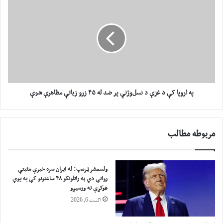
ه
ه
ی
ا
و
ر
ن
و
ی
پ
س
ا
ت
ک
ي
ې
ر
د
په اروپا کې د غزې د نسل‌وژنې پر ضد له ۴۵ زرو زياتې مظاهرې شوې
ي
غ
ژ
ز
ی
ې
مربوطه مطالب
م
د
پ
ن
ر
س
م
ل‌
ولسمشر ټرمپ: له ایران سره خبرې مثبتې
ه
و
روانې دي په راتلونکو ۴۸ ساعتونو کې به یوې
م
ژ
هوکړې ته ورسېږو
و
ن
اگست 6, 2026
پ
ې
و
پ