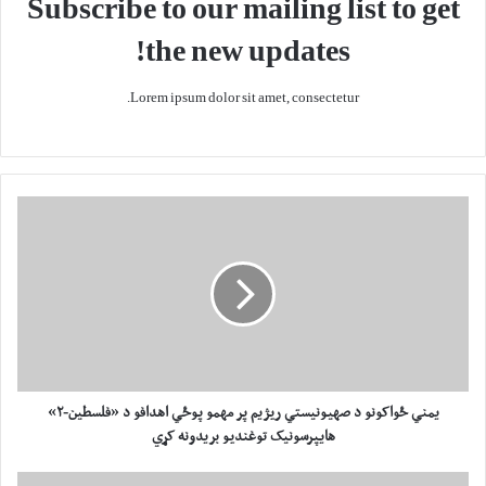
Subscribe to our mailing list to get
the new updates!
Lorem ipsum dolor sit amet, consectetur.
ی
م
ن
ي
ځ
و
ا
ک
و
ن
یمني ځواکونو د صهیونیستي ريژیم پر مهمو پوځي اهدافو د «فلسطین-۲»
و
هایپرسونیک توغنديو بریدونه کړي
د
ص
پ