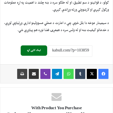
کولو، د قوانینو د سم تطبیق، او له خلکو سره د ښه چلند د اهمیت په اړه معلومات
ورکول کېږي او لارښوونې ورته وړاندې کېږي.
د سیمینار موخه دا بلل شوې چې د امارت د محلي مسوولینو اداري وړتیاوې لوړې،
د خدماتو کیفیت ښه او له ولس سره د همغږۍ فضا نوره هم پیاوړې شي.
لینک کاپی کړه
Print
Share via Email
Viber
Telegram
WhatsApp
Tumblr
X
Facebook
With Product You Purchase