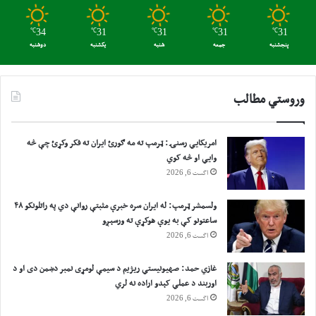
ی
ش
پ
و
ر
ې
℃
34
℃
31
℃
31
℃
31
℃
31
پنجشنبه
جمعه
شنبه
یکشنبه
دوشنبه
س
و
ن
ی
وروستي مطالب
ک
ت
و
امریکایي رسنۍ: ټرمپ ته مه ګورئ ایران ته فکر وکړئ چې څه
غ
وایي او څه کوي
ن
اگست 6, 2026
د
ي
ولسمشر ټرمپ: له ایران سره خبرې مثبتې روانې دي په راتلونکو ۴۸
و
ساعتونو کې به یوې هوکړې ته ورسېږو
ب
اگست 6, 2026
ر
ی
د
غازي حمد: صهیونیستي ریژیم د سیمې لومړی نمبر دښمن دی او د
و
اوربند د عملي کېدو اراده نه لري
ن
اگست 6, 2026
ه