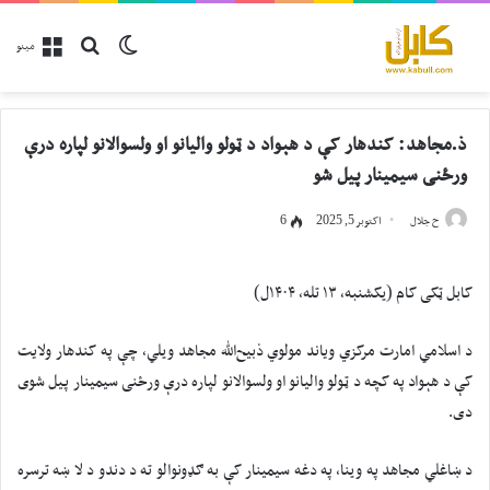
پلټل
Switch skin
مینو
ذ.مجاهد: کندهار کې د هېواد د ټولو والیانو او ولسوالانو لپاره درې
ورځنی سیمینار پیل شو
ح جلال
اکتوبر 5, 2025
6
کابل ټکی کام (يکشنبه، ۱۳ تله، ۱۴۰۴ل)
د اسلامي امارت مرکزي ویاند مولوي ذبیح‌الله مجاهد ويلي، چې په کندهار ولایت
کې د هېواد په کچه د ټولو والیانو او ولسوالانو لپاره درې ورځنی سیمینار پیل شوی
دی.
د ښاغلي مجاهد په وينا، په دغه سیمینار کې به ګډونوالو ته د دندو د لا ښه ترسره