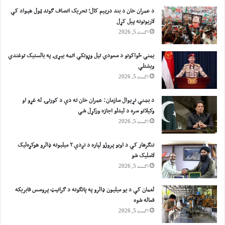
ک
د عمران خان د بند درېیم کال؛ تحریک انصاف ګوند ټول هېواد کې
ړ
لاریونونه پیل کړل
ي
اگست 5, 2026
یمني ځواکونو د سعودي تېل وړونکې اتمه بېړۍ په بالستیک توغندي
ویشتلې
اگست 5, 2026
د بښنې نړیوال سازمان: عمران خان ته دې د کورنۍ له غړو او
وکیلانو سره د لیدلو اجازه ورکړل شي
اگست 5, 2026
ننګرهار کې د اوبو پروژو لپاره د نږدې ۲ میلیونه ډالرو هوکړه‌لیک
لاسلیک شو
اگست 5, 2026
لغمان کې د یو میلیون ډالرو په پانګونه د ګرانېټ پروسس فابریکه
فعاله شوه
اگست 5, 2026