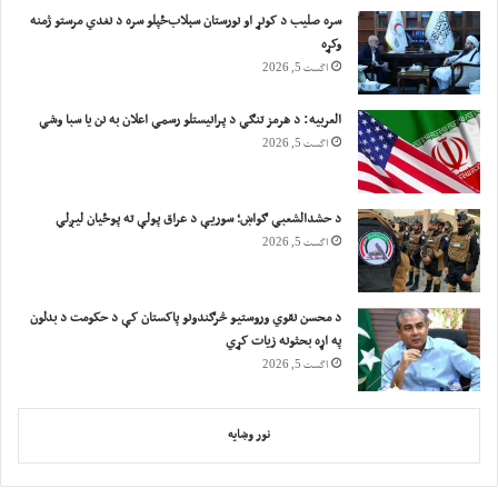
سره صلیب د کونړ او نورستان سېلاب‌ځپلو سره د نغدي مرستو ژمنه
وکړه
اگست 5, 2026
العربیه: د هرمز تنګي د پرانیستلو رسمي اعلان به نن یا سبا وشي
اگست 5, 2026
د حشدالشعبي ګواښ؛ سوریې د عراق پولې ته پوځیان لیږلي
اگست 5, 2026
د محسن نقوي وروستیو څرګندونو پاکستان کې د حکومت د بدلون
په اړه بحثونه زیات کړي
اگست 5, 2026
نور وښایه