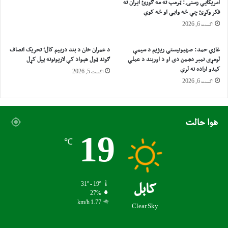
امریکایي رسنۍ: ټرمپ ته مه ګورئ ایران ته
ځ
ر
فکر وکړئ چې څه وایي او څه کوي
ي
ض
اگست 6, 2026
ا
د
ه
ل
د
ه
غازي حمد: صهیونیستي ریژیم د سیمې
د عمران خان د بند درېیم کال؛ تحریک انصاف
ا
۴
لومړی نمبر دښمن دی او د اوربند د عملي
ګوند ټول هېواد کې لاریونونه پیل کړل
ف
کېدو اراده نه لري
۵
اگست 5, 2026
و
ز
اگست 6, 2026
د
ر
«
و
ف
ز
هوا حالت
ل
ي
س
ا
19
℃
ط
ت
ی
ې
ن
م
-
ظ
31º - 19º
کابل
۲
ا
27%
»
ه
1.77 km/h
Clear Sky
ه
ر
ا
ې