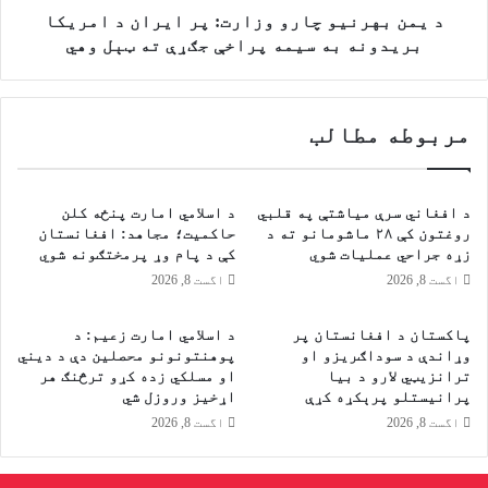
ر
و
د یمن بهرنیو چارو وزارت: پر ایران د امریکا
ی
چ
بریدونه به سیمه پراخې جګړې ته ټېل وهي
ک
ا
ا
ر
د
و
مربوطه مطالب
ع
و
م
ز
ل
ا
ی
ر
د افغاني سرې میاشتې په قلبي
د اسلامي امارت پنځه کلن
ا
ت
روغتون کې ۲۸ ماشومانو ته د
حاکمیت؛ مجاهد: افغانستان
ت
:
زړه جراحي عملیات شوي
کې د پام وړ پرمختګونه شوي
و
پ
اگست 8, 2026
اگست 8, 2026
پ
ر
ه
ا
پاکستان د افغانستان پر
د اسلامي امارت زعيم: د
ځ
ی
وړاندې د سوداګریزو او
پوهنتونونو محصلین دې د دیني
و
ر
ترانزیټي لارو د بیا
او مسلکي زده کړو ترڅنګ هر
ا
ا
پرانیستلو پرېکړه کړې
اړخیز وروزل شي
ب
ن
اگست 8, 2026
اگست 8, 2026
ک
د
ې
ا
ب
م