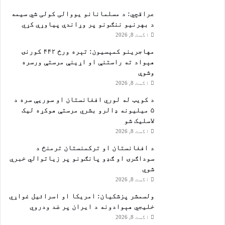
عراقچي: د مسلمانانو یووالی کولی شي سیمه
د بهرنیو ننګونو پر وړاندې پیاوړې کړي
اگست 8, 2026
مهاجرينو کمېسیون: تېره ورځ ۴۴۲ کورنۍ
هېواد ته راستنې او اړينې مرستې ورسره
وشوې
اگست 8, 2026
د کویټ له لوري افغانستان او سوریې سره د
۵ میلیونه ډالرو بشري مرستې هوکړه ليک
لاسليک شو
اگست 8, 2026
د افغانستان او ترکمنستان ترمنځ د
سوداګرۍ او ګډو پانګونو پر زیاتوالي خبرې
شوي
اگست 8, 2026
ولسمشر پزشکیان: امریکا او اسرائیل غواړي
خلیجي هېوادونه د ایران پر ضد ودروي
اگست 8, 2026