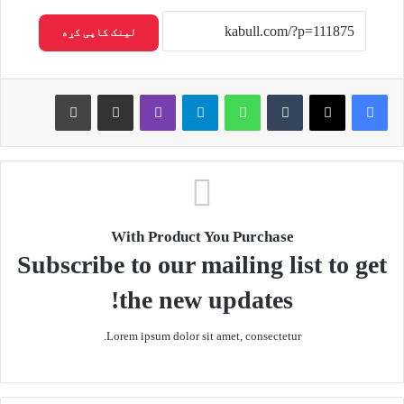
لینک کاپی کړه
Print
Share via Email
Viber
Telegram
WhatsApp
Tumblr
X
Facebook
With Product You Purchase
Subscribe to our mailing list to get
the new updates!
Lorem ipsum dolor sit amet, consectetur.