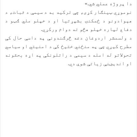
دا پروژه عملي شي.»
نوموړي ټینګار کړی، چې ترکیه به د سیمې د ثبات، د
هېوادونو د ځمکنۍ بشپړتیا او د خپلو ملي ګټو د
دفاع لپاره خپلو هڅو ته دوام ورکړي.
د ولسمشر اردوغان دغه څرګندونې په داسې حال کې
مطرح کېږي چې په منځني ختیځ کې د امنیتي او سیاسي
تحولاتو له امله د سیمې د راتلونکې په اړه بحثونه
او اندېښنې زیاتې شوې دي.