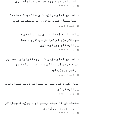
ې
ماشومانو ته د زړه جراحي عملیات شوي
ج
اگست 8, 2026
ګ
د اسلامي امارت پنځه کلن حاکمیت؛ مجاهد:
ړ
افغانستان کې د پام وړ پرمختګونه شوي
ې
اگست 8, 2026
ت
ه
پاکستان د افغانستان پر وړاندې د
ټ
سوداګریزو او ترانزیټي لارو د بیا
ې
پرانیستلو پرېکړه کړې
ل
اگست 8, 2026
و
د اسلامي امارت زعيم: د پوهنتونونو محصلین
ه
دې د دیني او مسلکي زده کړو ترڅنګ هر
ي
اړخیز وروزل شي
اگست 8, 2026
تخار کې د کورنیو تولیداتو دویم نندارتون
پرانیستل شو
اگست 8, 2026
هلمند کې ۹۱ میله وسلې او د پوځي تجهیزاتو
لویه زېرمه نیول شوې
اگست 8, 2026