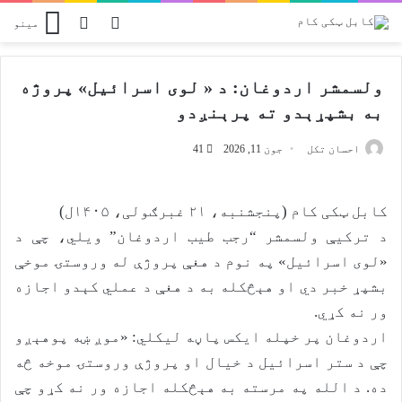
Switch skin
پلټل
مینو
ولسمشر اردوغان: د « لوی اسرائیل» پروژه
به بشپړېدو ته پرېنږدو
احسان تکل
جون 11, 2026
41
کابل ټکی کام (پنجشنبه، ۲۱ غبرګولی، ۱۴۰۵ل)
د ترکیې ولسمشر “رجب طیب اردوغان” ویلي، چې د
«لوی اسرائیل» په نوم د هغې پروژې له وروستۍ موخې
بشپړ خبر دي او هېڅکله به د هغې د عملي کېدو اجازه
ور نه کړي.
اردوغان پر خپله ایکس پاڼه لیکلي: «موږ ښه پوهېږو
چې د ستر اسرائیل د خیال او پروژې وروستۍ موخه څه
ده. د الله په مرسته به هېڅکله اجازه ور نه کړو چې