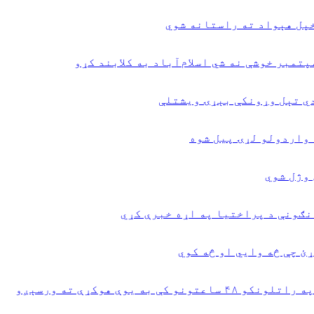
دي تېل وړونکې بېړۍ ویشتلې
 واردولو لړۍ پیل شوه
نګونې د پراختیا په اړه خبرې کړي
ئ چې څه وایي او څه کوي
یوې هوکړې ته ورسېږو