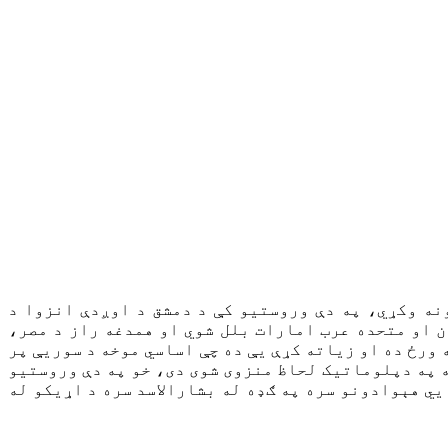
نه وکړي، په دې وروستیو کې د دمشق د اوږدې انزوا د
ن او متحده عرب امارات بلل شوي او همدغه راز د مصر،
 ورځ ده او زیاته کړې یې ده چې اساسي موخه د سوریې پر
ېواد کې د جګړې له پیل را وروسته په دپلوماتیک لحاظ منزوی شوی دی، خو په دې وروستیو
ي هېوادونو سره په ګډه له بشارالاسد سره د اړیکو له