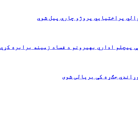
ې پيچلو اداري بهیرونو د فساد زمینه برابره کړې،
وړاندې جګړه کې بریالی شوی