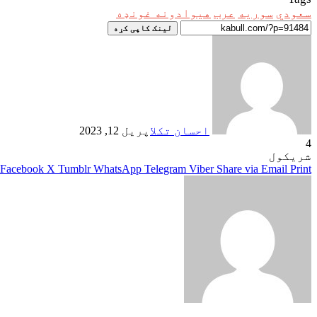
سعودي
سوریه
عرب
هیوادونه غونډه
لینک کاپی کړه
احسان تکل
اپریل 12, 2023
4
شریکول
Facebook
X
Tumblr
WhatsApp
Telegram
Viber
Share via Email
Print