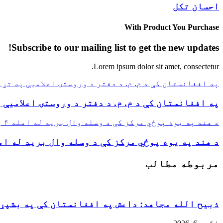
احسان تکل
With Product You Purchase
Subscribe to our mailing list to get the new updates!
Lorem ipsum dolor sit amet, consectetur.
په افغانستان کې د م. م. د دفتر د وروستۍ اعلامیې په تړاو
په افغانستان کې د م. م. د دفتر د وروستۍ اعلامیې پ
د هند په يوه پوځي مرکز کې د وسله وال برید له امله ۴ پوځيان وژل شوي
د هند په يوه پوځي مرکز کې د وسله وال برید له امله ۴ پوځيان وژل
مربوطه مطالب
ذبیح الله مجاهد: داعش په افغانستان کې په بشپړ 