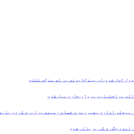
ډول ځپل شوې او پټنځایونه یې له منځه تللي
 پيچلو اداري بهیرونو د فساد زمینه برابره کړې، باید
ړاندې جګړه کې بریالی شوی