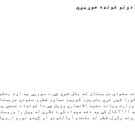
ادونو غونډه جوړیږي
نه سعودي عربستان ته بلل شوي چې د سوریې په اړه بحثو
شورا شپږ غړي بحرین، کویټ،‌ عمان، قطر، سعودي عربستا
وزارت ویاند مجید الانصاري وویل چې دا غونډه د جمعې په
وضعیت باندې خبرې کول دي. د سوریې ولسمشر بشارالاسد په ۲۰۱۱ کال کې په دغه ه
ونه وکړل. قطر له متحدو ایالتونو او ځینو نورو اروپاي