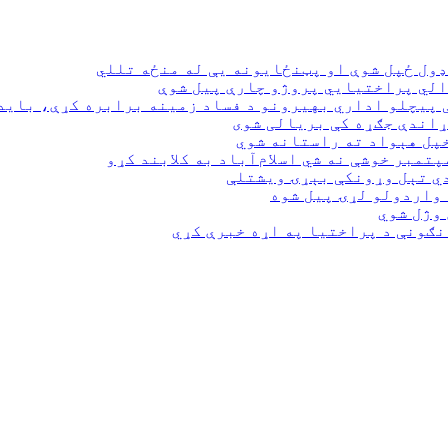
ډول ځپل شوې او پټنځایونه یې له منځه تللي
 پيچلو اداري بهیرونو د فساد زمینه برابره کړې، باید
ړاندې جګړه کې بریالی شوی
دي تېل وړونکې بېړۍ ویشتلې
 واردولو لړۍ پیل شوه
نګونې د پراختیا په اړه خبرې کړي