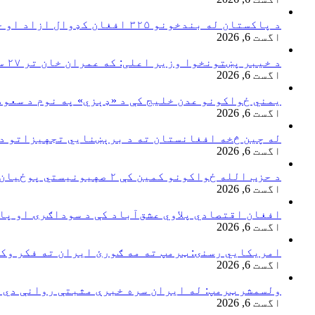
د پاکستان له بندخونو ۳۲۵ افغان کډوال ازاد او خپل هېواد ته راستانه شوي
اگست 6, 2026
د خیبر پښتونخوا وزیر اعلی: که عمران خان تر ۲۷ سپتمبر خوشې نه شي اسلام‌آباد به کلابند کړو
اگست 6, 2026
یمني ځواکونو عدن خلیج کې د «ډېزي» په نوم د سعو
اگست 6, 2026
له چین څخه افغانستان ته د برېښنايي تجهیزاتو د
اگست 6, 2026
د حزب الله ځواکونو کمین کې ۲ صهیونیستي پوځیان وژل شوي
اگست 6, 2026
افغان اقتصادي پلاوي عشق‌آباد کې د سوداګرۍ او پا
اگست 6, 2026
امریکایي رسنۍ: ټرمپ ته مه ګورئ ایران ته فکر وکړ
اگست 6, 2026
ولسمشر ټرمپ: له ایران سره خبرې مثبتې روانې دي په راتلونکو ۴۸ ساعتونو کې به 
اگست 6, 2026