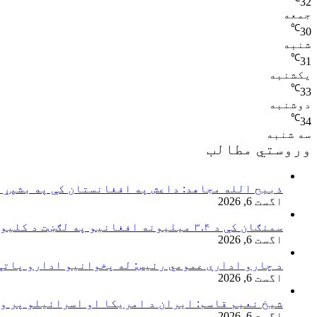
32
جمعه
℃
30
شنبه
℃
31
یکشنبه
℃
33
دوشنبه
℃
34
سه شنبه
وروستي مطالب
ذبیح الله مجاهد: داعش په افغانستان کې په بشپړ 
اگست 6, 2026
سمنګان کې د ۳.۴ میلیونه افغانیو په لګښت د کلیوالي پراختیايي پروژو چارې پیل شوې
اگست 6, 2026
د چارو ادارې عمومي رئیس: له پخوانیو ادارو پاتې
اگست 6, 2026
شیخ نعیم قاسم: ایران د امریکا او اسرائیلو پر و
اگست 6, 2026