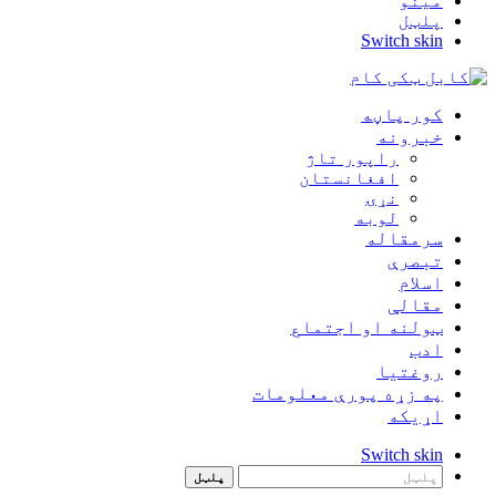
مینو
پلټل
Switch skin
کور پاڼه
خبرونه
راپور تاژ
افغانستان
نړۍ
لوبه
سرمقاله
تبصرې
اسلام
مقالې
ټولنه او اجتماع
ادب
روغتيا
په زړه پورې معلومات
اړيکه
Switch skin
پلټل