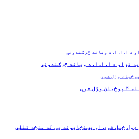
 د ا. ا. ا. د ویاند څرګندوني
ه تړاو د ا. ا. ا. د ویاند څرګندوني
 شوي
ډول ځپل شوې او پټنځایونه یې له منځه تللي