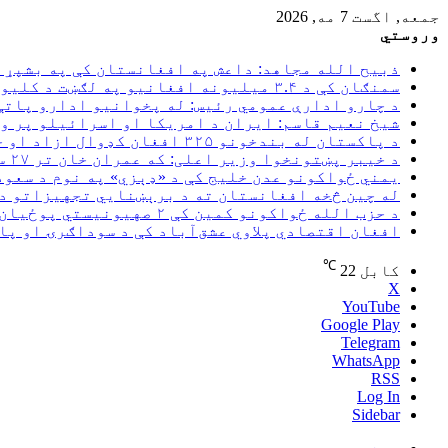
جمعه, اگست 7 مه, 2026
وروستي
ذبیح الله مجاهد: داعش په افغانستان کې په بشپړ 
سمنګان کې د ۳.۴ میلیونه افغانیو په لګښت د کلیوالي پراختیايي پروژو چارې پیل شوې
د چارو ادارې عمومي رئیس: له پخوانیو ادارو پاتې
شیخ نعیم قاسم: ایران د امریکا او اسرائیلو پر و
د پاکستان له بندخونو ۳۲۵ افغان کډوال ازاد او خپل هېواد ته راستانه شوي
د خیبر پښتونخوا وزیر اعلی: که عمران خان تر ۲۷ سپتمبر خوشې نه شي اسلام‌آباد به کلابند کړو
یمني ځواکونو عدن خلیج کې د «ډېزي» په نوم د سعو
له چین څخه افغانستان ته د برېښنايي تجهیزاتو د
د حزب الله ځواکونو کمین کې ۲ صهیونیستي پوځیان وژل شوي
افغان اقتصادي پلاوي عشق‌آباد کې د سوداګرۍ او پا
℃
کابل
22
X
YouTube
Google Play
Telegram
WhatsApp
RSS
Log In
Sidebar