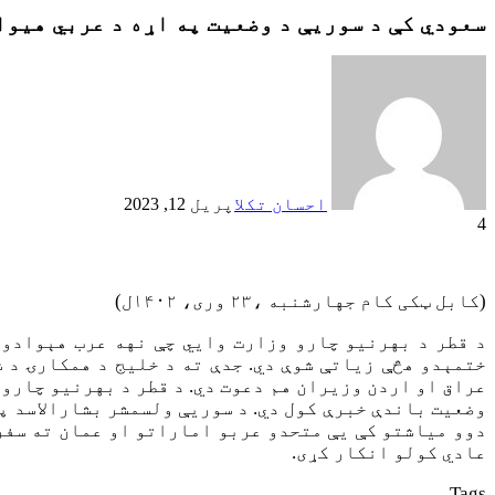
سعودي کې د سوريې د وضعیت په اړه د عربي هیو
احسان تکل
اپریل 12, 2023
4
(کابل ټکی کام جهارشنبه ،۲۳ وری، ۱۴۰۲ل)
د قطر د بهرنیو چارو وزارت وايي‌ چې نهه عرب هېوادو
ختمېدو هڅې زیاتې شوې دي. جدې ته د خلیج د همکارۍ د 
عراق او اردن وزیران هم دعوت دي. د قطر د بهرنیو چارو 
دوو میاشتو کې یې متحدو عربو اماراتو او عمان ته سفر
عادي کولو انکار کړی.
Tags