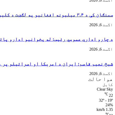
اگست 6, 2026
سمنګان کې د ۳.۴ میلیونه افغانیو په لګښت د کلیوالي پراختیايي پروژو چارې پیل شوې
اگست 6, 2026
د چارو ادارې عمومي رئیس: له پخوانیو ادارو پات
اگست 6, 2026
شیخ نعیم قاسم: ایران د امریکا او اسرائیلو پر 
اگست 6, 2026
هوا حالت
کابل
Clear Sky
℃
22
32º - 19º
24%
1.35 km/h
℃