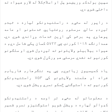
سپین بولدک، ورېښمو پل او اسلام‌کلا له لارو هېواد ته
داخلې شوې دي.
د راپور له مخې، د راستنېدونکو لپاره د ثبت،
لېږد، مالي مرستو، روغتیايي خدمتونو او عامه
پوهاوي په برخو کې اړین خدمات وړاندې شوي دي.
همدارنګه ۱۰۱۸ کورنۍ چې ۵۷۲۲ کسان پکې شامل دي، د
هېواد بېلابېلو ولایتونو ته لېږدول شوې او سلګونو
کورنیو ته نغدي مرستې هم ورکړل شوې دي.
یاد کمېسیون زیاتوي، چې په ننګرهار، فاریاب،
فراه او هلمند ولایتونو کې ۷۵۳ راستنېدونکو
کورنیو ته د استوګنې ځمکو نمرې وېشل شوې دي.
د معلوماتو له مخې، تر اوسه د راستنېدونکو
کډوالو لپاره د وېشل شویو استوګنیزو نمرو شمېر
۳۷ زره او ۷۱۳ ته رسېدلی او دا بهیر لا هم روان دی.