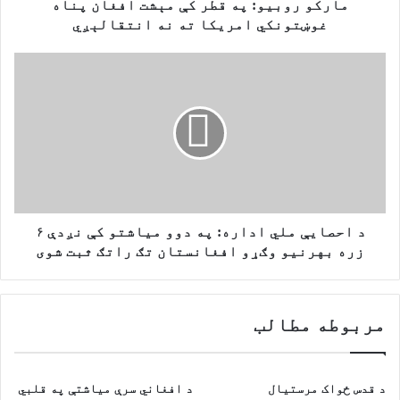
و
مارکو روبیو: په قطر کې مېشت افغان پناه
:
غوښتونکي امریکا ته نه انتقالېږي
پ
ه
د
ق
ا
ط
ح
ر
ص
ک
ا
ې
ي
م
ې
ې
م
ش
ل
ت
ي
د احصايې ملي اداره: په دوو میاشتو کې نږدې ۶
ا
ا
زره بهرنیو وګړو افغانستان تګ راتګ ثبت شوی
ف
د
غ
ا
ا
ر
مربوطه مطالب
ن
ه
پ
:
ن
پ
ا
ه
د قدس ځواک مرستیال
د افغاني سرې میاشتې په قلبي
ه
د