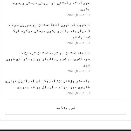
هېواد ته راستنې او اړينې مرستې ورسره
وشوې
اگست 8, 2026
د کویټ له لوري افغانستان او سوریې سره د
۵ میلیونه ډالرو بشري مرستې هوکړه ليک
لاسليک شو
اگست 8, 2026
د افغانستان او ترکمنستان ترمنځ د
سوداګرۍ او ګډو پانګونو پر زیاتوالي خبرې
شوي
اگست 8, 2026
ولسمشر پزشکیان: امریکا او اسرائیل غواړي
خلیجي هېوادونه د ایران پر ضد ودروي
اگست 8, 2026
نور وښایه