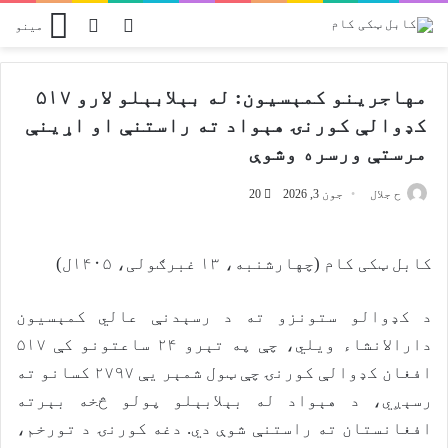
Switch skin
پلټل
مینو
مهاجرينو کمېسیون: له بېلابېلو لارو ۵۱۷
کډوالې کورنۍ هېواد ته راستنې او اړينې
مرستې ورسره وشوې
ح جلال
جون 3, 2026
20
کابل ټکی کام (چهارشنبه، ۱۳ غبرګولی، ۱۴۰۵ل)
د کډوالو ستونزو ته د رسېدنې عالي کمېسیون
دارالانشاء ویلي، چې په تېرو ۲۴ ساعتونو کې ۵۱۷
افغان کډوالې کورنۍ چې ټول شمېر یې ۲۷۹۷ کسانو ته
رسېږي، د هېواد له بېلابېلو پولو څخه بېرته
افغانستان ته راستنې شوې دي. دغه کورنۍ د تورخم،