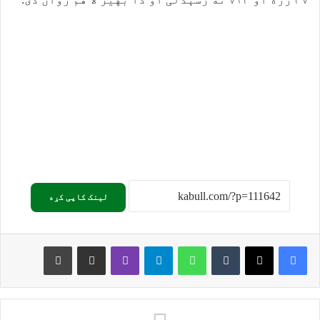
لینک کاپی کړه
Print
Share via Email
Viber
Telegram
WhatsApp
Tumblr
X
Facebook