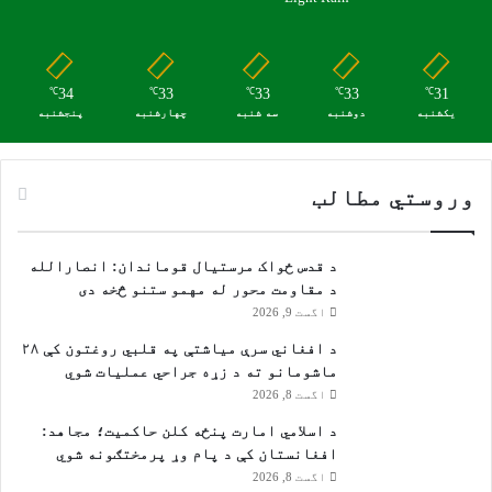
ق
ن
ا
ی
ل
و
ې
و
34
33
33
33
31
℃
℃
℃
℃
℃
ږ
ګ
یکشنبه
دوشنبه
سه شنبه
چهارشنبه
پنجشنبه
ي
ړ
و
ا
وروستي مطالب
ف
غ
ا
د قدس ځواک مرستیال قوماندان: انصارالله
ن
د مقاومت محور له مهمو ستنو څخه دی
س
اگست 9, 2026
ت
ا
د افغاني سرې میاشتې په قلبي روغتون کې ۲۸
ن
ماشومانو ته د زړه جراحي عملیات شوي
ت
اگست 8, 2026
ګ
ر
د اسلامي امارت پنځه کلن حاکمیت؛ مجاهد:
ا
افغانستان کې د پام وړ پرمختګونه شوي
ت
اگست 8, 2026