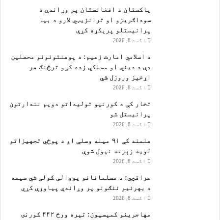
ګ
پاکستان د افغانستان پر وړاندې د
ث
سوداګریزو او ترانزیټي لارو د بیا
ب
پرانیستلو پرېکړه کړې
ت
اگست 8, 2026
ش
و
د اسلامي امارت زعيم: د پوهنتونونو محصلین
ی
دې د دیني او مسلکي زده کړو ترڅنګ هر
اړخیز وروزل شي
اگست 8, 2026
تخار کې د کورنیو تولیداتو دویم نندارتون
پرانیستل شو
اگست 8, 2026
هلمند کې ۹۱ میله وسلې او د پوځي تجهیزاتو
لویه زېرمه نیول شوې
اگست 8, 2026
عراقچي: د مسلمانانو یووالی کولی شي سیمه
د بهرنیو ننګونو پر وړاندې پیاوړې کړي
اگست 8, 2026
مهاجرينو کمېسیون: تېره ورځ ۴۴۲ کورنۍ