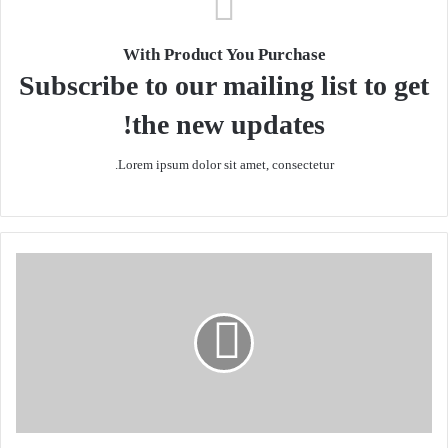
With Product You Purchase
Subscribe to our mailing list to get
the new updates!
Lorem ipsum dolor sit amet, consectetur.
م
ا
ر
ک
و
ر
و
ب
ی