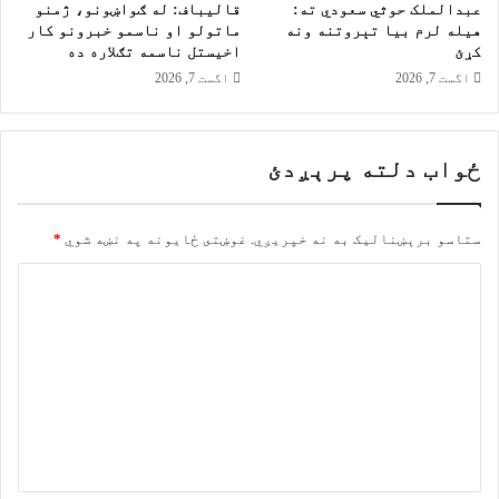
ی
عبدالملک حوثي سعودي ته:
قالیباف: له ګواښونو، ژمنو
ر
هیله لرم بیا تېروتنه ونه
ماتولو او ناسمو خبرونو کار
کړئ
اخیستل ناسمه تګلاره ده
ه
ټ
اگست 7, 2026
اگست 7, 2026
پ
ی
ا
ځواب دلته پرېږدئ
ن
د
ي
ستاسو برېښناليک به نه خپريږي.
غوښتى ځایونه په نښه شوي
*
څ
ر
گ
ن
د
و
ن