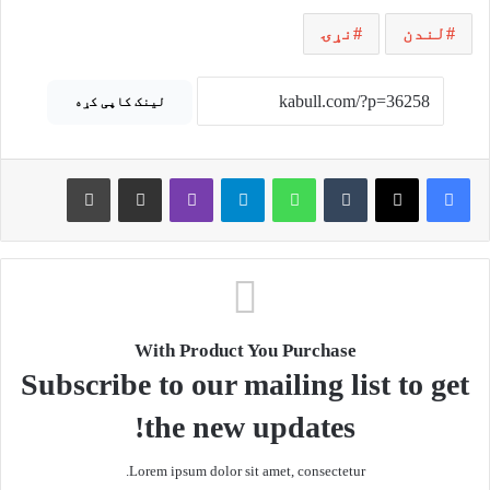
لندن
نړۍ
لینک کاپی کړه
Print
Share via Email
Viber
Telegram
WhatsApp
Tumblr
X
Facebook
With Product You Purchase
Subscribe to our mailing list to get
the new updates!
Lorem ipsum dolor sit amet, consectetur.