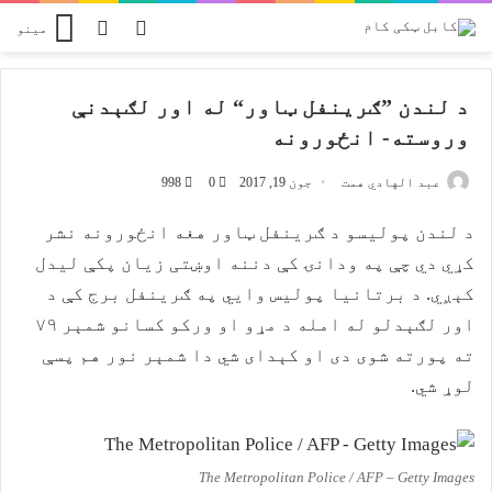
Switch skin
پلټل
مینو
د لندن ”ګرینفل ټاور“ له اور لګېدنې
وروسته- انځورونه
عبد الهادي همت
جون 19, 2017
0
998
د لندن پولیسو د ګرینفل ټاور هغه انځورونه نشر
کړي دي چې په ودانۍ کې دننه اوښتی زیان پکې لیدل
کېږي. د برتانیا پولیس وایي په ګرینفل برج کې د
اور لګېدلو له امله د مړو او ورکو کسانو شمېر ۷۹
ته پورته شوی دی او کېدای شي دا شمېر نور هم پسې
لوړ شي.
The Metropolitan Police / AFP – Getty Images