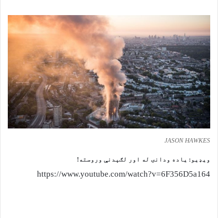
JASON HAWKES
ویډیو: یاده ودانۍ له اور لګېدنې وروسته!
https://www.youtube.com/watch?v=6F356D5a164