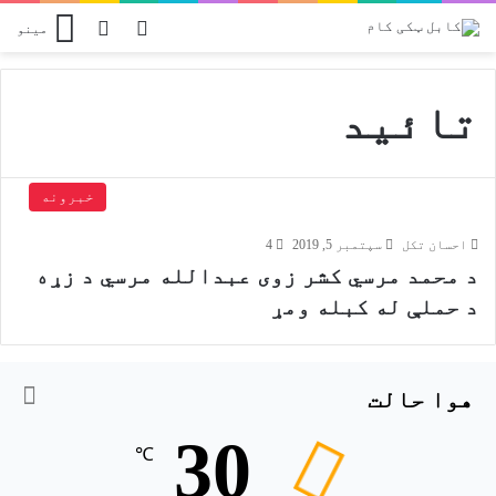
Switch skin
پلټل
مینو
تائید
خبرونه
احسان تکل
سپتمبر 5, 2019
4
د محمد مرسي کشر زوی عبدالله مرسي د زړه
د حملې له کبله ومړ
هوا حالت
30
℃