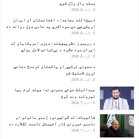
وسله وال وژل شوي
اگست 8, 2026
ذبیح‌الله مجاهد: د افغانستان او ایران
اړیکې ښې دي سوداګري په عادي ډول روانه ده
اگست 8, 2026
د رویټرز نظرپوښتنه: ډېری امریکایان له
ایران سره جګړه د بې‌ثباتۍ لامل بولي
اگست 8, 2026
د سعودي ترکیې او پاکستان ترمنځ دفاعي
تړون لاسلیک شو
اگست 8, 2026
عبدالملک حوثي سعودي ته: هیله لرم بیا
تېروتنه ونه کړئ
اگست 7, 2026
قالیباف: له ګواښونو، ژمنو ماتولو او
ناسمو خبرونو کار اخیستل ناسمه تګلاره ده
اگست 7, 2026