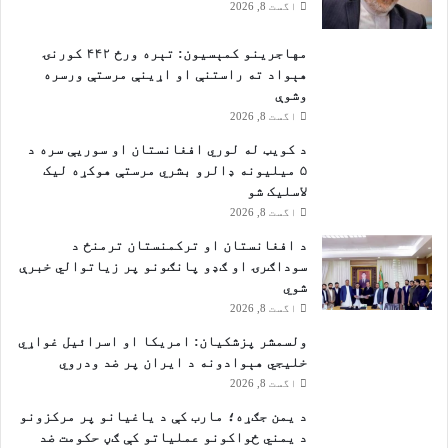
اگست 8, 2026
مهاجرينو کمېسیون: تېره ورځ ۴۴۲ کورنۍ
هېواد ته راستنې او اړينې مرستې ورسره
وشوې
اگست 8, 2026
د کویټ له لوري افغانستان او سوریې سره د
۵ میلیونه ډالرو بشري مرستې هوکړه ليک
لاسليک شو
اگست 8, 2026
د افغانستان او ترکمنستان ترمنځ د
سوداګرۍ او ګډو پانګونو پر زیاتوالي خبرې
شوي
اگست 8, 2026
ولسمشر پزشکیان: امریکا او اسرائیل غواړي
خلیجي هېوادونه د ایران پر ضد ودروي
اگست 8, 2026
د یمن جګړه؛ مارب کې د یاغیانو پر مرکزونو
د یمني ځواکونو عملیاتو کې ګڼ حکومت ضد