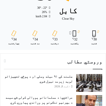
کابل
30º - 22º
26%
2.84 km/h
Clear Sky
34
34
33
32
30
℃
℃
℃
℃
℃
شنبه
یکشنبه
دوشنبه
سه شنبه
چهارشنبه
وروستي مطالب
هلمند کې ۹۱ میله وسلې او د پوځي تجهیزاتو
لویه زېرمه نیول شوې
اگست 8, 2026
عراقچي: د مسلمانانو یووالی کولی شي سیمه
د بهرنیو ننګونو پر وړاندې پیاوړې کړي