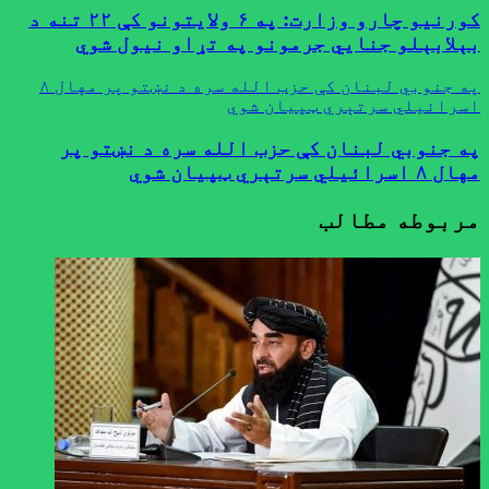
کورنيو چارو وزارت: په ۶ ولایتونو کې ۲۲ تنه د
بېلابېلو جنايي جرمونو په تړاو نیول شوي
په جنوبي لبنان کې حزب الله سره د نښتو پر مهال ۸
اسرائیلي سرتېري ټپیان شوي
په جنوبي لبنان کې حزب الله سره د نښتو پر
مهال ۸ اسرائیلي سرتېري ټپیان شوي
مربوطه مطالب