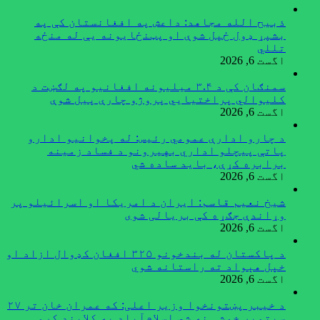
ذبیح الله مجاهد: داعش په افغانستان کې په
بشپړ ډول ځپل شوې او پټنځایونه یې له منځه
تللي
اگست 6, 2026
سمنګان کې د ۳.۴ میلیونه افغانیو په لګښت د
کلیوالي پراختیايي پروژو چارې پیل شوې
اگست 6, 2026
د چارو ادارې عمومي رئیس: له پخوانیو ادارو
پاتې پيچلو اداري بهیرونو د فساد زمینه
برابره کړې، باید ساده شي
اگست 6, 2026
شیخ نعیم قاسم: ایران د امریکا او اسرائیلو پر
وړاندې جګړه کې بریالی شوی
اگست 6, 2026
د پاکستان له بندخونو ۳۲۵ افغان کډوال ازاد او
خپل هېواد ته راستانه شوي
اگست 6, 2026
د خیبر پښتونخوا وزیر اعلی: که عمران خان تر ۲۷
سپتمبر خوشې نه شي اسلام‌آباد به کلابند کړو