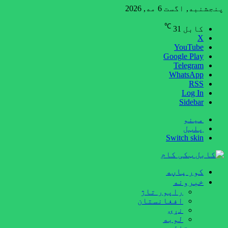
پنجشنبه, اگست 6 مه, 2026
℃
کابل
31
X
YouTube
Google Play
Telegram
WhatsApp
RSS
Log In
Sidebar
مینو
پلټل
Switch skin
کور پاڼه
خبرونه
راپور تاژ
افغانستان
نړۍ
لوبه