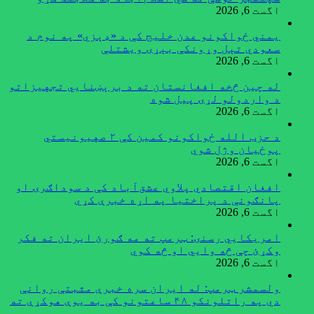
اگست 6, 2026
یمني ځواکونو عدن خلیج کې د «ډېزي» په نوم د
سعودي تېل وړونکې بېړۍ ویشتلې
اگست 6, 2026
له چین څخه افغانستان ته د برېښنايي تجهیزاتو
د واردولو لړۍ پیل شوه
اگست 6, 2026
د حزب الله ځواکونو کمین کې ۲ صهیونیستي
پوځیان وژل شوي
اگست 6, 2026
افغان اقتصادي پلاوي عشق‌آباد کې د سوداګرۍ او
پانګونې د پراختیا په اړه خبرې کړي
اگست 6, 2026
امریکایي رسنۍ: ټرمپ ته مه ګورئ ایران ته فکر
وکړئ چې څه وایي او څه کوي
اگست 6, 2026
ولسمشر ټرمپ: له ایران سره خبرې مثبتې روانې
دي په راتلونکو ۴۸ ساعتونو کې به یوې هوکړې ته
ورسېږو