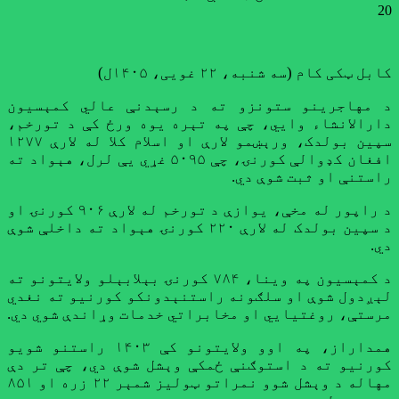
20
کابل ټکی کام (سه شنبه، ۲۲ غویی، ۱۴۰۵ل)
د مهاجرینو ستونزو ته د رسېدنې عالي کمېسیون
دارالانشاء وایي، چې په تېره یوه ورځ کې د تورخم،
سپین بولدک، ورېښمو لارې او اسلام کلا له لارې ۱۲۷۷
افغان کډوالې کورنۍ، چې ۵۰۹۵ غړي یې لرل، هېواد ته
راستنې او ثبت شوې دي.
د راپور له مخې، یوازې د تورخم له لارې ۹۰۶ کورنۍ او
د سپین بولدک له لارې ۲۲۰ کورنۍ هېواد ته داخلې شوې
دي.
د کمېسیون په وینا، ۷۸۴ کورنۍ بېلابېلو ولایتونو ته
لېږدول شوې او سلګونه راستنېدونکو کورنیو ته نغدي
مرستې، روغتیايي او مخابراتي خدمات وړاندې شوي دي.
همداراز، په اوو ولایتونو کې ۱۴۰۳ راستنو شویو
کورنیو ته د استوګنې ځمکې وېشل شوې دي، چې تر دې
مهاله د وېشل شوو نمراتو ټولیز شمېر ۲۲ زره او ۸۵۱