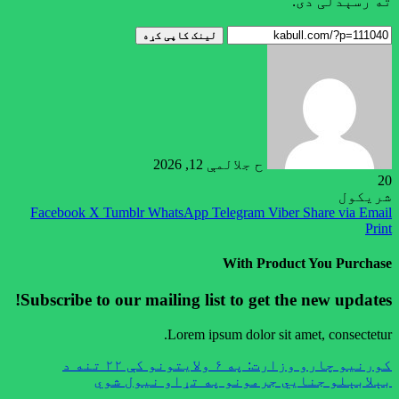
ته رسېدلی دی.
لینک کاپی کړه
ح جلال
مې 12, 2026
20
شریکول
Facebook
X
Tumblr
WhatsApp
Telegram
Viber
Share via Email
Print
With Product You Purchase
Subscribe to our mailing list to get the new updates!
Lorem ipsum dolor sit amet, consectetur.
کورنيو چارو وزارت: په ۶ ولایتونو کې ۲۲ تنه د
بېلابېلو جنايي جرمونو په تړاو نیول شوي