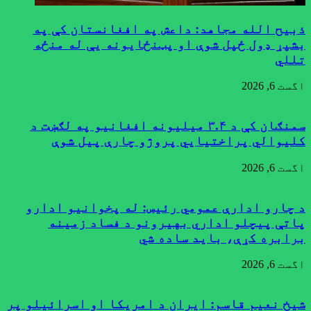
ذبیح الله مجاهد: داعش په افغانستان کې په
بشپړ ډول ځپل شوې او پټنځایونه یې له منځه
تللي
اگست 6, 2026
سمنګان کې د ۳.۴ میلیونه افغانیو په لګښت د
کلیوالي پراختیايي پروژو چارې پیل شوې
اگست 6, 2026
د چارو ادارې عمومي رئیس: له پخوانیو ادارو
پاتې پيچلو اداري بهیرونو د فساد زمینه
برابره کړې، باید ساده شي
اگست 6, 2026
شیخ نعیم قاسم: ایران د امریکا او اسرائیلو پر