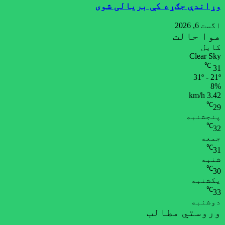
وړاندې جګړه کې بریالی شوی
اگست 6, 2026
هوا حالت
کابل
Clear Sky
℃
31
31º - 21º
8%
3.42 km/h
℃
29
پنجشنبه
℃
32
جمعه
℃
31
شنبه
℃
30
یکشنبه
℃
33
دوشنبه
وروستي مطالب