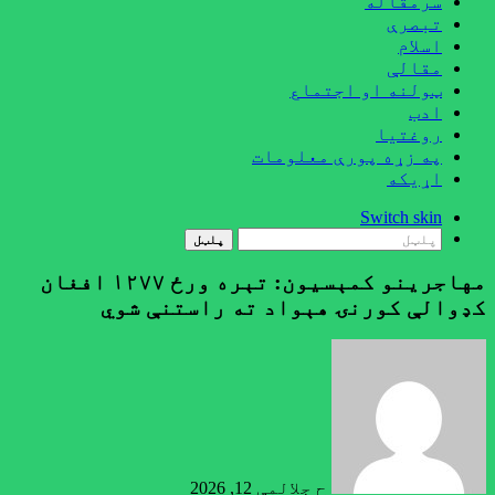
سرمقاله
تبصرې
اسلام
مقالې
ټولنه او اجتماع
ادب
روغتيا
په زړه پورې معلومات
اړيکه
Switch skin
پلټل
مهاجرينو کمېسیون: تېره ورځ ۱۲۷۷ افغان
کډوالې کورنۍ هېواد ته راستنې شوي
ح جلال
مې 12, 2026