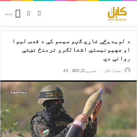
Switch skin
پلټل
مینو
د لویدیځې غاړې ګڼو سیمو کې د قدس لېوا
او صهیونیستي اشغالګرو ترمنځ نښتې
روانې دي
احسان تکل
جنوري 22, 2025
4