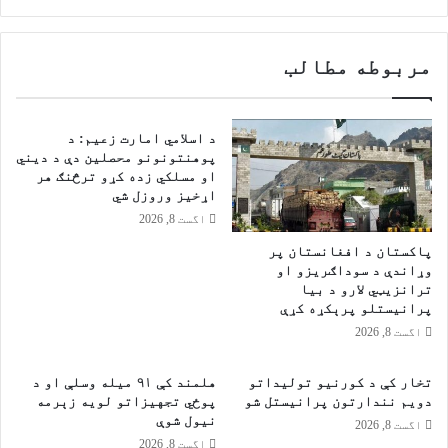
ب
ک
ي
ل
ړ
ت
مربوطه مطالب
ۍ
و
و
ر
ي
و
ش
ز
د اسلامي امارت زعيم: د
ت
ا
پوهنتونونو محصلین دې د دیني
ل
ر
او مسلکي زده کړو ترڅنګ هر
ې
ت
اړخیز وروزل شي
ن
اگست 8, 2026
ش
پاکستان د افغانستان پر
ر
وړاندې د سوداګریزو او
ا
ترانزیټي لارو د بیا
ت
پرانیستلو پرېکړه کړې
ي
اگست 8, 2026
م
ع
ی
تخار کې د کورنیو تولیداتو
هلمند کې ۹۱ میله وسلې او د
دویم نندارتون پرانیستل شو
پوځي تجهیزاتو لویه زېرمه
ن
نیول شوې
م
اگست 8, 2026
اگست 8, 2026
ه