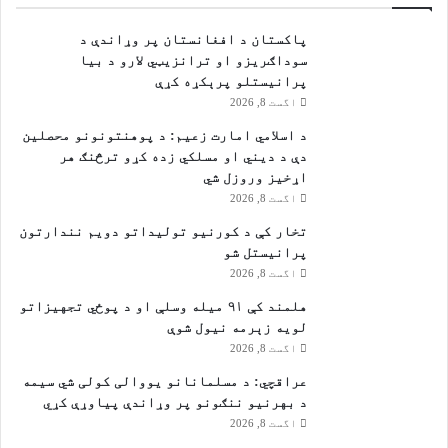
ه
و
پاکستان د افغانستان پر وړاندې د
ک
سوداګریزو او ترانزیټي لارو د بیا
ت
پرانیستلو پرېکړه کړې
ل
اگست 8, 2026
د اسلامي امارت زعيم: د پوهنتونونو محصلین
دې د دیني او مسلکي زده کړو ترڅنګ هر
اړخیز وروزل شي
اگست 8, 2026
تخار کې د کورنیو تولیداتو دویم نندارتون
پرانیستل شو
اگست 8, 2026
هلمند کې ۹۱ میله وسلې او د پوځي تجهیزاتو
لویه زېرمه نیول شوې
اگست 8, 2026
عراقچي: د مسلمانانو یووالی کولی شي سیمه
د بهرنیو ننګونو پر وړاندې پیاوړې کړي
اگست 8, 2026