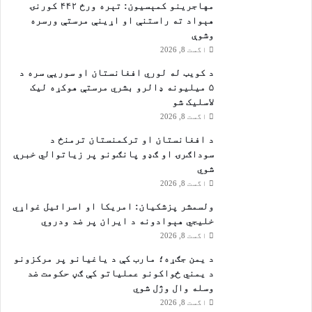
مهاجرينو کمېسیون: تېره ورځ ۴۴۲ کورنۍ
هېواد ته راستنې او اړينې مرستې ورسره
وشوې
اگست 8, 2026
د کویټ له لوري افغانستان او سوریې سره د
۵ میلیونه ډالرو بشري مرستې هوکړه ليک
لاسليک شو
اگست 8, 2026
د افغانستان او ترکمنستان ترمنځ د
سوداګرۍ او ګډو پانګونو پر زیاتوالي خبرې
شوي
اگست 8, 2026
ولسمشر پزشکیان: امریکا او اسرائیل غواړي
خلیجي هېوادونه د ایران پر ضد ودروي
اگست 8, 2026
د یمن جګړه؛ مارب کې د یاغیانو پر مرکزونو
د یمني ځواکونو عملیاتو کې ګڼ حکومت ضد
وسله وال وژل شوي
اگست 8, 2026