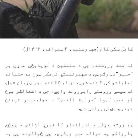
کابل ټکی کام (چهارشنبه، ۳ سلواغه، ۱۴۰۳ل)
له هغه وروسته، چې د فلسطین د لویدیځې غاړې پر
“جنین” ښارګوټي د صهیونیستي ترهګر پوځ په حشیانه
عملیاتو کې ۴ تنه شهیدان او ۳۵ تنه نور ټپیان شول.
له سیمې وروستې راپورونه وایې، چې د اشغالګر پوځ
او قدس لېوا “سرایة القدس” د مجاهدینو ترمنځ
خونړۍ نښتې روانې دي.
په ورته مهال د اسرائیلو ۱۲ خبري آژانس د پوځي
چارواکو په حواله خبر ورکړی، چې ځواکونه یې په