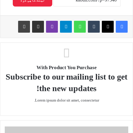
لینک کاپی کړه
Print
Share via Email
Viber
Telegram
WhatsApp
Tumblr
X
Facebook
With Product You Purchase
Subscribe to our mailing list to get
the new updates!
Lorem ipsum dolor sit amet, consectetur.
ی