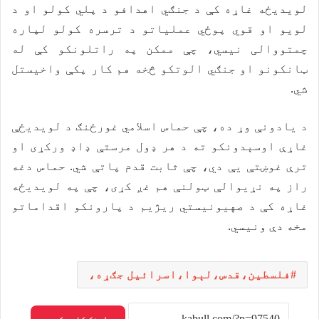
لویدیځه غاړه کې د جنګي اهدافو د پلي کولو او د
لویو او قوي پوځي عملیاتو د ترسره کولو لپاره
چمتووالی نیسي، چې ممکن په راتلونکو کې له
ټانکونو او جنګي الوتکو څخه هم کار پکې واخیستل
شي.
د یادونې وړ ده، چې حماس اسلامي غورځنګ د لویدیځې
غاړې اوسېدونکو ته د هر ډول مرستې ډاډ ورکړی او
ترې غوښتې یې دي، چې ثابت قدم پاتې شي. حماس دغه
راز په نړیوالې ټولنې هم غږ کړی، چې په لویدیځه
غاړه کې د صهیونیستي ريژیم د پارونکو اقداماتو
مخه دې ونیسي.
فلسطین،قدس،لېوا،اسرائیل جګړه،