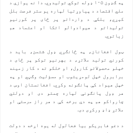
په ګډون ۱۰۵ ډوله توکي تولیدوي. دا نه یوازې د
ملي اقتصاد د پیاوړتیا لپاره یو ستر فرصت بلل
کېږي، بلکې د وارداتو پر ځای پر کورنیو
تولیداتو د هيوادوالو اتکا او اعتماد هم
زياتوي.
ټول افغانان، په ځانګړي ډول شتمن، بايد د
کورني تولید ملاتړ، د بهرنیو توکو پر ځای د
خپلو محصولاتو کارول، او خلکو ته د کار زمینه
برابرول خپل لومړيتوب او مسؤليت وګڼي او په
خپل هيواد کې پانګونه وکړي. افغانستان اوس د
هر ډول پانګونې لپاره چمتو دی او دولتي
چارواکو هم په دې برخه کې د هر راز مرستې او
ملاتړ ډاډ ورکړی دی.
د دغو فابریکو بیا فعالول له یوه اړخه د دولت