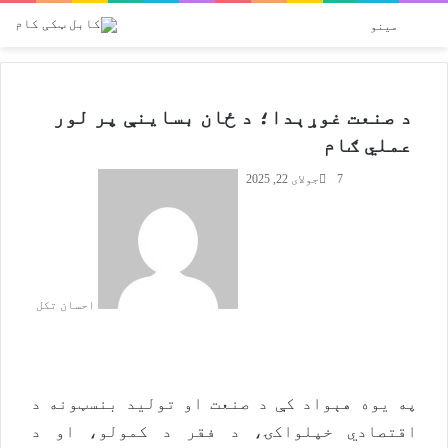
پلټل
Switch skin
مینو
د صنعت غوړېدا؛ د ځان بساینې پر لور
عملي ګام
7
جولای 22, 2025
احسان تکل
په یوه هېواد کې د صنعت او تولید بنسټونه د
اقتصادي خپلواکۍ، د فقر د کمولو، او د