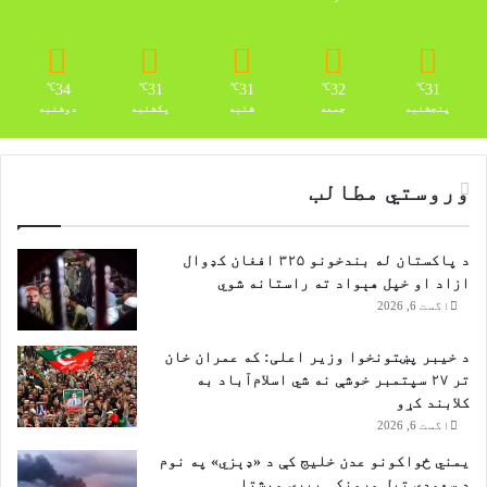
ا
ی
پ
ر
34
31
31
32
31
℃
℃
℃
℃
℃
ځ
پنجشنبه
جمعه
شنبه
یکشنبه
دوشنبه
ا
ی
ک
وروستي مطالب
ړ
ي
د پاکستان له بندخونو ۳۲۵ افغان کډوال
ازاد او خپل هېواد ته راستانه شوي
اگست 6, 2026
د خیبر پښتونخوا وزیر اعلی: که عمران خان
تر ۲۷ سپتمبر خوشې نه شي اسلام‌آباد به
کلابند کړو
اگست 6, 2026
یمني ځواکونو عدن خلیج کې د «ډېزي» په نوم
د سعودي تېل وړونکې بېړۍ ویشتلې