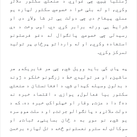
ژمنتیا ښيي چې غواړي د صنعتي سکتور ملاتړ
وکړي، او له بلې خوا د خصوصي سکتور لپاره یو
عملي پیغام دی چې دولت يې تر شا ولاړ دی او
شرایط یې ورته برابر کړي دي. اوس وخت د دې
رسېدلی چې خصوصي پانګوال له دغو فرصتونو
استفاده وکړي، او له وارداتو پرځای پر تولید
تمرکز وکړي.
په پای کې باید وویل شي، چې هر فابریکه، هر
ماشین، او هر تولیدي خط د زرګونو خلکو د ژوند
د بدلون وسیله کېدای شي. د افغانستان د صنعتي
سکتور بیا فعالول، یوازې د اقتصاد خبره نه
ده؛ دا د عزت، وقار او خپلواکۍ خبره ده. که د
دولت ملاتړ، د پانګوالو جرئت، او د ملت هوډ سره
یو شي، نو موږ به د ځان‌ بساینې، ثبات، او
سوکالۍ له سترو نعمتونو څخه د‌ تل لپاره برخمن
شو.