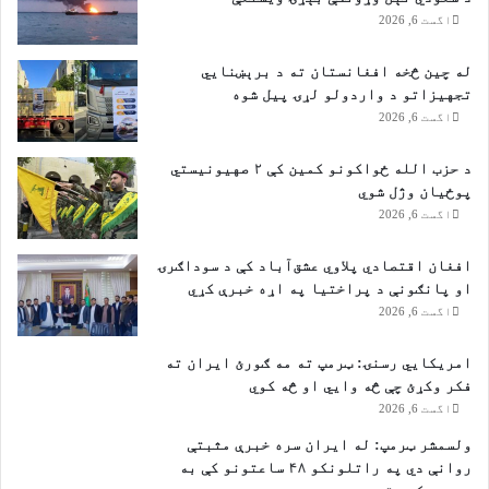
اگست 6, 2026
له چین څخه افغانستان ته د برېښنايي
تجهیزاتو د واردولو لړۍ پیل شوه
اگست 6, 2026
د حزب الله ځواکونو کمین کې ۲ صهیونیستي
پوځیان وژل شوي
اگست 6, 2026
افغان اقتصادي پلاوي عشق‌آباد کې د سوداګرۍ
او پانګونې د پراختیا په اړه خبرې کړي
اگست 6, 2026
امریکایي رسنۍ: ټرمپ ته مه ګورئ ایران ته
فکر وکړئ چې څه وایي او څه کوي
اگست 6, 2026
ولسمشر ټرمپ: له ایران سره خبرې مثبتې
روانې دي په راتلونکو ۴۸ ساعتونو کې به