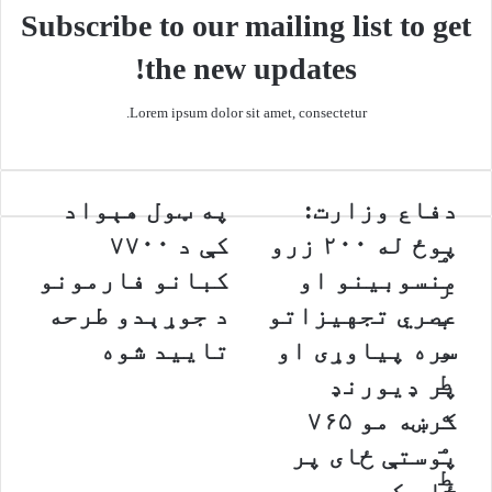
v
A
r
r
o
Subscribe to our mailing list to get
i
a
p
o
the new updates!
a
m
p
k
E
m
Lorem ipsum dolor sit amet, consectetur.
a
i
l
د
دفاع وزارت:
پ
په ټول هېواد
ف
ه
پوځ له ۲۰۰ زرو
کې د ۷۷۰۰
م
ا
ټ
ع
و
منسوبینو او
کبانو فارمونو
ر
و
ل
عصري تجهیزاتو
د جوړېدو طرحه
ب
ز
ه
ا
ې
و
سره پیاوړی او
تایید شوه
ر
و
ط
پر ډیورنډ
ت
ا
ه
:
د
کرښه مو ۷۶۵
پ
ک
م
پوستې ځای پر
و
ې
ط
ځ
د
ځای کړي