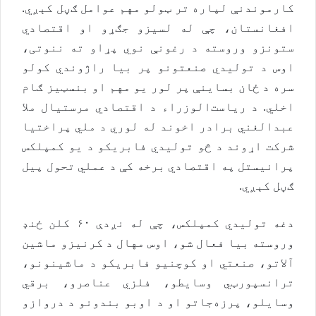
کارموندنې لپاره تر ټولو مهم عوامل ګڼل کېږي.
افغانستان، چې له لسیزو جګړو او اقتصادي
ستونزو وروسته د رغونې نوي پړاو ته ننوتی،
اوس د تولیدي صنعتونو پر بیا راژوندي کولو
سره د ځان بساینې پر لور یو مهم او بنسټیز ګام
اخلي. د ریاست‌الوزراء د اقتصادي مرستیال ملا
عبدالغني برادر اخوند له لوري د ملي پراختیا
شرکت اړوند د څو تولیدي فابریکو د یو کمپلکس
پرانیستل په اقتصادي برخه کې د عملي تحول پیل
ګڼل کېږي.
دغه تولیدي کمپلکس، چې له نږدې ۶۰ کلن ځنډ
وروسته بیا فعال شو، اوس مهال د کرنیزو ماشین
آلاتو، صنعتي او کوچنیو فابریکو د ماشینونو،
ترانسپورټي وسایطو، فلزي عناصرو، برقي
وسایلو، پرزه‌جاتو او د اوبو بندونو د دروازو