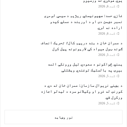
یوې هوکړې ته ورسېږو
اگست 6, 2026
غازي حمد: صهیونیستي ریژیم د سیمې لومړی
نمبر دښمن دی او د اوربند د عملي کېدو
اراده نه لري
اگست 6, 2026
د عمران خان د بند درېیم کال؛ تحریک انصاف
ګوند ټول هېواد کې لاریونونه پیل کړل
اگست 5, 2026
یمني ځواکونو د سعودي تېل وړونکې اتمه
بېړۍ په بالستیک توغندي ویشتلې
اگست 5, 2026
د بښنې نړیوال سازمان: عمران خان ته دې د
کورنۍ له غړو او وکیلانو سره د لیدلو اجازه
ورکړل شي
اگست 5, 2026
نور وښایه