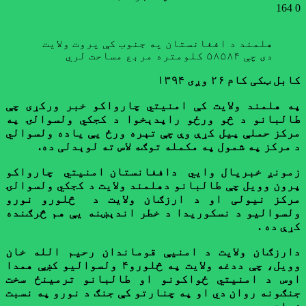
164
0
هلمند د افغانستان په جنوب کې پروت ولایت
دی چې ۵۸۵۸۴ کلومتره مربع مساحت لري
کابل ټکی کام ۲۶ وږی ۱۳۹۴
په هلمند ولایت کې امنیتي چارواکو خبر ورکړی چې
طالبانو د څو ورځو راپدېخوا د کجکي ولسوالۍ په
مرکز حملې پیل کړې وې چې تېره ورځ یې یاده ولسوالي
د مرکز په شمول په مکمله توګه لاس ته لوېدلی ده.
زمونږ خبریال وايي دافغانستان امنیتي چارواکو
پرون وویل چې طالبانو دهلمند ولایت
د
کجکي
ولسوالۍ
مرکز
نیولی او د ارزګان ولایت
د
څلور
و نورو
ولسوالیو
د
نسکوریدا
د
خطر
اندېښنه يې هم څرګنده
کړې ده
.
دارزګان ولایت
د امنیې
قوماندان رحیم الله خان
وویل
، چې
ددغه ولایت په څلورو
۴ ولسوالیو
کښې همدا
اوس د امنیتي ځواکونو او طالبانو ترمینځ سخت
جنګونه روان دي او په چنارتو کې جنګ
د
نورو
په نسبت