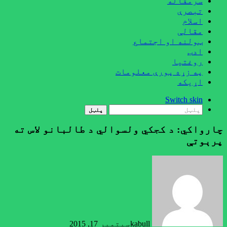
سرمقاله
تبصرې
اسلام
مقالې
ټولنه او اجتماع
ادب
روغتيا
په زړه پورې معلومات
اړيکه
Switch skin
پلټل
چارواکي: د کجکي ولسوالي د طالبانو لاس ته
پرېوتې
kabull
سپتمبر 17, 2015