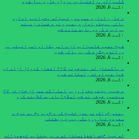
کلیوالي پراختیايي پروژو چارې پیل شوې
اگست 6, 2026
د چارو ادارې عمومي رئیس: له پخوانیو ادارو
پاتې پيچلو اداري بهیرونو د فساد زمینه
برابره کړې، باید ساده شي
اگست 6, 2026
شیخ نعیم قاسم: ایران د امریکا او اسرائیلو پر
وړاندې جګړه کې بریالی شوی
اگست 6, 2026
د پاکستان له بندخونو ۳۲۵ افغان کډوال ازاد او
خپل هېواد ته راستانه شوي
اگست 6, 2026
د خیبر پښتونخوا وزیر اعلی: که عمران خان تر ۲۷
سپتمبر خوشې نه شي اسلام‌آباد به کلابند کړو
اگست 6, 2026
یمني ځواکونو عدن خلیج کې د «ډېزي» په نوم د
سعودي تېل وړونکې بېړۍ ویشتلې
اگست 6, 2026
له چین څخه افغانستان ته د برېښنايي تجهیزاتو