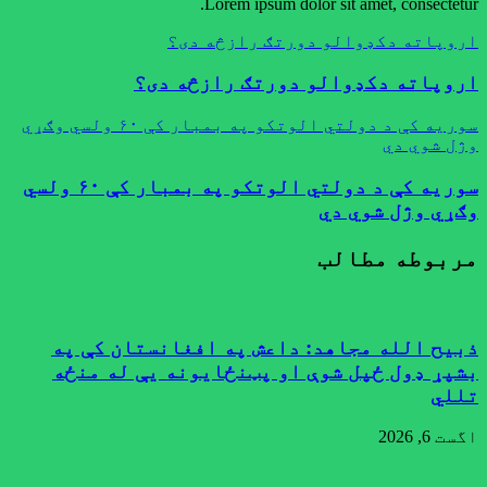
Lorem ipsum dolor sit amet, consectetur.
‫اروپاته دکډوالو دورتګ رازڅه دی؟
‫اروپاته دکډوالو دورتګ رازڅه دی؟
سوريه کې د دولتي الوتکو په بمبار کې ۶۰ ولسي وګړي
وژل شوي دي
سوريه کې د دولتي الوتکو په بمبار کې ۶۰ ولسي
وګړي وژل شوي دي
مربوطه مطالب
ذبیح الله مجاهد: داعش په افغانستان کې په
بشپړ ډول ځپل شوې او پټنځایونه یې له منځه
تللي
اگست 6, 2026