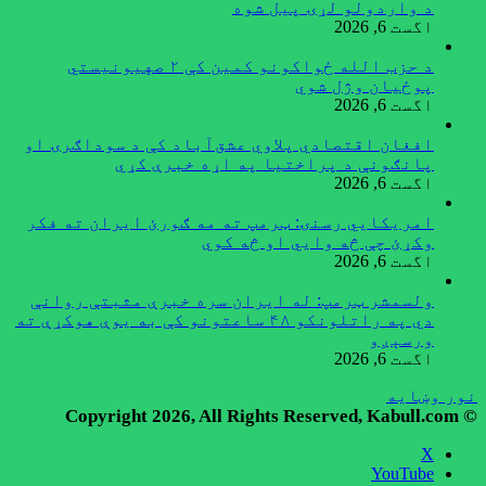
د واردولو لړۍ پیل شوه
اگست 6, 2026
د حزب الله ځواکونو کمین کې ۲ صهیونیستي
پوځیان وژل شوي
اگست 6, 2026
افغان اقتصادي پلاوي عشق‌آباد کې د سوداګرۍ او
پانګونې د پراختیا په اړه خبرې کړي
اگست 6, 2026
امریکایي رسنۍ: ټرمپ ته مه ګورئ ایران ته فکر
وکړئ چې څه وایي او څه کوي
اگست 6, 2026
ولسمشر ټرمپ: له ایران سره خبرې مثبتې روانې
دي په راتلونکو ۴۸ ساعتونو کې به یوې هوکړې ته
ورسېږو
اگست 6, 2026
نور وښایه
© Copyright 2026, All Rights Reserved, Kabull.com
X
YouTube