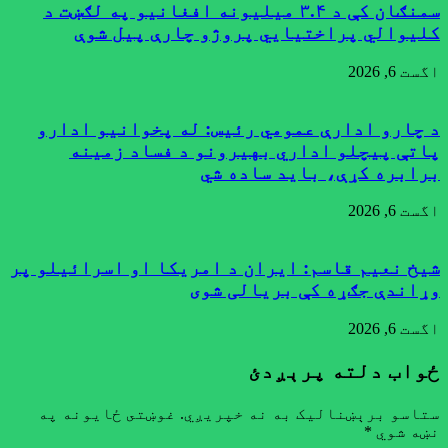
سمنګان کې د ۳.۴ میلیونه افغانیو په لګښت د
کلیوالي پراختیايي پروژو چارې پیل شوې
اگست 6, 2026
د چارو ادارې عمومي رئیس: له پخوانیو ادارو
پاتې پيچلو اداري بهیرونو د فساد زمینه
برابره کړې، باید ساده شي
اگست 6, 2026
شیخ نعیم قاسم: ایران د امریکا او اسرائیلو پر
وړاندې جګړه کې بریالی شوی
اگست 6, 2026
ځواب دلته پرېږدئ
ستاسو برېښناليک به نه خپريږي.
غوښتى ځایونه په
نښه شوي
*