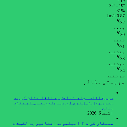
19
32º - 19º
31%
0.87 km/h
℃
32
جمعه
℃
30
شنبه
℃
31
یکشنبه
℃
33
دوشنبه
℃
34
سه شنبه
وروستي مطالب
ذبیح الله مجاهد: داعش په افغانستان کې په
بشپړ ډول ځپل شوې او پټنځایونه یې له منځه
تللي
اگست 6, 2026
سمنګان کې د ۳.۴ میلیونه افغانیو په لګښت د