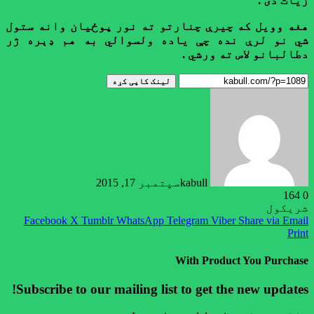
زیات دی
.
هغه وویل که چیرې چنارتو ته نور پوځیان وانه ستول
شي نو
لرې نده چې یاده ولسوالي
به
هم ډېره ژر
دطالبانو لاس ته ورشي
.
لینک کاپی کړه
kabull
سپتمبر 17, 2015
164
0
شریکول
Facebook
X
Tumblr
WhatsApp
Telegram
Viber
Share via Email
Print
With Product You Purchase
Subscribe to our mailing list to get the new updates!