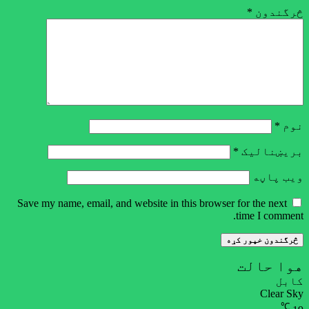
څرگندون
*
نوم
*
بریښنالیک
*
ویب پاڼه
Save my name, email, and website in this browser for the next
time I comment.
هوا حالت
کابل
Clear Sky
℃