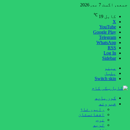
جمعه, اگست 7 مه, 2026
℃
کابل
19
X
YouTube
Google Play
Telegram
WhatsApp
RSS
Log In
Sidebar
مینو
پلټل
Switch skin
کور پاڼه
خبرونه
راپور تاژ
افغانستان
نړۍ
لوبه