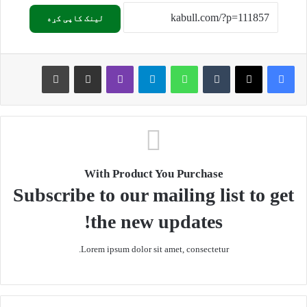
لینک کاپی کړه
Print
Share via Email
Viber
Telegram
WhatsApp
Tumblr
X
Facebook
With Product You Purchase
Subscribe to our mailing list to get
the new updates!
Lorem ipsum dolor sit amet, consectetur.