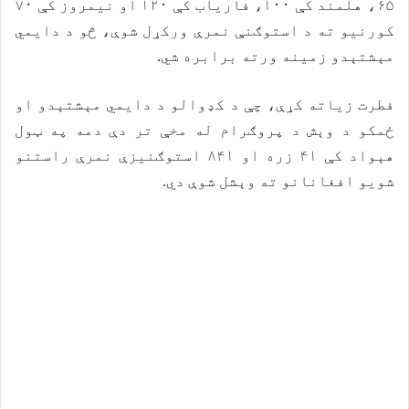
۶۵، هلمند کې ۱۰۰، فاریاب کې ۱۲۰ او نیمروز کې ۷۰
کورنیو ته د استوګنې نمرې ورکړل شوې، څو د دایمي
مېشتېدو زمینه ورته برابره شي.
فطرت زیاته کړې، چې د کډوالو د دایمي مېشتېدو او
ځمکو د وېش د پروګرام له مخې تر دې دمه په ټول
هېواد کې ۴۱ زره او ۸۴۱ استوګنیزې نمرې راستنو
شویو افغانانو ته وېشل شوې دي.