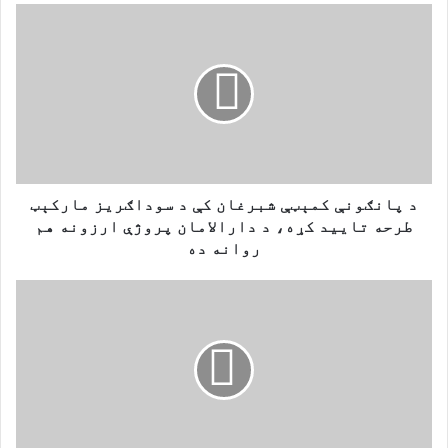
د
پ
ا
ن
ګ
و
ن
ې
ک
م
د پانګونې کمېټې شبرغان کې د سوداګریز مارکېټ
ې
طرحه تایید کړه، د دارالامان پروژې ارزونه هم
ټ
روانه ده
ې
ش
ا
ب
ی
ر
ر
غ
ا
ا
ن
ن
:
ک
د
ې
ا