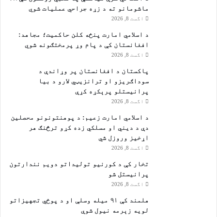
ا
ماشومانو ته د زړه جراحي عملیات شوي
ر
اگست 8, 2026
ز
د اسلامي امارت پنځه کلن حاکمیت؛ مجاهد:
و
افغانستان کې د پام وړ پرمختګونه شوي
ن
اگست 8, 2026
ه
ه
پاکستان د افغانستان پر وړاندې د
م
سوداګریزو او ترانزیټي لارو د بیا
ر
پرانیستلو پرېکړه کړې
و
اگست 8, 2026
ا
د اسلامي امارت زعيم: د پوهنتونونو محصلین
ن
دې د دیني او مسلکي زده کړو ترڅنګ هر
ه
اړخیز وروزل شي
د
اگست 8, 2026
ه
تخار کې د کورنیو تولیداتو دویم نندارتون
پرانیستل شو
اگست 8, 2026
هلمند کې ۹۱ میله وسلې او د پوځي تجهیزاتو
لویه زېرمه نیول شوې