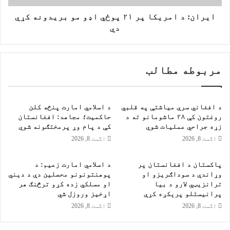
د
م
س
ر
ایران: د امریکا پر ۲۱ پوځي اډو مو بریدونه کړي
و
ی
دي
د
ک
ا
ا
ګ
پ
مربوطه مطالب
ر
ر
ی
۲
ز
۱
م
پ
د افغاني سرې میاشتې په قلبي
د اسلامي امارت پنځه کلن
ا
و
روغتون کې ۲۸ ماشومانو ته د
حاکمیت؛ مجاهد: افغانستان
ر
ځ
زړه جراحي عملیات شوي
کې د پام وړ پرمختګونه شوي
ک
ي
اگست 8, 2026
اگست 8, 2026
ې
ا
ټ
ډ
پاکستان د افغانستان پر
د اسلامي امارت زعيم: د
ط
و
وړاندې د سوداګریزو او
پوهنتونونو محصلین دې د دیني
ر
م
ترانزیټي لارو د بیا
او مسلکي زده کړو ترڅنګ هر
ح
و
پرانیستلو پرېکړه کړې
اړخیز وروزل شي
ه
ب
اگست 8, 2026
اگست 8, 2026
ت
ر
ا
ی