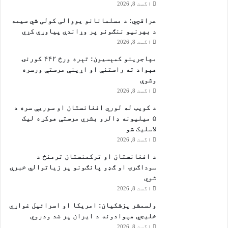
اگست 8, 2026
عراقچي: د مسلمانانو یووالی کولی شي سیمه
د بهرنیو ننګونو پر وړاندې پیاوړې کړي
اگست 8, 2026
مهاجرينو کمېسیون: تېره ورځ ۴۴۲ کورنۍ
هېواد ته راستنې او اړينې مرستې ورسره
وشوې
اگست 8, 2026
د کویټ له لوري افغانستان او سوریې سره د
۵ میلیونه ډالرو بشري مرستې هوکړه ليک
لاسليک شو
اگست 8, 2026
د افغانستان او ترکمنستان ترمنځ د
سوداګرۍ او ګډو پانګونو پر زیاتوالي خبرې
شوي
اگست 8, 2026
ولسمشر پزشکیان: امریکا او اسرائیل غواړي
خلیجي هېوادونه د ایران پر ضد ودروي
اگست 8, 2026