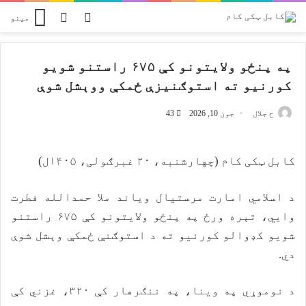
Switch skin
پلټل
مینو
په پنځو ولایتونو کې ۶۷۵ راستنو شویو
کورنیو ته استوګنیزې ځمکې ووېشل شوې
ح جلال
جون 10, 2026
43
کابل ټکی کام (چهارشنبه، ۲۰ غبرګولی، ۱۴۰۵ل)
د اسلامي امارت مرستیال ویاند ملا حمدالله فطرت
وايي، تېره ورځ په پنځو ولایتونو کې ۶۷۵ راستنو
شویو کډوالو کورنیو ته د استوګنې ځمکې وېشل شوې
دي.
د نوموړي په وینا، په ننګرهار کې ۳۲۰، غزني کې