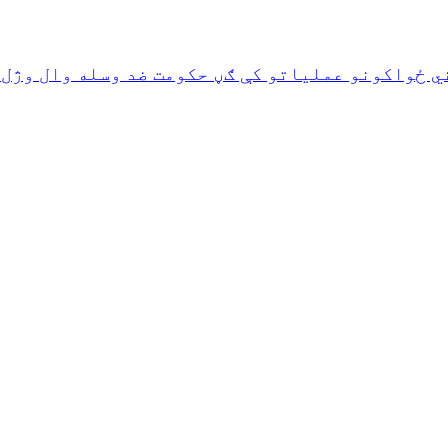
ي ځواکونو عملیاتو کې ګڼ حکومت ضد وسله وال وژل 