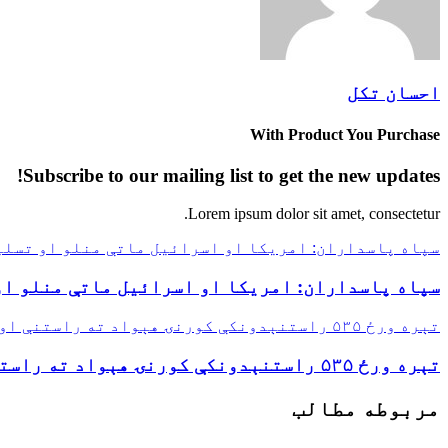
احسان تکل
With Product You Purchase
Subscribe to our mailing list to get the new updates!
Lorem ipsum dolor sit amet, consectetur.
سپاه پاسداران: امریکا او اسرائیل ماتې منلو او تسلی
سپاه پاسداران: امریکا او اسرائیل ماتې منلو او
تېره ورځ ۵۳۵ راستنېدونکې کورنۍ هېواد ته راستنې او ۸۰۶ نورو ته د استوګنې ځمکې ووېشل شوې
تېره ورځ ۵۳۵ راستنېدونکې کورنۍ هېواد ته راستنې او ۸۰۶ نورو ته د استوګنې ځمکې ووېشل شوې
مربوطه مطالب