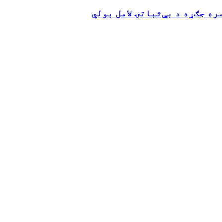
ه جګړه د بې‌ثباتۍ لامل بولي