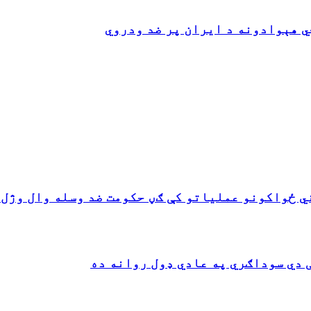
 هېوادونه د ایران پر ضد ودروي
ي ځواکونو عملیاتو کې ګڼ حکومت ضد وسله وال وژل 
 دي سوداګري په عادي ډول روانه ده