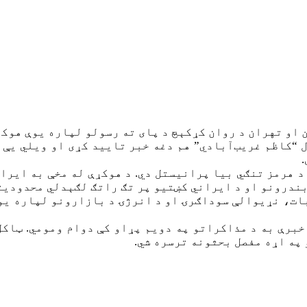
 او تهران د روان کړکېچ د پای ته رسولو لپاره یوې هوکړ
“کاظم غریب‌آبادي” هم دغه خبر تایید کړی او ویلي یې 
 هرمز تنګي بیا پرانیستل دي. د هوکړې له مخې به ایران
بندرونو او د ایراني کښتیو پر تګ راتګ لګېدلي محدودیت
ات، نړیوالې سوداګرۍ او د انرژۍ د بازارونو لپاره یو
خبرې به د مذاکراتو په دویم پړاو کې دوام ومومي. ټاکل
په اړه مفصل بحثونه ترسره شي.