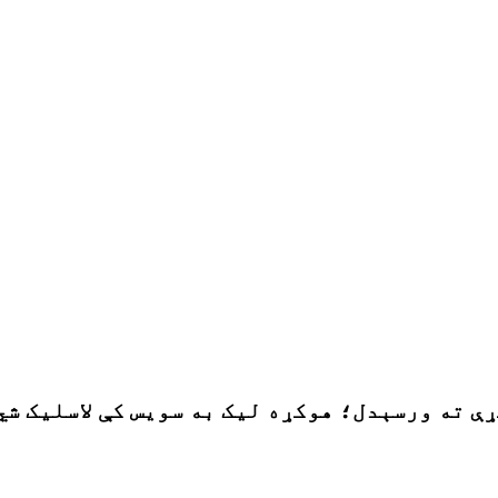
ې ته ورسېدل؛ هوکړه لیک به سویس کې لاسلیک شي