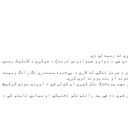
ې ته رسېدلي دي.
دي چې د دواړو هېوادونو ترمنځ د هوکړې د لاسلیک رسمي
 د هرمز تنګي له لارې د بې‌خنډه سمندري تګ راتګ زمینه
ونه او بندیزونه لرې کړي.
 مهم پرمختګ بلل کېږي او کولی شي د اوږدې مودې کړکېچ
 شوې ده چې په راتلونکو تخنیکي او سیاسي ناستو کې د