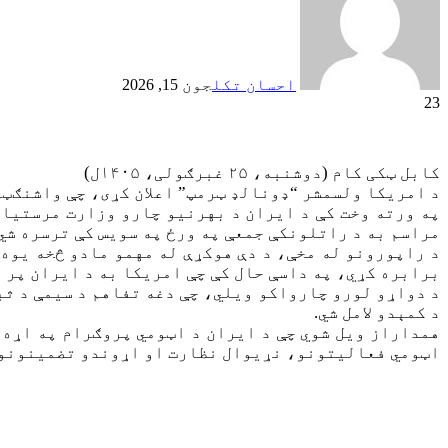
احسان تکل
جون 15, 2026
23
کابل ټکی کام (دوشنبه، ۲۵ غبرګولی، ۱۴۰۵ل)
د امریکا ولسمشر “ډونالډ ټرمپ” اعلان کړی، چې واشنګټن
په ورته وخت کې د ایران د بهرنیو چارو وزارت مرستیال 
مراسم به د راتلونکې جمعې په ورځ په سویس کې ترسره شي.
د راپورونو له مخې، د دې هوکړې له مهمو مادو څخه یوه د
برابره کړي، په داسې حال کې چې امریکا به د ایران پر 
د دواړو لورو چارواکو ویلي، چې دغه تفاهم د سیمې د ثب
د کمېدو لامل شي.
همداراز ویل شوي چې د ایران د اټومي پروګرام په اړه 
اټومي فعالیتونو، نړیوال نظارت او اړوندو تضمینونو 