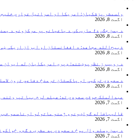
ولسمشر پزشکیان: امریکا او اسرائیل غواړي خلیجي
اگست 8, 2026
د یمن جګړه؛ مارب کې د یاغیانو پر مرکزونو د یمن
اگست 8, 2026
ذبیح‌الله مجاهد: د افغانستان او ایران اړیکې ښې
اگست 8, 2026
د رویټرز نظرپوښتنه: ډېری امریکایان له ایران سره
اگست 8, 2026
د سعودي ترکیې او پاکستان ترمنځ دفاعي تړون لاسل
اگست 8, 2026
عبدالملک حوثي سعودي ته: هیله لرم بیا تېروتنه و
اگست 7, 2026
قالیباف: له ګواښونو، ژمنو ماتولو او ناسمو خبرو
اگست 7, 2026
د یمن وسله وال پوځ د سعودي په مشرۍ د ګډو ځواکون
اگست 7, 2026