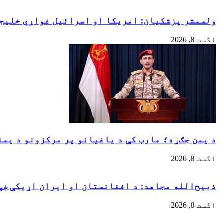
ولسمشر پزشکیان: امریکا او اسرائیل غواړي خلیجي
اگست 8, 2026
د یمن جګړه؛ مارب کې د یاغیانو پر مرکزونو د یمن
اگست 8, 2026
ذبیح‌الله مجاهد: د افغانستان او ایران اړیکې ښې
اگست 8, 2026