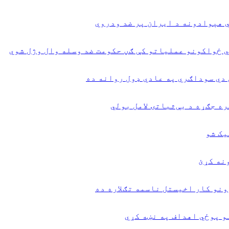
 هېوادونه د ایران پر ضد ودروي
ي ځواکونو عملیاتو کې ګڼ حکومت ضد وسله وال وژل شوي
 دي سوداګري په عادي ډول روانه ده
 جګړه د بې‌ثباتۍ لامل بولي
یک شو
نه کړئ
نو کار اخیستل ناسمه تګلاره ده
و پوځي اهداف په نښه کړي