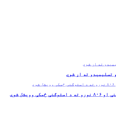
مېدو ته اړ شوي
 تسلیمېدو ته اړ شوي