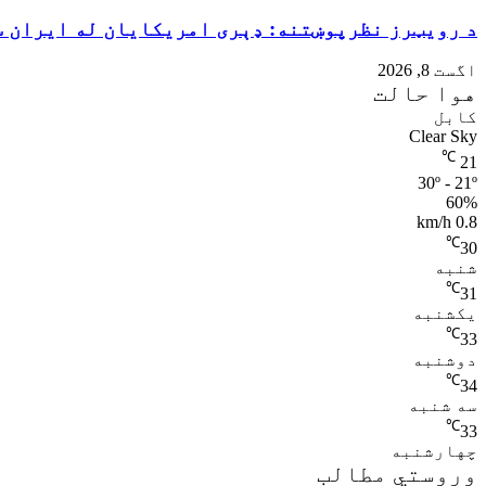
د رویټرز نظرپوښتنه: ډېری امریکایان له ایران سر
اگست 8, 2026
هوا حالت
کابل
Clear Sky
℃
21
30º - 21º
60%
0.8 km/h
℃
30
شنبه
℃
31
یکشنبه
℃
33
دوشنبه
℃
34
سه شنبه
℃
33
چهارشنبه
وروستي مطالب