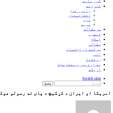
کور پاڼه
خبرونه
راپور تاژ
افغانستان
نړۍ
لوبه
سرمقاله
تبصرې
اسلام
مقالې
ټولنه او اجتماع
ادب
روغتيا
په زړه پورې معلومات
اړيکه
Switch skin
پلټل
امریکا او ایران د کړکېچ د پای ته رسولو هوکړ