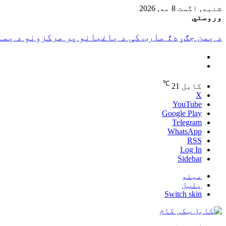
شنبه, اگست 8 مه, 2026
وروستي
د یمن جګړه؛ مارب کې د یاغیانو پر مرکزونو د یمن
℃
کابل
21
X
YouTube
Google Play
Telegram
WhatsApp
RSS
Log In
Sidebar
مینو
پلټل
Switch skin