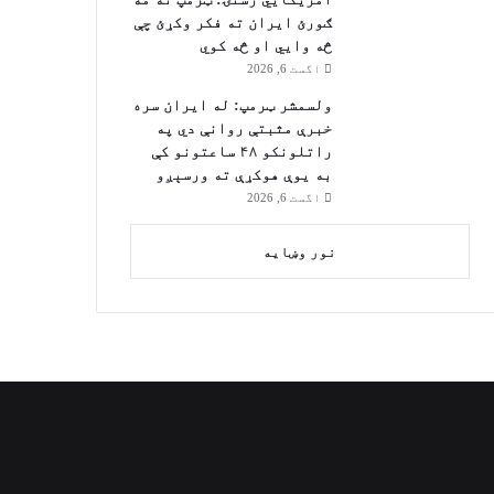
ګورئ ایران ته فکر وکړئ چې
څه وایي او څه کوي
اگست 6, 2026
ولسمشر ټرمپ: له ایران سره
خبرې مثبتې روانې دي په
راتلونکو ۴۸ ساعتونو کې
به یوې هوکړې ته ورسېږو
اگست 6, 2026
نور وښایه