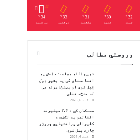
34
33
31
30
32
℃
℃
℃
℃
℃
جمعه
شنبه
یکشنبه
دوشنبه
سه شنبه
وروستي مطالب
ذبیح الله مجاهد: داعش په
افغانستان کې په بشپړ ډول
ځپل شوې او پټنځایونه یې
له منځه تللي
اگست 6, 2026
سمنګان کې د ۳.۴ میلیونه
افغانیو په لګښت د
کلیوالي پراختیايي پروژو
چارې پیل شوې
اگست 6, 2026