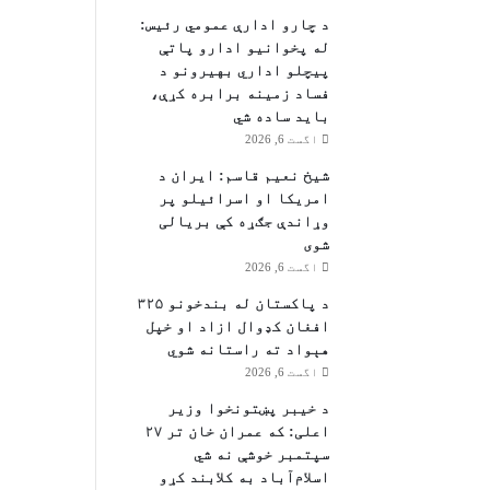
د چارو ادارې عمومي رئیس:
له پخوانیو ادارو پاتې
پيچلو اداري بهیرونو د
فساد زمینه برابره کړې،
باید ساده شي
اگست 6, 2026
شیخ نعیم قاسم: ایران د
امریکا او اسرائیلو پر
وړاندې جګړه کې بریالی
شوی
اگست 6, 2026
د پاکستان له بندخونو ۳۲۵
افغان کډوال ازاد او خپل
هېواد ته راستانه شوي
اگست 6, 2026
د خیبر پښتونخوا وزیر
اعلی: که عمران خان تر ۲۷
سپتمبر خوشې نه شي
اسلام‌آباد به کلابند کړو