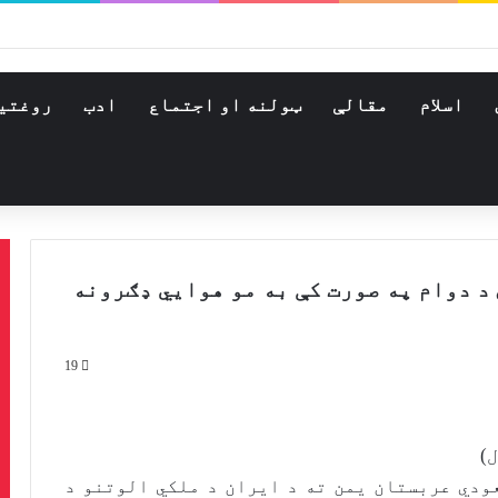
اسلام
مقالې
ټولنه او اجتماع
ادب
روغتي
د دوام په صورت کې به مو هوايي ډګرونه
19
ودي عربستان یمن ته د ایران د ملکي الوتنو د