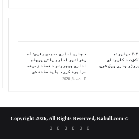
ي
ځ
و
ا
ک
و
ن
و
د
سمنګان کې د ۳.۴ میلیونه
د چارو ادارې عمومي رئیس: له
ی
لګښت د کلیوالي
پخوانیو ادارو پاتې پيچلو
روژو چارې پیل شوې
اداري بهیرونو د فساد زمینه
و
برابره کړې، باید ساده شي
ې
چ
اگست 6, 2026
و
ر
ل
ک
ې
© Copyright 2026, All Rights Reserved, Kabull.com
د
ق
WhatsApp
RSS
Telegram
Google
YouTube
X
و
Play
م