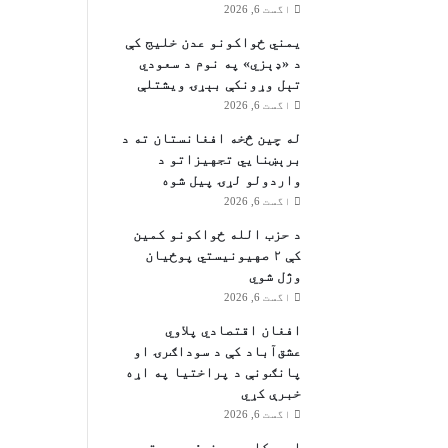
اگست 6, 2026
یمني ځواکونو عدن خلیج کې
د «ډېزي» په نوم د سعودي
تېل وړونکې بېړۍ ویشتلې
اگست 6, 2026
له چین څخه افغانستان ته د
برېښنايي تجهیزاتو د
واردولو لړۍ پیل شوه
اگست 6, 2026
د حزب الله ځواکونو کمین
کې ۲ صهیونیستي پوځیان
وژل شوي
اگست 6, 2026
افغان اقتصادي پلاوي
عشق‌آباد کې د سوداګرۍ او
پانګونې د پراختیا په اړه
خبرې کړي
اگست 6, 2026
امریکایي رسنۍ: ټرمپ ته مه