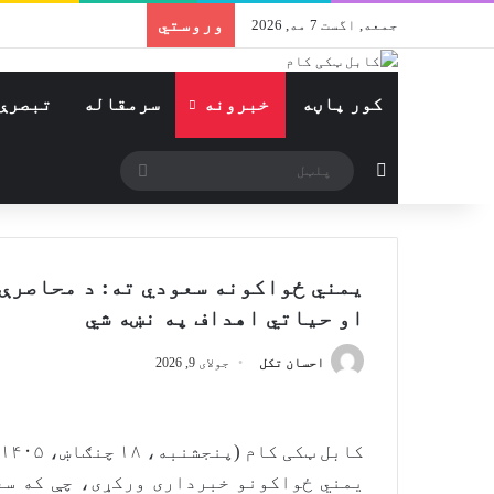
وروستي
جمعه, اگست 7 مه, 2026
کور پاڼه
خبرونه
سرمقاله
تبصرې
Switch skin
پلټل
یمني ځواکونه سعودي ته: د محاصرې 
او حیاتي اهداف په نښه شي
احسان تکل
جولای 9, 2026
کابل ټکی کام (پنجشنبه، ۱۸ چنګاښ، ۱۴۰۵ل)
یمني ځواکونو خبرداری ورکړی، چې که سع