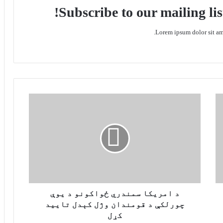
Subscribe to our mailing lis
Lorem ipsum dolor sit ame
د
ا
م
ر
ی
ک
ا
س
م
ن
د امریکا سمندري ځواکونو د یوې
د
چورلکې د قومندان وژل کېدل تایید
ر
کړل