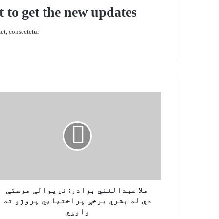
t to get the new updates!
t, consectetur.
م
ل
ا
ع
ب
د
ا
ل
غ
ن
ملا عبدالغني برادر: نړیوالې مرستې
ي
دې له بشري برخې پراختیايي پروژو ته
ب
واوړي