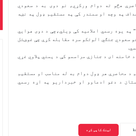
صرې هڅو ته دوام ورکړي، نو دوی به د سعودي
اف په وچه او سمندر کې په مستقیم ډول په نښه
په یوه رسمي اعلامیه کې ویلي،چې د دوی هوايي
و سعودي جنګي الوتکو سره مقابله کړې چې غوښتل
ي.
 خامنه ای د جنازې مراسمو کې د یمني پلاوي غړي
 د محاصرې هر ډول دوام به له مناسب او مستقیم
ستان د دغو ادعاوو او خبرداریو په اړه رسمي
لینک کاپی کړه