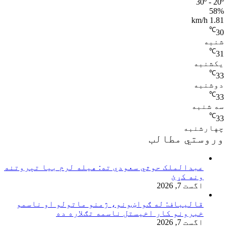
30º - 20º
58%
1.81 km/h
℃
30
شنبه
℃
31
یکشنبه
℃
33
دوشنبه
℃
33
سه شنبه
℃
33
چهارشنبه
وروستي مطالب
عبدالملک حوثي سعودي ته: هیله لرم بیا تېروتنه
ونه کړئ
اگست 7, 2026
قالیباف: له ګواښونو، ژمنو ماتولو او ناسمو
خبرونو کار اخیستل ناسمه تګلاره ده
اگست 7, 2026