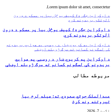
Lorem ipsum dolor sit amet, consectetur.
د اوکراین جګړه؛ کیېف یوځل بیا پر مسکو د ډرون
الوتکو بریدونه کړي
د اوکراین جګړه؛ کیېف یوځل بیا پر مسکو د ډرون
الوتکو بریدونه کړي
د اوکراین په کریوي ښار د روسیې په هوایي بریدونو
کې لسګونو کسانو ته مرګ ژوبله اوښتې
د اوکراین په کریوي ښار د روسیې په هوایي
بریدونو کې لسګونو کسانو ته مرګ ژوبله اوښتې
مربوطه مطالب
عبدالملک حوثي سعودي ته: هیله لرم بیا
تېروتنه ونه کړئ
اگست 7, 2026