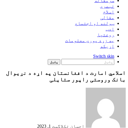
سرمقاله
تبصرې
اسلام
مقالې
ټولنه او اجتماع
ادب
روغتيا
په زړه پورې معلومات
اړيکه
Switch skin
پلټل
اسلامي امارت د افغانستان په اړه د نړیوال
بانک وروستی راپور ستایلی
احسان تکل
اگست 1, 2023