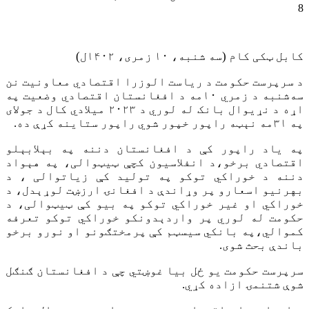
8
کابل ټکی کام (سه شنبه، ۱۰ زمری، ۱۴۰۲ل)
د سرپرست حکومت د ریاست الوزرا اقتصادي معاونیت نن
سه‌شنبه د زمري ۱۰مه د افغانستان اقتصادي وضعیت په
اړه د نړیوال بانک له لوري د ۲۰۲۳ میلادي کال د جولای
په ۳۱مه نېټه راپور خپور شوي راپور ستاینه کړې ده.
په ياد راپور کې د افغانستان دننه په بېلابېلو
اقتصادي برخو،د انفلاسیون کچې ټيټوالی، په هېواد
دننه د خوراکي توکو په تولید کې زیاتوالی ، د
بهرنیو اسعارو پر وړاندې د افغانۍ ارزښت لوړېدل، د
خوراکي او غیر خوراکي توکو په بیو کې ټیټوالی، د
حکومت له لوري پر واردېدونکو خوراکي توکو تعرفه
کموالي،په بانکي سیسټم کې پرمختګونو او نورو برخو
باندې بحث شوی.
سرپرست حکومت یو ځل بیا غوښتي چې د افغانستان ګنګل
شوې شتنمۍ ازاده کړي.