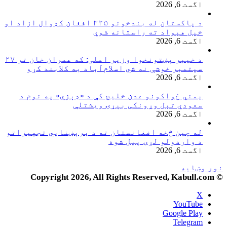
اگست 6, 2026
د پاکستان له بندخونو ۳۲۵ افغان کډوال ازاد او
خپل هېواد ته راستانه شوي
اگست 6, 2026
د خیبر پښتونخوا وزیر اعلی: که عمران خان تر ۲۷
سپتمبر خوشې نه شي اسلام‌آباد به کلابند کړو
اگست 6, 2026
یمني ځواکونو عدن خلیج کې د «ډېزي» په نوم د
سعودي تېل وړونکې بېړۍ ویشتلې
اگست 6, 2026
له چین څخه افغانستان ته د برېښنايي تجهیزاتو
د واردولو لړۍ پیل شوه
اگست 6, 2026
نور وښایه
© Copyright 2026, All Rights Reserved, Kabull.com
X
YouTube
Google Play
Telegram