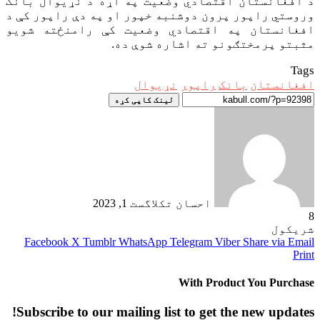
د افغانستان اقتصادي وضعیت په اړه د نړیوال بانک
وروستي راپور پرون دوشنبه خپور او په دې راپور کې د
افغانستان په اقتصادي وضعیت کې رامنځته شویو
مثبتو پرمختګونو ته اشاره شوې ده.
Tags
افغانستان
بانک
راپور
نړیوال
لینک کاپی کړه
احسان تکل
اگست 1, 2023
8
شریکول
Facebook
X
Tumblr
WhatsApp
Telegram
Viber
Share via Email
Print
With Product You Purchase
Subscribe to our mailing list to get the new updates!