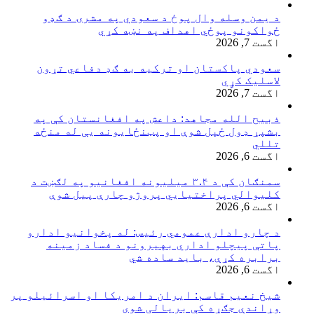
د یمن وسله وال پوځ د سعودي په مشرۍ د ګډو
ځواکونو پوځي اهداف په نښه کړي
اگست 7, 2026
سعودي پاکستان او ترکیه به ګډ دفاعي تړون
لاسلیک کړٍي
اگست 7, 2026
ذبیح الله مجاهد: داعش په افغانستان کې په
بشپړ ډول ځپل شوې او پټنځایونه یې له منځه
تللي
اگست 6, 2026
سمنګان کې د ۳.۴ میلیونه افغانیو په لګښت د
کلیوالي پراختیايي پروژو چارې پیل شوې
اگست 6, 2026
د چارو ادارې عمومي رئیس: له پخوانیو ادارو
پاتې پيچلو اداري بهیرونو د فساد زمینه
برابره کړې، باید ساده شي
اگست 6, 2026
شیخ نعیم قاسم: ایران د امریکا او اسرائیلو پر
وړاندې جګړه کې بریالی شوی