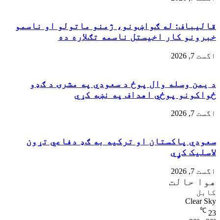
قالیباف: له ګواښونو، ژمنو ماتولو او ناسمو
خبرونو کار اخیستل ناسمه تګلاره ده
اگست 7, 2026
د یمن وسله وال پوځ د سعودي په مشرۍ د ګډو
ځواکونو پوځي اهداف په نښه کړي
اگست 7, 2026
سعودي پاکستان او ترکیه به ګډ دفاعي تړون
لاسلیک کړٍي
اگست 7, 2026
هوا حالت
کابل
Clear Sky
℃
23