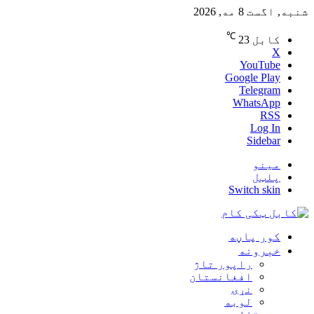
شنبه, اگست 8 مه, 2026
℃
کابل
23
X
YouTube
Google Play
Telegram
WhatsApp
RSS
Log In
Sidebar
مینو
پلټل
Switch skin
کور پاڼه
خبرونه
راپور تاژ
افغانستان
نړۍ
لوبه