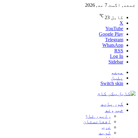
جمعه, اگست 7 مه, 2026
℃
کابل
23
X
YouTube
Google Play
Telegram
WhatsApp
RSS
Log In
Sidebar
مینو
پلټل
Switch skin
کور پاڼه
خبرونه
راپور تاژ
افغانستان
نړۍ
لوبه