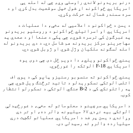
درنو بريدونو لاندې راوستې وې، چې له امله يې
امريکايي ځواکونه اړ شول خپل موقعيت بدل کړي او د
سره سمندر شمال ته حرکت وکړي.
د يمن د ځواکونو د اعلاميې له مخې، دا عمليات د
امريکايي او اسرائيلي ځواکونو د وروستيو بريدونو
په غبرګون کې ترسره شوي، چې پکې د صنعا او د صعدې په
مهاجرينو مرکز بريدونه هم شامل دي. د دې بريدونو له
امله لسګونه ملکيان وژل شوي او ژوبل شوي دي.
يمني ځواکونو ويلي، دا دويم ځل دی چې دوی يوه
امريکايي F-18 الوتکه را غورځوي.
يمني ځواکونو ته منسوبو رسنيزو پاڼو کې د يوې اف
اتلس الوتکې نسکورېدلو د تائيد ترڅنګ ويل شوي چې
په راتلونکي کې د B-2 جنګي الوتکې د نسکورلو انتظار
کوۍ.
د امريکايي سرچينو د معلوماتو له مخې، د غورځېدلې
الوتکې بيه نږدې ۶۷ ميليونه ډالر ده، او تر دې
وړاندې د يمن پر ضد د امريکايي عملياتو لګښت درې
ميليارده ډالرو ته رسېدلی دی.