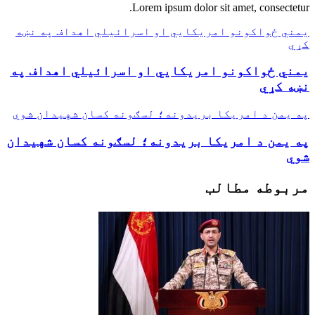
Lorem ipsum dolor sit amet, consectetur.
یمني ځواکونو امریکايي او اسرائیلي اهداف په نښه
کړي
یمني ځواکونو امریکايي او اسرائیلي اهداف په
نښه کړي
په یمن د امریکا بریدونه؛ لسګونه کسان شهیدان شوي
په یمن د امریکا بریدونه؛ لسګونه کسان شهیدان
شوي
مربوطه مطالب