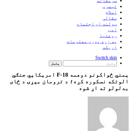
سرمقاله
تبصرې
اسلام
مقالې
ټولنه او اجتماع
ادب
روغتيا
په زړه پورې معلومات
اړيکه
Switch skin
پلټل
يمني ځواکونو دوهمه F-18 امريکايي جنګي
الوتکه نسکوره کړه؛ د ترومان بېړۍ د ځای
بدلولو ته اړ شوه