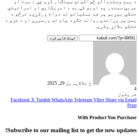
د يمن وسله‌والو ځواکونو ټينګار کړی چې د سره او
عربي سمندر په اوبو کې به د امريکايي او اسرائيلي
جنګي بېړيو پر ضد عملياتو ته دوام ورکړي، ترڅو د
يمن پر وړاندې روانه جګړه پای ته ورسيږي او د غزې د
خلکو ملاتړ وکړي.
لینک کاپی کړه
ح جلال
اپریل 29, 2025
4
شریکول
Facebook
X
Tumblr
WhatsApp
Telegram
Viber
Share via Email
Print
With Product You Purchase
Subscribe to our mailing list to get the new updates!