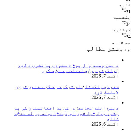
شنبه
℃
31
یکشنبه
℃
34
دوشنبه
℃
34
سه شنبه
وروستي مطالب
د یمن وسله وال پوځ د سعودي په مشرۍ د ګډو
ځواکونو پوځي اهداف په نښه کړي
اگست 7, 2026
سعودي پاکستان او ترکیه به ګډ دفاعي تړون
لاسلیک کړٍي
اگست 7, 2026
ذبیح الله مجاهد: داعش په افغانستان کې په
بشپړ ډول ځپل شوې او پټنځایونه یې له منځه
تللي
اگست 6, 2026