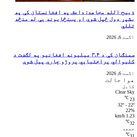
ذبیح الله مجاهد: داعش په افغانستان کې په
بشپړ ډول ځپل شوې او پټنځایونه یې له منځه
تللي
اگست 6, 2026
سمنګان کې د ۳.۴ میلیونه افغانیو په لګښت د
کلیوالي پراختیايي پروژو چارې پیل شوې
اگست 6, 2026
هوا حالت
کابل
Clear Sky
℃
23
32º - 22º
22%
1.23 km/h
℃
32
جمعه
℃
31