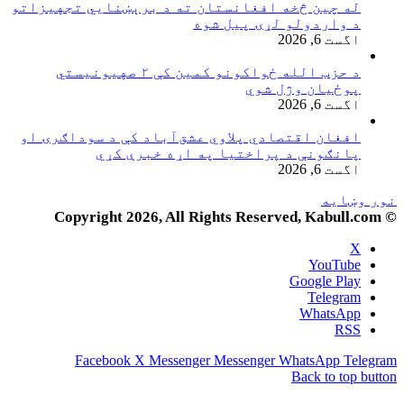
له چین څخه افغانستان ته د برېښنايي تجهیزاتو
د واردولو لړۍ پیل شوه
اگست 6, 2026
د حزب الله ځواکونو کمین کې ۲ صهیونیستي
پوځیان وژل شوي
اگست 6, 2026
افغان اقتصادي پلاوي عشق‌آباد کې د سوداګرۍ او
پانګونې د پراختیا په اړه خبرې کړي
اگست 6, 2026
نور وښایه
© Copyright 2026, All Rights Reserved, Kabull.com
X
YouTube
Google Play
Telegram
WhatsApp
RSS
Facebook
X
Messenger
Messenger
WhatsApp
Telegram
Back to top button