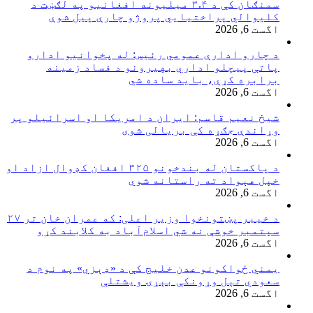
سمنګان کې د ۳.۴ میلیونه افغانیو په لګښت د
کلیوالي پراختیايي پروژو چارې پیل شوې
اگست 6, 2026
د چارو ادارې عمومي رئیس: له پخوانیو ادارو
پاتې پيچلو اداري بهیرونو د فساد زمینه
برابره کړې، باید ساده شي
اگست 6, 2026
شیخ نعیم قاسم: ایران د امریکا او اسرائیلو پر
وړاندې جګړه کې بریالی شوی
اگست 6, 2026
د پاکستان له بندخونو ۳۲۵ افغان کډوال ازاد او
خپل هېواد ته راستانه شوي
اگست 6, 2026
د خیبر پښتونخوا وزیر اعلی: که عمران خان تر ۲۷
سپتمبر خوشې نه شي اسلام‌آباد به کلابند کړو
اگست 6, 2026
یمني ځواکونو عدن خلیج کې د «ډېزي» په نوم د
سعودي تېل وړونکې بېړۍ ویشتلې
اگست 6, 2026