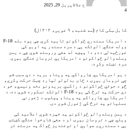
ح جلال
اپریل 29, 2025
4
کابل ټکی کام (سه شنبه، ۹ غویی، ۱۴۰۴ل)
د امريکا سمندري ځواکونو تاييد کړې چې يوه بله F-18
ډوله جنګي الوتکه يې د سره سمندر په اوبو کې
غورځېدلې ده، دا پېښه له هغې وروسته شوې چې د يمن
وسله‌والو ځواکونو د امريکايي ترومان جنګي بېړۍ
سره نښته وکړه.
د يو امريکايي چارواکي په وينا، بريد د دې سبب شو
چې ترومان بېړۍ د ځای بدلولو لپاره چټک حرکت وکړي،
څو د حوثي ځواکونو د راکټي بريدونو مخه ونيسي، خو د
دې حرکت په ترڅ کې يوه F-18 الوتکه نسکوره شوې ده. د
امريکايي چارواکو په وينا، پېلوټ د ژغورنې
عملياتو په ترڅ کې ژغورل شوی دی.
د يمن وسله‌والو ځواکونو په خپره شوې اعلاميه کې
ويلي چې د ترومان بېړۍ او د هغې شاوخوا جنګي کښتۍ
يې د سمندري، هوايي او توغنديز ځواک په مرسته تر