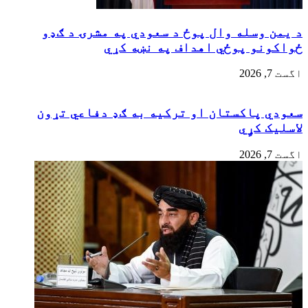
د یمن وسله وال پوځ د سعودي په مشرۍ د ګډو
ځواکونو پوځي اهداف په نښه کړي
اگست 7, 2026
سعودي پاکستان او ترکیه به ګډ دفاعي تړون
لاسلیک کړٍي
اگست 7, 2026