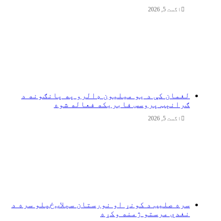
اگست 5, 2026
لغمان کې د یو میلیون ډالرو په پانګونه د
ګرانېټ پروسس فابریکه فعاله شوه
اگست 5, 2026
سره صلیب د کونړ او نورستان سېلاب‌ځپلو سره د
نغدي مرستو ژمنه وکړه