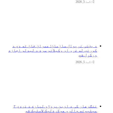
اگست 5, 2026
د بښنې نړیوال سازمان: عمران خان ته دې د
کورنۍ له غړو او وکیلانو سره د لیدلو اجازه
ورکړل شي
اگست 5, 2026
ننګرهار کې د اوبو پروژو لپاره د نږدې ۲
میلیونه ډالرو هوکړه‌لیک لاسلیک شو