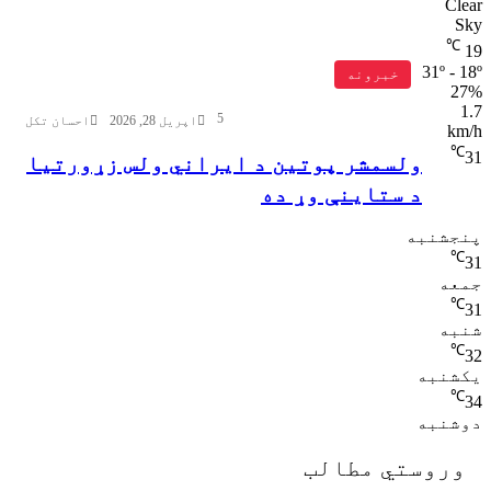
Clea
Sk
℃
1
31º - 18
خبرونه
27
1.
5
اپریل 28, 2026
احسان تکل
km/
℃
3
ولسمشر پوتین د ایراني ولس زړورتیا
د ستاینې وړ ده
نجشنبه
℃
3
معه
℃
3
نبه
℃
3
کشنبه
℃
3
وشنبه
وروستي مطالب