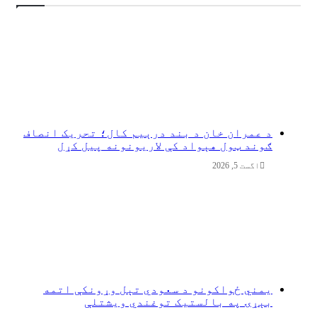
د عمران خان د بند درېیم کال؛ تحریک انصاف
ګوند ټول هېواد کې لاریونونه پیل کړل
اگست 5, 2026
یمني ځواکونو د سعودي تېل وړونکې اتمه
بېړۍ په بالستیک توغندي ویشتلې