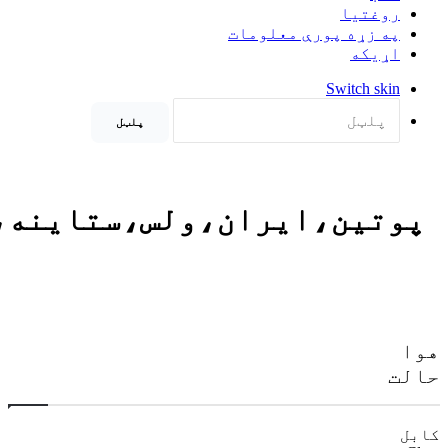
روغتيا
په زړه پورې معلومات
اړيکه
Switch skin
پلټل
پوتین،ایران،ولس،ستاینه،
وا
الت
ابل