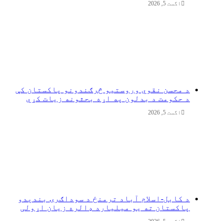
اگست 5, 2026
د محسن نقوي وروستیو څرګندونو پاکستان کې
د حکومت د بدلون په اړه بحثونه زیات کړي
اگست 5, 2026
د کابل-اسلام آباد ترمنځ د سوداګرۍ بندېدو
پاکستان ته یو میلیارد ډالره زیان اړولی