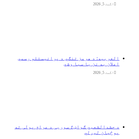
اگست 5, 2026
العربیه: د هرمز تنګي د پرانیستلو رسمي
اعلان به نن یا سبا وشي
اگست 5, 2026
د حشدالشعبي ګواښ؛ سوریې د عراق پولې ته
پوځیان لیږلي