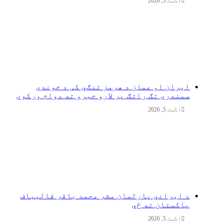
اگست 5, 2026
ایران او عمان د هرمز تنګي کې د خوندي
سمندري تګ راتګ پر لارو خبرو ته دوام ورکوي
اگست 5, 2026
د ایراني پارلمان مشر محمد باقر قالیباف
پاکستان ته ځي
اگست 5, 2026