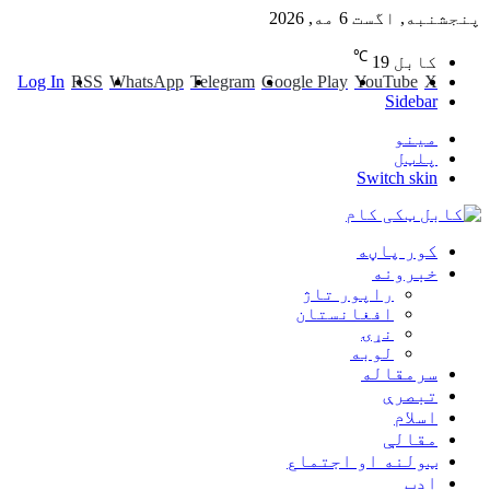
نجشنبه, اگست 6 مه, 2026
℃
کابل
19
Log In
RSS
WhatsApp
Telegram
Google Play
YouTube
X
Sidebar
مینو
پلټل
Switch skin
کور پاڼه
خبرونه
راپور تاژ
افغانستان
نړۍ
لوبه
سرمقاله
تبصرې
اسلام
مقالې
ټولنه او اجتماع
ادب