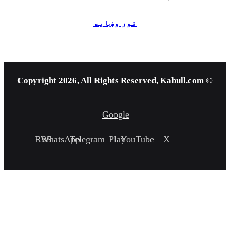
نور وښایه
© Copyright 2026, All Rights Reserved, Kabull.com
Google
RSS
WhatsApp
Telegram
Play
YouTube
X