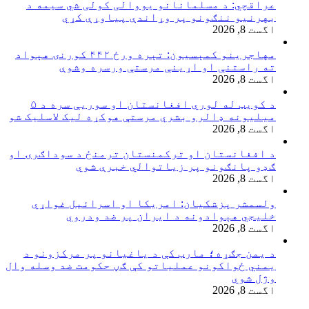
عراقچي: د مسلمانانو یووالی کولی شي سیمه د
بهرنیو ننګونو پر وړاندې پیاوړې کړي
اگست 8, 2026
مهاجرينو کمېسیون: تېره ورځ ۴۴۲ کورنۍ هېواد
ته راستنې او اړينې مرستې ورسره وشوې
اگست 8, 2026
د کویټ له لوري افغانستان او سوریې سره د ۵
میلیونه ډالرو بشري مرستې هوکړه ليک لاسليک شو
اگست 8, 2026
د افغانستان او ترکمنستان ترمنځ د سوداګرۍ او
ګډو پانګونو پر زیاتوالي خبرې شوي
اگست 8, 2026
ولسمشر پزشکیان: امریکا او اسرائیل غواړي
خلیجي هېوادونه د ایران پر ضد ودروي
اگست 8, 2026
د یمن جګړه؛ مارب کې د یاغیانو پر مرکزونو د
یمني ځواکونو عملیاتو کې ګڼ حکومت ضد وسله وال
وژل شوي
اگست 8, 2026