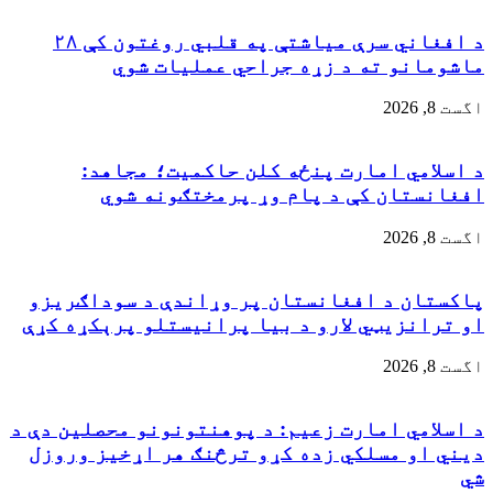
د افغاني سرې میاشتې په قلبي روغتون کې ۲۸
ماشومانو ته د زړه جراحي عملیات شوي
اگست 8, 2026
د اسلامي امارت پنځه کلن حاکمیت؛ مجاهد:
افغانستان کې د پام وړ پرمختګونه شوي
اگست 8, 2026
پاکستان د افغانستان پر وړاندې د سوداګریزو
او ترانزیټي لارو د بیا پرانیستلو پرېکړه کړې
اگست 8, 2026
د اسلامي امارت زعيم: د پوهنتونونو محصلین دې د
دیني او مسلکي زده کړو ترڅنګ هر اړخیز وروزل
شي