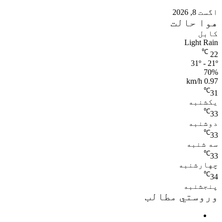
اگست 8, 2026
هوا حالت
کابل
Light Rain
℃
22
31º - 21º
70%
0.97 km/h
℃
31
یکشنبه
℃
33
دوشنبه
℃
33
سه شنبه
℃
33
چهارشنبه
℃
34
پنجشنبه
وروستي مطالب