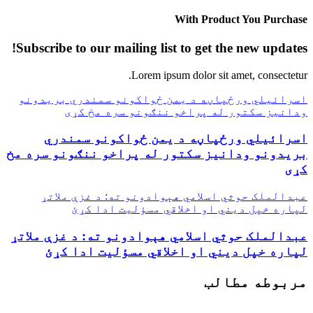
With Product You Purchase
Subscribe to our mailing list to get the new updates!
Lorem ipsum dolor sit amet, consectetur.
اسرائیلي ورځپاڼه د یمن ځواکونو سمندري بریدونو
ودانیز سکتور له پراخو ننګونو سره مخ کړی
اسرائیلي ورځپاڼه د یمن ځواکونو سمندري
بریدونو ودانیز سکتور له پراخو ننګونو سره مخ
کړی
عبدالملک حوثي اسلامي هېوادونو ته: د غزې ملاتړ
لپاره خپل دیني او اخلاقي مسؤلیت ادا کړئ
عبدالملک حوثي اسلامي هېوادونو ته: د غزې ملاتړ
لپاره خپل دیني او اخلاقي مسؤلیت ادا کړئ
مربوطه مطالب