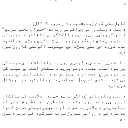
2
کابل ټکی کام (پنجشنبه، ۹ زمری، ۱۴۰۴ل)
د یمن د وسله‌والو ځواکونو ویاند “جنرال یحیی سریع”
اعلان کړی، چې بې‌پیلوټه الوتکو یې اشغالي فلسطین کې
د صهیونیستي ترهګر ريژیم درې ځانګړي پوځي اهداف په
نښه کړي، چې پکې پنځه بې پیلوټه الوتکې کارول شوې
دي.
د اعلامیې له مخې، لومړی برید د یافا اشغالي سیمه کې
پر یوه حساس هدف، دوهم برید د عسقلان اشغالي سیمه کې
پر یوه پوځي هدف او درېیم برید د النقب اشغالي سیمه
کې ترسره شوی او ټول اهداف په بریالیتوب سره ویشتل
شوي دي.
د یمن وسله‌والو ځواکونو په خپله اعلامیه کې ټینګار
کړی، چې دغه بریدونه د فلسطین له مظلوم ولس او
مجاهدینو د ملاتړ په موخه او د صهیونیستي دښمن لخوا
په غزه کې د روانې نسل‌وژنې په غبرګون کې ترسره شوي
دي.