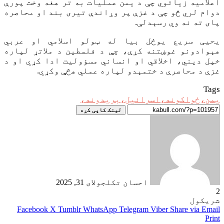
اعلامیه زیاتوي چې د یمن عملیات به تر هغه وخت پورې
دوام لري څو چې د غزې پر وړاندې تیری بند او محاصره
پای ته نه وي رسېدلې.
یحیی سریع یوځل بیا له ټولو اسلامي او عربي
هېوادونو غوښتنه کړې، چې د فلسطین د ملاتړ لپاره
خپل ديني، اخلاقي او انساني مسؤولیت ادا کړي او د
غزې د محاصرې د ختمېدو لپاره عملي هڅې وکړي.
Tags
یمن،ځواکونه،اسرائیل،بریدونه،
لینک کاپی کړه
احسان تکل
جولای 31, 2025
2
شریکول
Facebook
X
Tumblr
WhatsApp
Telegram
Viber
Share via Email
Print