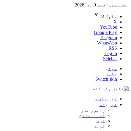
یکشنبه, اگست 9 مه, 2026
℃
کابل
22
X
YouTube
Google Play
Telegram
WhatsApp
RSS
Log In
Sidebar
مینو
پلټل
Switch skin
کور پاڼه
خبرونه
راپور تاژ
افغانستان
نړۍ
لوبه