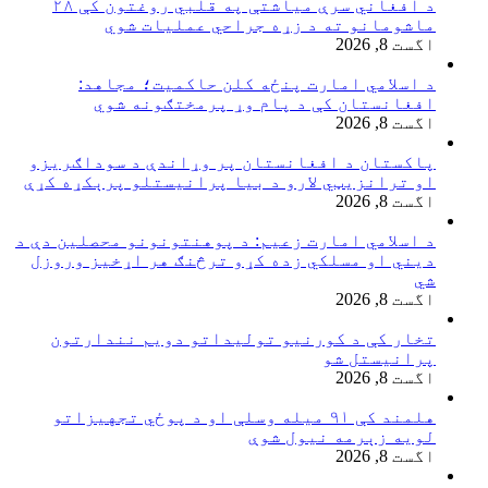
د افغاني سرې میاشتې په قلبي روغتون کې ۲۸
ماشومانو ته د زړه جراحي عملیات شوي
اگست 8, 2026
د اسلامي امارت پنځه کلن حاکمیت؛ مجاهد:
افغانستان کې د پام وړ پرمختګونه شوي
اگست 8, 2026
پاکستان د افغانستان پر وړاندې د سوداګریزو
او ترانزیټي لارو د بیا پرانیستلو پرېکړه کړې
اگست 8, 2026
د اسلامي امارت زعيم: د پوهنتونونو محصلین دې د
دیني او مسلکي زده کړو ترڅنګ هر اړخیز وروزل
شي
اگست 8, 2026
تخار کې د کورنیو تولیداتو دویم نندارتون
پرانیستل شو
اگست 8, 2026
هلمند کې ۹۱ میله وسلې او د پوځي تجهیزاتو
لویه زېرمه نیول شوې
اگست 8, 2026