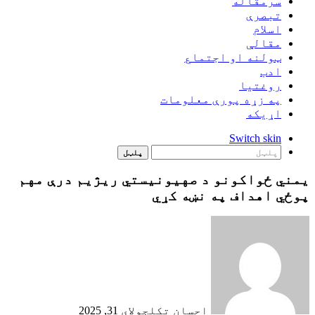
سرمقاله
تبصرې
اسلام
مقالې
ټولنه او اجتماع
ادب
روغتيا
په زړه پورې معلومات
اړيکه
Switch skin
پلټل
یمني ځواکونو د صهیونیستي ريژیم درې مهم
پوځي اهداف په نښه کړي
احسان تکل
جولای 31, 2025