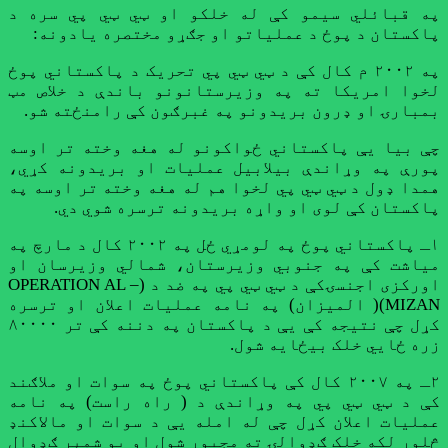
په قبائلي سیمو کې له خلکو او ټي ټي پي سره د
پاکستان د پوځ د عملیاتو او جګړو مختصره یادونه:
په ۲۰۰۲ م کال کې د ټي ټي پي تحریک د پاکستاني پوځ
لخوا امریکا ته په وزیرستانونو باندې د خلاص مټ
بمبارۍ او ډرون بریدونو په غبرګون کې رامنځته شو.
چې بیا یې پاکستاني ځواکونو له هغه وخته تر اوسه
پورې په وړاندې بیلابیل عملیات او بریدونه کړي،
همدا ډول د ټي ټي پي لخوا هم له هغه وخته تر اوسه په
پاکستان کې لوی او واړه بریدونه ترسره شوي دي.
۱ـ پاکستاني پوځ په لومړي ځل په ۲۰۰۲ کال د مارچ په
میاشت کې په جنوبي وزیرستان، شمالي وزیرسان او
اورکزی اجنسۍکې د ټي ټي پي په ضد د (OPERATION AL –
MIZAN)( المیزان) په نامه عملیات اعلان او ترسره
کړل چې نتیجه کې یې د پاکستان په دننه کې تر ۸۰۰۰۰
زره ځایي خلک بيځایه شول.
۲ـ په ۲۰۰۷ کال کې پاکستاني پوځ په سوات او ملاګند
کې د ټي ټي پي په وړاندې د ( راه راست) په نامه
عملیات اعلان کړل چې له امله یې د سوات او مالاکنډ
څلور لکه خلک ګډوالۍ ته مجبور شول او یو شمېر ګډوال