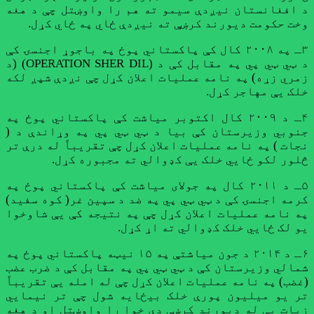
د افغانستان نیږدې سیمو ته هم را واوښتل چې د هغه
وخت حکومت دیورند کرښې ته نیږدې ځاي په ځاي کړل.
۳ـ په ۲۰۰۸ کال کې پاکستاني پوځ په باجوړ اجنسۍ کې
د ټي ټي پي په مقابل کې د (OPERATION SHER DIL) (د
زمري زړه) په نامه عملیات اعلان کړل چې نږدې شپږ لکه
خلک یې مهاجر کړل.
۴ـ د ۲۰۰۹ کال اکتوبر میاشت کې پاکستاني پوځ په
جنوبي وزیرستان کې بیا د ټي ټي پي په وړاندې د (
نجات ) په نامه عملیات اعلان کړل چې تقریباً له درې تر
څلور لکو ځایي خلک یې کډوالي ته مجبوره کړل.
۵ـ د ۲۰۱۱ کال په جولای میاشت کې پاکستاني پوځ په
کرمه اجنسۍ کې د ټي ټي پي په ضد د سپین غر( کوه سفید)
په نامه عملیات اعلان کړل چې په نتیجه کې یې شاوخوا
یو لک ځایي خلک کډوالي ته اړ کړل.
۶ـ د ۲۰۱۴ د جون میاشتې په ۱۵ نیټه پاکستاني پوځ په
شمالي وزیرستان کې د ټي ټي پي په مقابل کې د ضرب عضب
(غضب) په نامه عملیات اعلان کړل چې له امله یې تقریباً
تر یو میلیون پورې خلک بیځایه شول چې تر نیمایي
زیات یې له دیورند کرښې دې خوا را واوښتل او د هغه