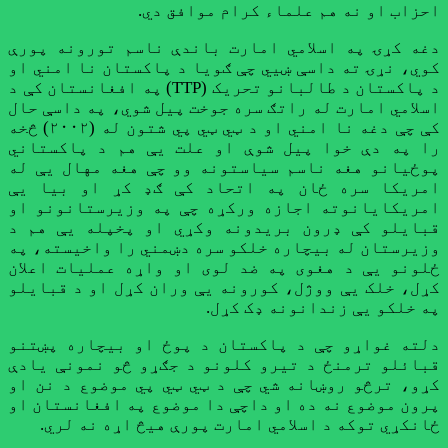
احزاب او نه هم علماء کرام موافق دي.
دغه کړۍ په اسلامي امارت باندې ناسم تورونه پورې
کوي، نړۍ ته داسې ښيي چې ګویا د پاکستان نا امني او
د پاکستان د طالبانو تحریک (TTP) په افغانستان کې د
اسلامي امارت له راتګ سره جوخت پيل شوي، په داسې حال
کې چې دغه نا امني او د ټي ټي پي شتون له (۲۰۰۲) څخه
را په دې خوا پيل شوې او علت یې هم د پاکستاني
پوځیانو هغه ناسم سیاستونه وو چې هغه مهال یې له
امریکا سره ځان په اتحاد کې ګډ کړ او بیا یې
امریکایانوته اجازه ورکړه چې په وزیرستانونو او
قبایلو کې ډرون بریدونه وکړي او پخپله یې هم د
وزیرستان له بیچاره خلکو سره دښمني را واخیسته، په
ځلونو یې د هغوی په ضد لوی او واړه عملیات اعلان
کړل، خلک یې ووژل، کورونه یې وران کړل او د قبایلو
په خلکو یې زندانونه ډک کړل.
دلته غواړو چې د پاکستان د پوځ او بیچاره پښتنو
قبائلو ترمنځ د تیرو کلونو د جګړو څو نمونې یادې
کړو، ترڅو روښانه شي چې د ټي ټي پي موضوع د نن او
پرون موضوع نه ده او داچې دا موضوع په افغانستان او
ځانکړي توکه د اسلامي امارت پورې هيڅ اړه نه لري.