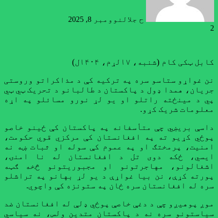
ح جلال
نوومبر 8, 2025
2
کابل ټکی کام (شنبه، ۱۷لړم، ۱۴۰۴ل)
نن غواړو ستاسو سره په ترکیه کې د مذاکراتو وروستی
جریان، همدا ډول د پاکستان د طالبانو د تحریک ټي ټي
پي د مینځته راتلو او یو لړ نورو مسائلو په اړه
معلومات شریک کړو.
داسې بریښي چې متأسفانه په پاکستان کې ځینو خاصو
پوځي کړیو ته په افغانستان کې مرکزي قوي حکومت،
امنیت، پرمختګ او په عموم کې سوله او ثبات ښه نه
ایسي، ځکه دوی تل د افغانستان له نا امنۍ،
اشغالونو، مهاجرتونو او مجبوریتونو څخه ګټه
پورته کړې، نن بیا غواړې د یو لړ بهانو په تراشلو
سره له افغانستان سره ځان په ستونزه کې واچوي.
موږ پوهیږو چې د دغې خاصې پوځي ډلې له افغانستان ضد
سیاستونو سره نه د پاکستان متدین ولس، نه سیاسي