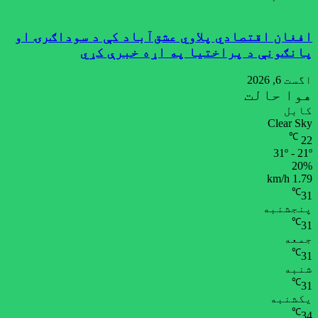
افغان اقتصادي پلاوي عشق‌آباد کې د سوداګرۍ او
پانګونې د پراختیا په اړه خبرې کړي
اگست 6, 2026
هوا حالت
کابل
Clear Sky
℃
22
31º - 21º
20%
1.79 km/h
℃
31
پنجشنبه
℃
31
جمعه
℃
31
شنبه
℃
31
یکشنبه
℃
34