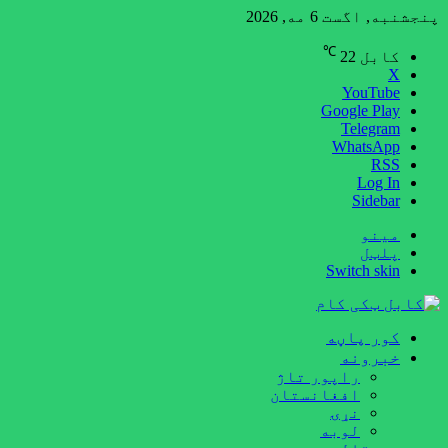
پنجشنبه, اگست 6 مه, 2026
℃
کابل
22
X
YouTube
Google Play
Telegram
WhatsApp
RSS
Log In
Sidebar
مینو
پلټل
Switch skin
کور پاڼه
خبرونه
راپور تاژ
افغانستان
نړۍ
لوبه