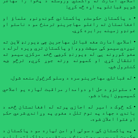
اسلامي امارت له واکمني وروسته د پخوا را مهاجر
شویو قبائلو په اړه څه کړي:
• د پاکستان حکومت، پاکستاني ګوندونو، علماؤ او
افغانستان ته راغلو مهاجرینو ترمنځ مو د ناستو او
غونډو زمینه برابره کړې.
• اسلامي امارت هغه قبائل مهاجرین چې ډیورنډ لاین ته
نیږدې سیمو کې میشت وو، او پاکستان ترې ویره لرله د
هغو کورونه یې له ډيورنډ کرښې څخه مرکزي سیمو ته
انتقال کړي او کمپونه ورته جوړ کړي، ترڅو ښه
کنترول شي.
• له قبائلي مهاجرینو سره د وسلو ګرځول منعه شول.
• د ستونزو د حل او دوامدار مراقبت لپاره یو اصلاحي
کمیسیون ایجاد شو.
• که څوک د امیر له اجازې پرته له افغانستان څخه د
باندې د جهاد په نوم تلل د هغوی په وړاندې شرعي حکم
او فتوا اعلان شوه.
• په پاکستان کې د سولې او امن لپاره مو د پاکستان د
حکومت او ټي ټي پي ترمنځ د مستقیمو مذاکراتو لپاره