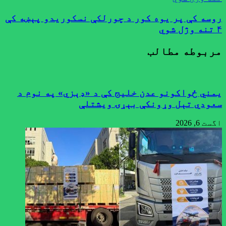
روسه کې پر يوه کور د چورلکې نسکوريدو پېښه کې
۴ تنه وژل شوي
مربوطه مطالب
یمني ځواکونو عدن خلیج کې د «ډېزي» په نوم د
سعودي تېل وړونکې بېړۍ ویشتلې
اگست 6, 2026