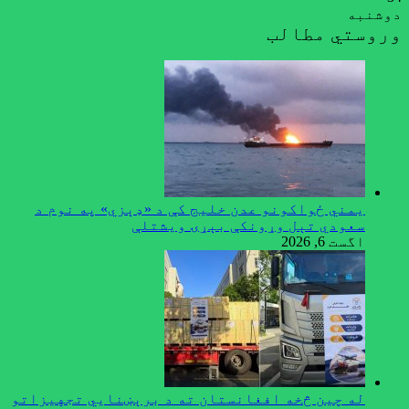
دوشنبه
وروستي مطالب
یمني ځواکونو عدن خلیج کې د «ډېزي» په نوم د
سعودي تېل وړونکې بېړۍ ویشتلې
اگست 6, 2026
له چین څخه افغانستان ته د برېښنايي تجهیزاتو