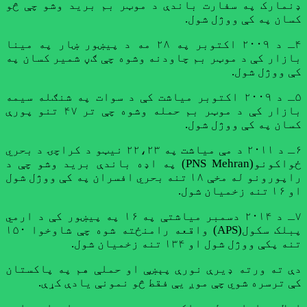
ډنمارک په سفارت باندې د موټر بم برید وشو چې څو
کسان په کې ووژل شول.
۴ـ د ۲۰۰۹ اکتوبر په ۲۸ مه د پیښور ښار په مینا
بازار کې د موټر بم چاودنه وشوه چې ګڼ شمیر کسان په
کې ووژل شول.
۵ـ د ۲۰۰۹ اکتوبر میاشت کې د سوات په شنګله سیمه
بازار کې د موټر بم حمله وشوه چې تر ۴۷ تنو پورې
کسان په کې ووژل شول.
۶ـ د ۲۰۱۱ د مې میاشت په ۲۲،۲۳ نیټو د کراچۍ د بحري
ځواکونو(PNS Mehran) په اډه باندې برید وشو چې د
راپورونو له مخې ۱۸ تنه بحري افسران په کې ووژل شول
او ۱۶ تنه زخمیان شول.
۷ـ د ۲۰۱۴ دسمبر میاشتې په ۱۶ په پیښور کې د ارمي
پبلک سکول(APS) واقعه رامنځته شوه چې شاوخوا ۱۵۰
تنه پکې ووژل شول او ۱۳۴ تنه زخمیان شول.
دې ته ورته ډيرې نورې پېښې او حملې هم په پاکستان
کې ترسره شوي چې موږ یې فقط څو نمونې یادې کړې.