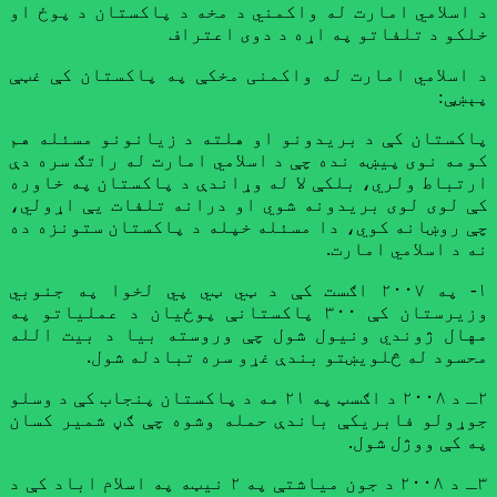
د اسلامي امارت له واکمني د مخه د پاکستان د پوځ او
خلکو د تلفاتو په اړه د دوی اعتراف
د اسلامي امارت له واکمنی مخکې په پاکستان کې غټې
پېښې:
پاکستان کې د بریدونو او هلته د زیانونو مسئله هم
کومه نوی پيښه نده چې د اسلامي امارت له راتګ سره دې
ارتباط ولري، بلکې لا له وړاندې د پاکستان په خاوره
کې لوی لوی بریدونه شوي او درانه تلفات یې اړولي،
چې روښانه کوي، دا مسئله خپله د پاکستان ستونزه ده
نه د اسلامي امارت.
۱- په ۲۰۰۷ اګست کې د ټي ټي پي لخوا په جنوبي
وزیرستان کې ۳۰۰ پاکستانې پوځيان د عملیاتو په
مهال ژوندي ونیول شول چې وروسته بیا د بیت الله
محسود له څلویښتو بندې غړو سره تبادله شول.
۲ـ د ۲۰۰۸ د اګسټ په ۲۱ مه د پاکستان پنجاب کې د وسلو
جوړولو فابریکې باندې حمله وشوه چې ګڼ شمیر کسان
په کې ووژل شول.
۳ـ د ۲۰۰۸ د جون میاشتې په ۲ نیټه په اسلام اباد کې د