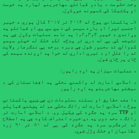
وخت حکومت د یادو قبائلي مهاجرینو لپاره په خوست
او پکتیکا کې کمپونه جوړکړل.
۷ـ پاکستاني پوځ له ۲۰۱۴ تر ۲۰۱۷ کال پورې د خیبر
اجنسۍ تیرا او باړه سیمو کې د ټي ټي پي او قبائلو په
وړاندې د خیبر ۱،۲،۳،۴ په نامه عملیات وکړل چې په
نتیجه کې یې له درې تر پنځه لکه خلک له خپلو سیمو
کډوالي ته مجبور شول چې ډېره برخه یې ننګرهار ولایت
ته را غلل او د تېرې ادارې له خوا په اړونده سیمه کې
ځای پر ځاي شول.
د عملیات میزان په اړه راپور:
د اسلامي امارت له واکمني مخکې په افغانستان کې د
میشتو مهاجرینو په اړه راپور
دا هغه حقایق او مستند معلومات دي چې ښيي پاکستاني
پوځ د اسلامي امارت له راتګ مخکې هم له پښتني قبایلو
او TTP سره په جګړه کې ښکیل وو. د اسلامي امارت تر
راتګ د مخه دوی په دې خبره اعتراف کاوه چې په اصطلاح
له ترهګرۍ سره په جګړه کې یې له ۸۰ تر ۹۰ زره
نظامیان او خلک وژل شوي.