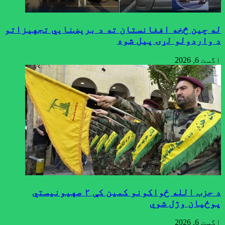
له چین څخه افغانستان ته د برېښنايي تجهیزاتو
د واردولو لړۍ پیل شوه
اگست 6, 2026
د حزب الله ځواکونو کمین کې ۲ صهیونیستي
پوځیان وژل شوي
اگست 6, 2026