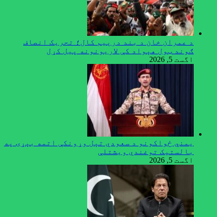
د عمران خان د بند درېیم کال؛ تحریک انصاف
ګوند ټول هېواد کې لاریونونه پیل کړل
اگست 5, 2026
یمني ځواکونو د سعودي تېل وړونکې اتمه بېړۍ په
بالستیک توغندي ویشتلې
اگست 5, 2026