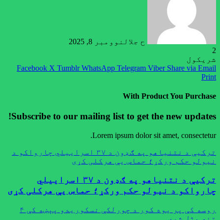
ح جلال
نوومبر 8, 2025
2
شریکول
Facebook
X
Tumblr
WhatsApp
Telegram
Viber
Share via Email
Print
With Product You Purchase
Subscribe to our mailing list to get the new updates!
Lorem ipsum dolor sit amet, consectetur.
ترکیې د نتنیاهو په ګډون د ۳۷ اسراییلي چارواکو د
نیولو حکم ورکړ؛ حماس یې هرکلی کړی
ترکیې د نتنیاهو په ګډون د ۳۷ اسراییلي
چارواکو د نیولو حکم ورکړ؛ حماس یې هرکلی کړی
روسه کې پر يوه کور د چورلکې نسکوريدو پېښه کې ۴
تنه وژل شوي