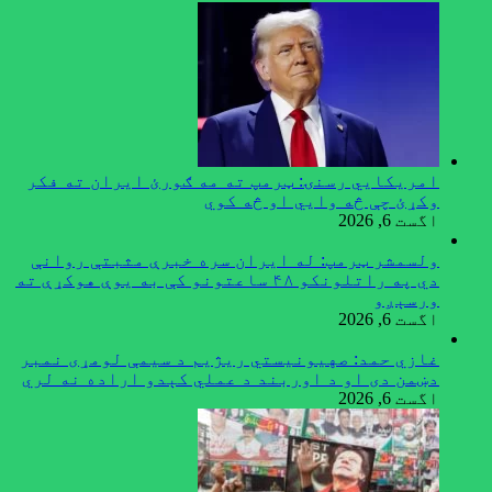
امریکایي رسنۍ: ټرمپ ته مه ګورئ ایران ته فکر
وکړئ چې څه وایي او څه کوي
اگست 6, 2026
ولسمشر ټرمپ: له ایران سره خبرې مثبتې روانې
دي په راتلونکو ۴۸ ساعتونو کې به یوې هوکړې ته
ورسېږو
اگست 6, 2026
غازي حمد: صهیونیستي ریژیم د سیمې لومړی نمبر
دښمن دی او د اوربند د عملي کېدو اراده نه لري
اگست 6, 2026