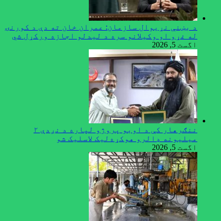
د بښنې نړیوال سازمان: عمران خان ته دې د کورنۍ
له غړو او وکیلانو سره د لیدلو اجازه ورکړل شي
اگست 5, 2026
ننګرهار کې د اوبو پروژو لپاره د نږدې ۲
میلیونه ډالرو هوکړه‌لیک لاسلیک شو
اگست 5, 2026