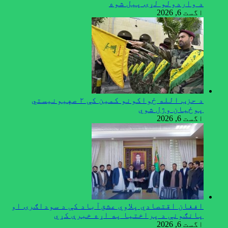
د واردولو لړۍ پیل شوه
اگست 6, 2026
د حزب الله ځواکونو کمین کې ۲ صهیونیستي
پوځیان وژل شوي
اگست 6, 2026
افغان اقتصادي پلاوي عشق‌آباد کې د سوداګرۍ او
پانګونې د پراختیا په اړه خبرې کړي
اگست 6, 2026