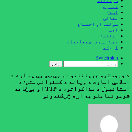
سرمقاله
تبصرې
اسلام
مقالې
ټولنه او اجتماع
ادب
روغتيا
په زړه پورې معلومات
اړيکه
Switch skin
پلټل
د وروستیو جریاناتو او ټي ټي پي په اړه د
اسلامي امارت د وياند د کنفرانس متن/ د
استانبول د مذاکراتو، د TTP او بې‌ځايه
شويو قبایلو په اړه څرګندونې