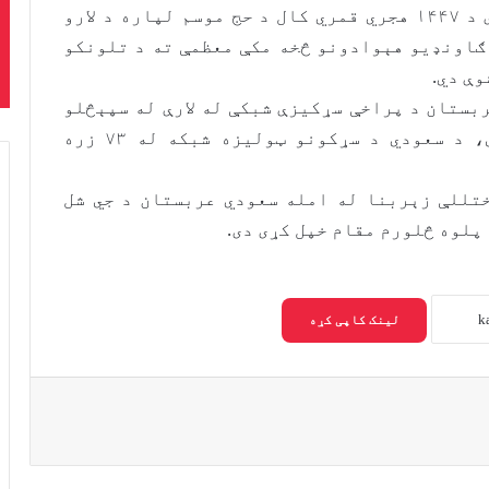
د سعودي عربستان د سړکونو عمومي ادارې د ۱۴۴۷ هجري قمري کال د حج موسم لپاره د لارو
 ګاونډیو هېوادونو څخه مکې معظمې ته د تلونکو
ې دي.
ربستان د پراخې سړکيزې شبکې له لارې له سپېڅلو
مشاعرو سره نښلول شوې دي. راپور وايي، د سعودي د سړکونو ټولیزه شبکه له ۷۳ زره
تللې زېربنا له امله سعودي عربستان د جي شل
پلوه څلورم مقام خپل کړی دی.
لینک کاپی کړه