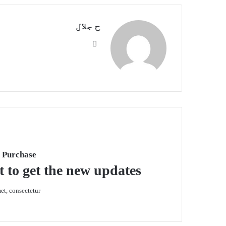
ح جلال
We
bsit
e
 Purchase
t to get the new updates!
t, consectetur.