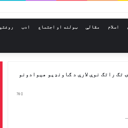
اسلام
مقالې
ټولنه او اجتماع
ادب
روغتي
 تګ راتګ نوې لارې د ګاونډیو هېوادونو
70