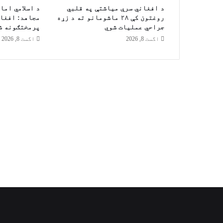
ن
د افغاني سرې میاشتې په قلبي
د اسلامي اما
د
روغتون کې ۲۸ ماشومانو ته د زړه
مجاهد: افغان
جراحي عملیات شوي
پرمختګونه ش
ا
ن
اگست 8, 2026
اگست 8, 2026
ع
ز
ا
ل
د
ی
ن
ا
ل
ح
د
ا
د
د
ش
ه
ا