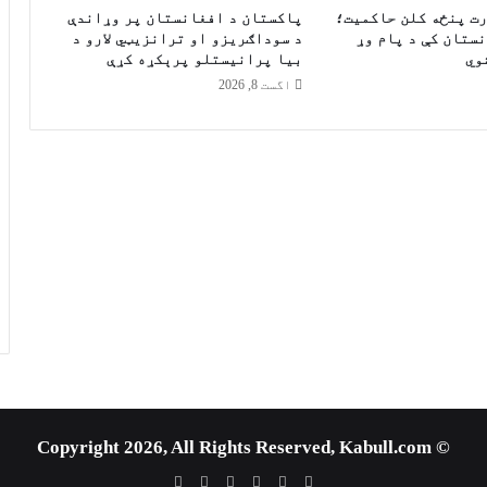
ا
رت پنځه کلن حاکمیت؛
پاکستان د افغانستان پر وړاندې
ر
ستان کې د پام وړ
د سوداګریزو او ترانزیټي لارو د
وي
بیا پرانیستلو پرېکړه کړې
ه
د
اگست 8, 2026
ا
و
ب
و
ل
ا
ن
د
ې
د
ن
ړ
ۍ
ل
و
© Copyright 2026, All Rights Reserved, Kabull.com
م
ړ
WhatsApp
RSS
Telegram
Google
YouTube
X