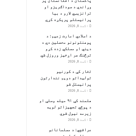
پاکستان د افغانستان پر
وړاندې د سوداګریزو او
ترانزیټي لارو د بیا
پرانیستلو پرېکړه کړې
اگست 8, 2026
د اسلامي امارت زعيم: د
پوهنتونونو محصلین دې د
دیني او مسلکي زده کړو
ترڅنګ هر اړخیز وروزل شي
اگست 8, 2026
تخار کې د کورنیو
تولیداتو دویم نندارتون
پرانیستل شو
اگست 8, 2026
هلمند کې ۹۱ میله وسلې او
د پوځي تجهیزاتو لویه
زېرمه نیول شوې
اگست 8, 2026
عراقچي: د مسلمانانو