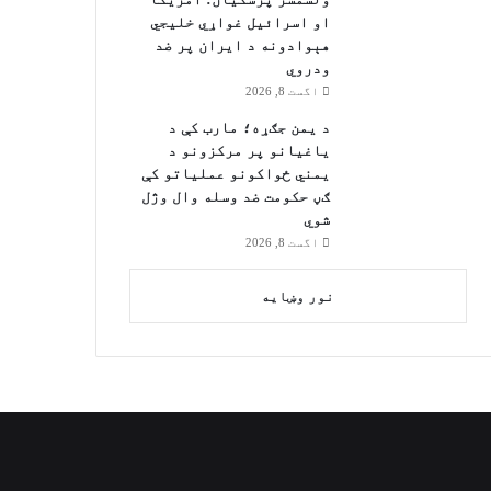
او اسرائیل غواړي خلیجي
هېوادونه د ایران پر ضد
ودروي
اگست 8, 2026
د یمن جګړه؛ مارب کې د
یاغیانو پر مرکزونو د
یمني ځواکونو عملیاتو کې
ګڼ حکومت ضد وسله وال وژل
شوي
اگست 8, 2026
نور وښایه