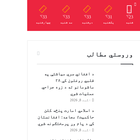
33
33
33
31
23
℃
℃
℃
℃
℃
شنبه
یکشنبه
دوشنبه
سه شنبه
چهارشنبه
وروستي مطالب
د افغاني سرې میاشتې په
قلبي روغتون کې ۲۸
ماشومانو ته د زړه جراحي
عملیات شوي
اگست 8, 2026
د اسلامي امارت پنځه کلن
حاکمیت؛ مجاهد: افغانستان
کې د پام وړ پرمختګونه شوي
اگست 8, 2026