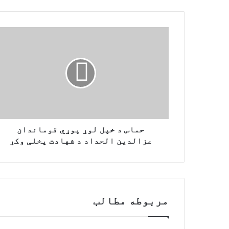
ح
م
ا
س
د
خ
پ
ل
ل
و
حماس د خپل لوړ پوړي قوماندان
ړ
عزالدین الحداد د شهادت پخلی وکړ
پ
و
ړ
ي
ق
مربوطه مطالب
و
م
ا