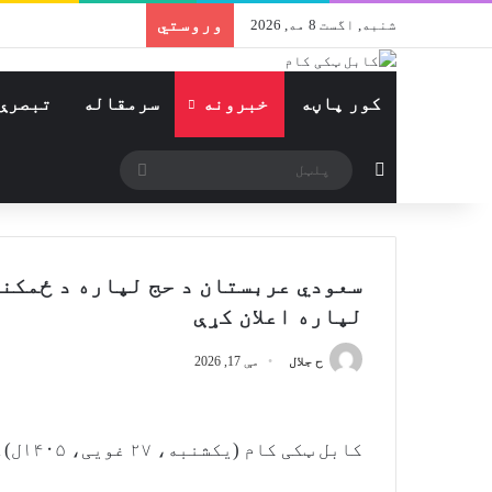
وروستي
شنبه, اگست 8 مه, 2026
کور پاڼه
خبرونه
سرمقاله
تبصرې
Switch skin
پلټل
سعودي عربستان د حج لپاره د ځمکنۍ
لپاره اعلان کړې
ح جلال
مې 17, 2026
کابل ټکی کام (یکشنبه، ۲۷ غویی، ۱۴۰۵ل) ـ