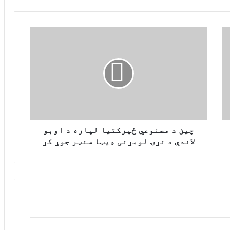
چ
ی
ن
د
م
ص
ن
و
ع
ي
چین د مصنوعي ځیرکتیا لپاره د اوبو
ځ
لاندې د نړۍ لومړنی ډیټا سنټر جوړ کړ
ی
ر
ک
ت
ی
ا
ل
پ