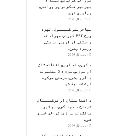
یووالی کولی شي سیمه د
بهرنیو ننګونو پر وړاندې
پیاوړې کړي
اگست 8, 2026
مهاجرينو کمېسیون: تېره
ورځ ۴۴۲ کورنۍ هېواد ته
راستنې او اړينې مرستې
ورسره وشوې
اگست 8, 2026
د کویټ له لوري افغانستان
او سوریې سره د ۵ میلیونه
ډالرو بشري مرستې هوکړه
ليک لاسليک شو
اگست 8, 2026
د افغانستان او ترکمنستان
ترمنځ د سوداګرۍ او ګډو
پانګونو پر زیاتوالي خبرې
شوي
اگست 8, 2026
ولسمشر پزشکیان: امریکا