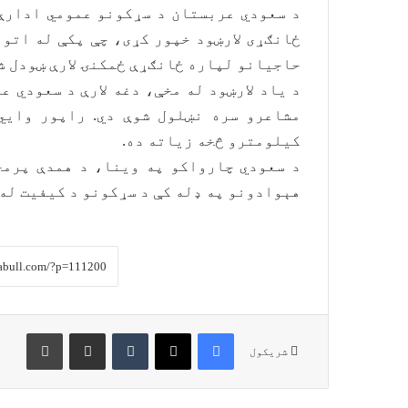
ځانګړی لارښود خپور کړی، چې پکې له اتو
حاجیانو لپاره ځانګړې ځمکنۍ لارې ښودل شو
د یاد لارښود له مخې، دغه لارې د سعودي ع
کیلومترو څخه زیاته ده.
د سعودي چارواکو په وینا، د همدې پرمخ
هېوادونو په ډله کې د سړکونو د کیفیت له 
Print
Share via Email
Tumblr
X
Facebook
شریکول