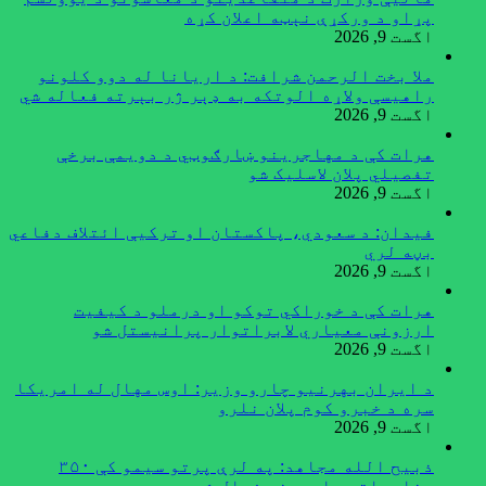
پړاو د ورکړې نېټه اعلان کړه
اگست 9, 2026
ملا بخت الرحمن شرافت: د اریانا له دوو کلونو
راهیسې ولاړه الوتکه به ډېر ژر بېرته فعاله شي
اگست 9, 2026
هرات کې د مهاجرینو ښارګوټي د دویمې برخې
تفصیلي پلان لاسليک شو
اگست 9, 2026
فیدان: د سعودي، پاکستان او ترکیې ائتلاف دفاعي
بڼه لري
اگست 9, 2026
هرات کې د خوراکي توکو او درملو د کیفیت
ارزونې معیاري لابراتوار پرانیستل شو
اگست 9, 2026
د ایران بهرنیو چارو وزیر: اوس مهال له امریکا
سره د خبرو کوم پلان نلرو
اگست 9, 2026
ذبیح الله مجاهد: په لرې پرتو سیمو کې ۳۵۰
مخابراتي سایټونه فعال شوي