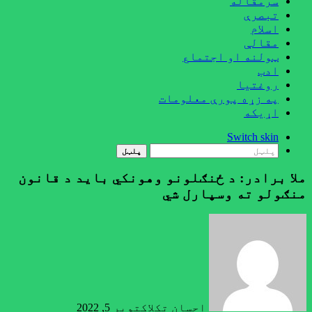
سرمقاله
تبصرې
اسلام
مقالې
ټولنه او اجتماع
ادب
روغتيا
په زړه پورې معلومات
اړيکه
Switch skin
پلټل
ملا برادر: د ځنګلونو وهونکي باید د قانون
منګولو ته وسپارل شي
احسان تکل
اکتوبر 5, 2022