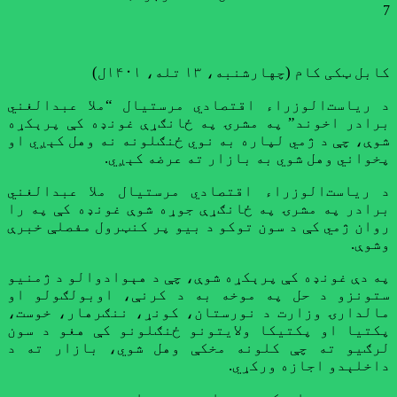
7
کابل ټکی کام (چهارشنبه، ۱۳ تله، ۱۴۰۱ل)
د ریاست‌الوزراء اقتصادي مرستیال “ملا عبدالغني
برادر اخوند” په مشرۍ په ځانګړې غونډه کې پرېکړه
شوې، چې د ژمي لپاره به نوي ځنګلونه نه وهل کېږي او
پخواني وهل شوي به بازار ته عرضه کېږي.
د ریاست‌الوزراء اقتصادي مرستیال ملا عبدالغني
برادر په مشرۍ په ځانګړې جوړه شوې غونډه کې په را
روان ژمي کې د سون توکو د بیو پر کنټرول مفصلې خبرې
وشوې.
په دې غونډه کې پرېکړه شوې، چې د هېوادوالو د ژمنیو
ستونزو د حل په موخه به د کرنې، اوبولګولو او
مالدارۍ وزارت د نورستان، کونړ، ننګرهار، خوست،
پکتیا او پکتیکا ولایتونو ځنګلونو کې هغو د سون
لرګیو ته چې کلونه مخکې وهل شوي، بازار ته د
داخلېدو اجازه ورکړي.