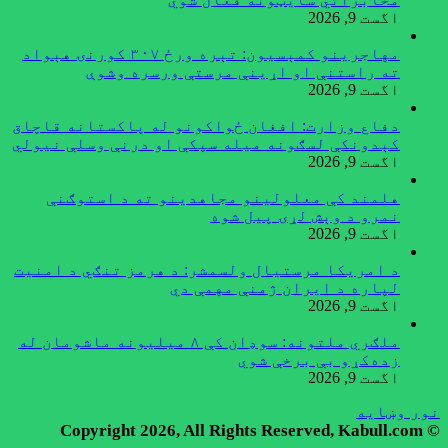
اگست 9, 2026
مهاجرينو کمېسیون: تېره ورځ ۳۰۷ کورنۍ هېواد
ته راستنې او اړينې مرستې ورسره وشوې
اگست 9, 2026
دفاع وزارت: افغان ځواکونو له پاکستانه قاچاق
کېدونکې لسګونه میله سپکې او درنې وسلې نیولي
اگست 9, 2026
هلمند کې معلولینو مجاهدینو ته د استوګنې
نمرو د وېش لړۍ پیل شوه
اگست 9, 2026
د امریکا مرستیال ولسمشر: د هرمز تنګي د امنیت
لپاره د ایران ژمنې مهمې دي
اگست 9, 2026
ملګري ملتونه: سوډان کې ۸ میلیونه ماشومان له
زده‌کړو بې‌ برخې شوي
اگست 9, 2026
نور وښایه
© Copyright 2026, All Rights Reserved, Kabull.com