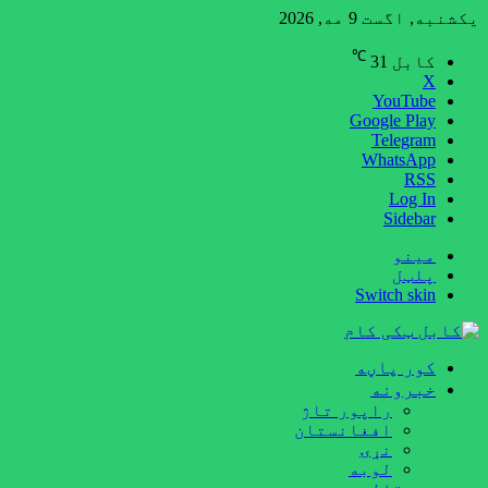
یکشنبه, اگست 9 مه, 2026
℃
کابل
31
X
YouTube
Google Play
Telegram
WhatsApp
RSS
Log In
Sidebar
مینو
پلټل
Switch skin
کور پاڼه
خبرونه
راپور تاژ
افغانستان
نړۍ
لوبه