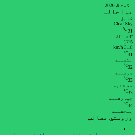
اگست 9, 2026
هوا حالت
کابل
Clear Sky
℃
31
31º - 23º
17%
3.18 km/h
℃
31
یکشنبه
℃
32
دوشنبه
℃
33
سه شنبه
℃
33
چهارشنبه
℃
34
پنجشنبه
وروستي مطالب
مالیې وزارت د متقاعدینو د معاشونو د یوولسم