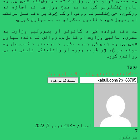
په همدې تړاو کرنې وزارت ته سپارښتنه شوې چې په
یادو ځنګلونو کې به په هېڅ ډول چا ته اجازه نه
ورکوي، چې ځنګلونه ووهي او که څوک پر دغه عمل مرتکب
او ونیول شي، د قانون منګولو ته به سپارل کېږي.
په دغه غونډه کې د کانونو او پټرولیم وزارت په
مشرۍ، مالیې وزارت او کابل ښاروالۍ ته دنده سپارل
شوې چې په ژمي کې ډبرو سکرو د نرخونو د کنټرول په
موخه هر څه ژر طرحه جوړه او راتلونکې ناستې ته یې
وړاندې کړي.
Tags
ځنګلونه
قانوني چلند
ملا برادر
وهل
لینک کاپی کړه
احسان تکل
اکتوبر 5, 2022
7
شریکول