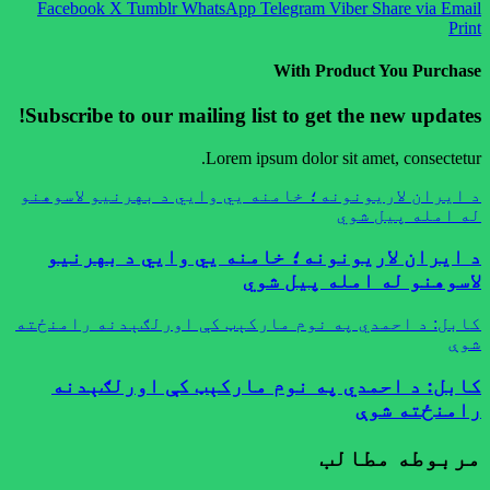
Facebook
X
Tumblr
WhatsApp
Telegram
Viber
Share via Email
Print
With Product You Purchase
Subscribe to our mailing list to get the new updates!
Lorem ipsum dolor sit amet, consectetur.
د ایران لاریونونه؛ خامنه یي وایي د بهرنیو لاسوهنو
له امله پیل شوي
د ایران لاریونونه؛ خامنه یي وایي د بهرنیو
لاسوهنو له امله پیل شوي
کابل: د احمدي په نوم مارکېټ کې اورلګېدنه رامنځته
شوې
کابل: د احمدي په نوم مارکېټ کې اورلګېدنه
رامنځته شوې
مربوطه مطالب