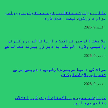
مالیې وزارت د متقاعدینو د معاشونو د یوولسم
پړاو د ورکړې نېټه اعلان کړه
اگست 9, 2026
ملا بخت الرحمن شرافت: د اریانا له دوو کلونو
راهیسې ولاړه الوتکه به ډېر ژر بېرته فعاله شي
اگست 9, 2026
هرات کې د مهاجرینو ښارګوټي د دویمې برخې
تفصیلي پلان لاسليک شو
اگست 9, 2026
فیدان: د سعودي، پاکستان او ترکیې ائتلاف
دفاعي بڼه لري