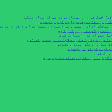
ډول ځپل شوې او پټنځایونه یې له منځه تللي
 پيچلو اداري بهیرونو د فساد زمینه برابره کړې، باید
ړاندې جګړه کې بریالی شوی
دي تېل وړونکې بېړۍ ویشتلې
 واردولو لړۍ پیل شوه
نګونې د پراختیا په اړه خبرې کړي