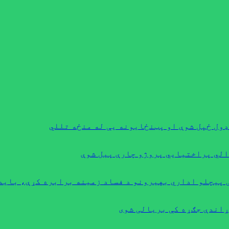
ډول ځپل شوې او پټنځایونه یې له منځه تللي
 پيچلو اداري بهیرونو د فساد زمینه برابره کړې، باید
ړاندې جګړه کې بریالی شوی