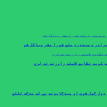
د سټنډرډ ملي شورا مشر وټاکل شو
رادر د سټنډرډ ملي شورا مشر وټاکل شو
 نظامي لاسته راوړنه نه لري
 کومه نظامي لاسته راوړنه نه لري
ډول ځپل شوې او پټنځایونه یې له منځه تللي