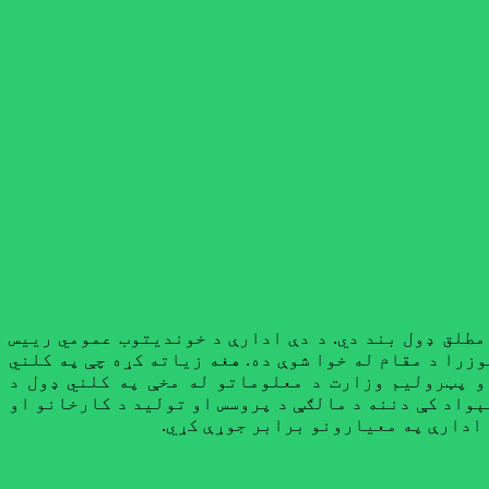
مطلق ډول بند دي. د دې ادارې د خوندیتوب عمومي رییس
زرا د مقام له خوا شوې ده. هغه زیاته کړه چې په کلني
تي مالګه ده حال دا چې د کانونو او پټرولیم وزارت د معلوماتو له مخې په کلني ډول د
غوښتل چې په هېواد کې دننه د مالګې د پروسس او تولید د کارخانو او
 ادارې په معیارونو برابر جوړې کړي.