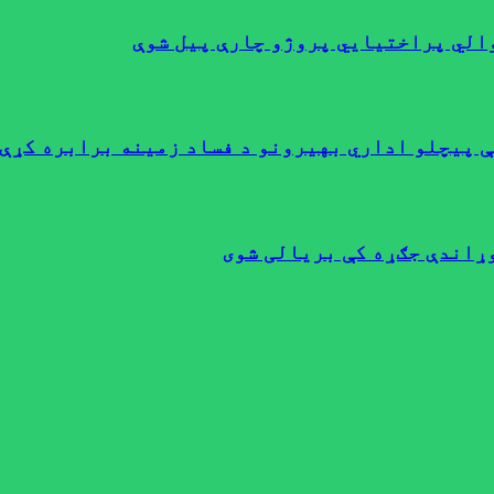
ې پيچلو اداري بهیرونو د فساد زمینه برابره کړې،
وړاندې جګړه کې بریالی شوی