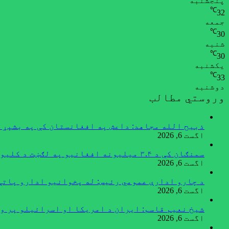
پنجشنبه
℃
32
جمعه
℃
30
شنبه
℃
30
یکشنبه
℃
33
دوشنبه
وروستي مطالب
ذبیح الله مجاهد: داعش په افغانستان کې په بشپړ 
اگست 6, 2026
سمنګان کې د ۳.۴ میلیونه افغانیو په لګښت د کلیوالي پراختیايي پروژو چارې پیل شوې
اگست 6, 2026
د چارو ادارې عمومي رئیس: له پخوانیو ادارو پاتې
اگست 6, 2026
شیخ نعیم قاسم: ایران د امریکا او اسرائیلو پر و
اگست 6, 2026