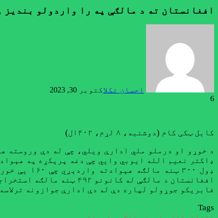
افغانستان ته د مالګې په را واردولو بندیز 
احسان تکل
اکتوبر 30, 2023
6
کابل ټکی کام (دوشنبه، ۸ لړم، ۱۴۰۲ل)
د خوړو او درملو ملي ادارې ویلي، چې له دې وروسته هې
ډاکتر نعیم الله ایوبي وایي چې دغه پرېکړه په هېواد ک
افغانستان د مالګې له کا
فابریکو جوړولو لپاره دې له دې ادارې جوازونه ترلاسه 
Tags
افغانستان
بندیز
مالګه
واردات