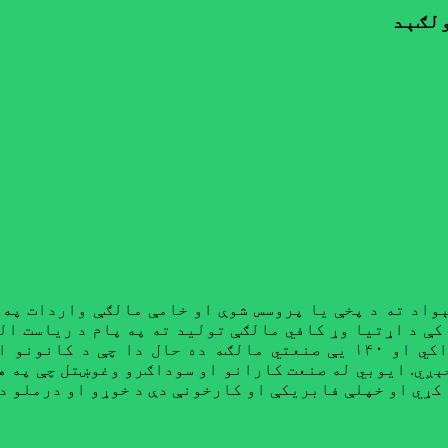
ولګېد
واد ته د پخې یا پروسس شوې او خامې مالګې واردات په 
ې د اړتیا وړ کافي مالګې تولید ته په پام د ریاست الو
ډول ۳۰۰ ټنه مالګه هېوادته واردېږي چې ۱۶۰ یې خوراکي او ۱۴۰ یې صنع
نونو ۴۹۲ ټنه مالګه استخراجېږي. ایوبي له صنعت کارانو او سوداګرو و
کړي او خپلې فابریکې او کارخونې دې د خوړو او درملو د