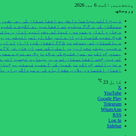
پنجشنبه, اگست 6 مه, 2026
وروستي
ذبیح الله مجاهد: داعش په افغانستان کې په بشپړ 
سمنګان کې د ۳.۴ میلیونه افغانیو په لګښت د کلیوالي پراختیايي پروژو چارې پیل شوې
د چارو ادارې عمومي رئیس: له پخوانیو ادارو پاتې
شیخ نعیم قاسم: ایران د امریکا او اسرائیلو پر و
د پاکستان له بندخونو ۳۲۵ افغان کډوال ازاد او خپل هېواد ته راستانه شوي
د خیبر پښتونخوا وزیر اعلی: که عمران خان تر ۲۷ سپتمبر خوشې نه شي اسلام‌آباد به کلابند کړو
یمني ځواکونو عدن خلیج کې د «ډېزي» په نوم د سعو
له چین څخه افغانستان ته د برېښنايي تجهیزاتو د
د حزب الله ځواکونو کمین کې ۲ صهیونیستي پوځیان وژل شوي
افغان اقتصادي پلاوي عشق‌آباد کې د سوداګرۍ او پا
℃
کابل
23
X
YouTube
Google Play
Telegram
WhatsApp
RSS
Log In
Sidebar