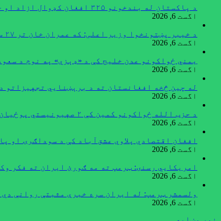
د پاکستان له بندخونو ۳۲۵ افغان کډوال ازاد او خپل هېواد ته راستانه شوي
اگست 6, 2026
د خیبر پښتونخوا وزیر اعلی: که عمران خان تر ۲۷ سپتمبر خوشې نه شي اسلام‌آباد به کلابند کړو
اگست 6, 2026
یمني ځواکونو عدن خلیج کې د «ډېزي» په نوم د سعو
اگست 6, 2026
له چین څخه افغانستان ته د برېښنايي تجهیزاتو د
اگست 6, 2026
د حزب الله ځواکونو کمین کې ۲ صهیونیستي پوځیان وژل شوي
اگست 6, 2026
افغان اقتصادي پلاوي عشق‌آباد کې د سوداګرۍ او پا
اگست 6, 2026
امریکایي رسنۍ: ټرمپ ته مه ګورئ ایران ته فکر وکړ
اگست 6, 2026
ولسمشر ټرمپ: له ایران سره خبرې مثبتې روانې دي په راتلونکو ۴۸ ساعتونو کې به 
اگست 6, 2026
نور وښایه