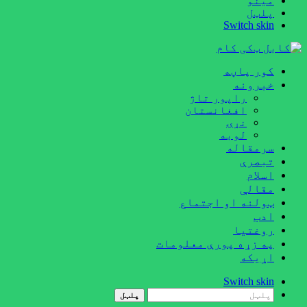
مینو
پلټل
Switch skin
کور پاڼه
خبرونه
راپور تاژ
افغانستان
نړۍ
لوبه
سرمقاله
تبصرې
اسلام
مقالې
ټولنه او اجتماع
ادب
روغتيا
په زړه پورې معلومات
اړيکه
Switch skin
پلټل