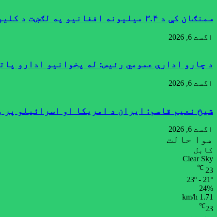
سمنګان کې د ۳.۴ میلیونه افغانیو په لګښت د کلیوالي پراختیايي پروژو چارې پیل شوې
اگست 6, 2026
د چارو ادارې عمومي رئیس: له پخوانیو ادارو پات
اگست 6, 2026
شیخ نعیم قاسم: ایران د امریکا او اسرائیلو پر 
اگست 6, 2026
هوا حالت
کابل
Clear Sky
℃
23
23º - 21º
24%
1.71 km/h
℃
23