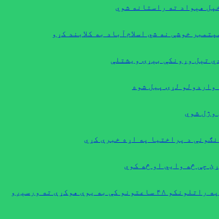
دي تېل وړونکې بېړۍ ویشتلې
 واردولو لړۍ پیل شوه
نګونې د پراختیا په اړه خبرې کړي
ئ چې څه وایي او څه کوي
یوې هوکړې ته ورسېږو