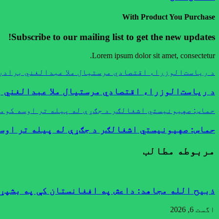
With Product You Purchase
Subscribe to our mailing list to get the new updates!
Lorem ipsum dolor sit amet, consectetur.
د ریاست‌الوزراء اقتصادي مرستیال ملا عبدالغني برادر 
د ریاست‌الوزراء اقتصادي مرستیال ملا عبدالغني ب
حماس: صهیونیستي اشغالګر د جګړې له پیله تر اوسه کومه
حماس: صهیونیستي اشغالګر د جګړې له پیله تر اوسه
مربوطه مطالب
ذبیح الله مجاهد: داعش په افغانستان کې په بشپړ 
اگست 6, 2026