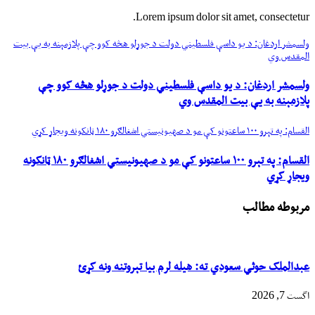
Lorem ipsum dolor sit amet, consectetur.
ولسمشر اردغان: د یو داسې فلسطیني دولت د جوړلو هڅه کوو چې پلازمېنه به یې بیت
المقدس وي
ولسمشر اردغان: د یو داسې فلسطیني دولت د جوړلو هڅه کوو چې
پلازمېنه به یې بیت المقدس وي
القسام: په تېرو ۱۰۰ ساعتونو کې مو د صهیونیستي اشغالګرو ۱۸۰ ټانکونه ویجاړ کړي
القسام: په تېرو ۱۰۰ ساعتونو کې مو د صهیونیستي اشغالګرو ۱۸۰ ټانکونه
ویجاړ کړي
مربوطه مطالب
عبدالملک حوثي سعودي ته: هیله لرم بیا تېروتنه ونه کړئ
اگست 7, 2026