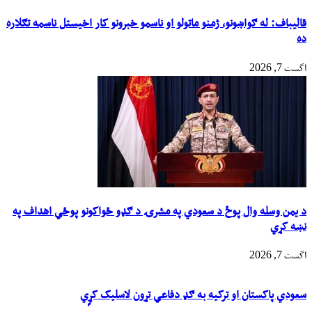
قالیباف: له ګواښونو، ژمنو ماتولو او ناسمو خبرونو کار اخیستل ناسمه تګلاره
ده
اگست 7, 2026
د یمن وسله وال پوځ د سعودي په مشرۍ د ګډو ځواکونو پوځي اهداف په
نښه کړي
اگست 7, 2026
سعودي پاکستان او ترکیه به ګډ دفاعي تړون لاسلیک کړٍي