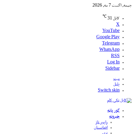
جمعه, اگست 7 مه, 2026
℃
کابل
31
X
YouTube
Google Play
Telegram
WhatsApp
RSS
Log In
Sidebar
مینو
پلټل
Switch skin
کور پاڼه
خبرونه
راپور تاژ
افغانستان
نړۍ