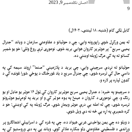
احسان تکل
دسمبر 9, 2023
9
کابل ټکی کام (شنبه، ۱۸ لیندۍ، ۱۴۰۲ل)
له یمن ورکړل شوي راپورونه وایي، چې د حوثیانو د مقاومتي سازمان د ویاند “جنرال
یحیی سریع” پر موټریز کاروان هوایي برید شوی. نوموړی ترې روغ وتلی؛ خو یو شمېر
کسانو ته په کې مرګ ژوبله اوښتې ده.
حوثیانو ته نږدې سرچینې وایي، چې برید د پلازمینې “صنعا” اړوند سیمه کې په
داسې حال کې ترسره شوی، چې جنرال سریع د یاد غورځنګ د پوځي شورا غونډه کې د
کډون لپاره پر لاره و.
د سرچینو په خبره: د جنرال یحیی سریع موټریز کاروان کې ټول ۱۶ موټر یو ماډل او یو
رنګ و، چې نوموړی د کاروان د مینځ په یوه موټر کې و او برید په لومړنیو موټرونو
ترسره شوی، چې له امله یې درې موټر ویجاړ شوي. مرګ ژوبله په کې اوښتې؛ خو د
کره شمېرې په اړه یې څه نه دي ویل شوي.
د ویلو ده چې یمن یواځینی عربي هیواد ده، چې په غزه کې د اسراییلي اشغالګرو پر
وړاندې د فلسطیني مقاومتي ډلو ښکاره ملاتړ کوي. ویاند یې په دې وروستیو کې په