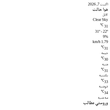
اگست 7, 2026
هوا حالت
کابل
Clear Sky
℃
31
31º - 22º
9%
1.79 km/h
℃
31
جمعه
℃
30
شنبه
℃
31
یکشنبه
℃
33
دوشنبه
℃
34
سه شنبه
وروستي مطالب