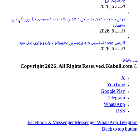
به کلابند کړو
اگست 6, 2026
یمني ځواکونو عدن خلیج کې د «ډېزي» په نوم د سعودي تېل وړونکې بېړۍ
ویشتلې
اگست 6, 2026
له چین څخه افغانستان ته د برېښنايي تجهیزاتو د واردولو لړۍ پیل شوه
اگست 6, 2026
نور وښایه
© Copyright 2026, All Rights Reserved, Kabull.com
X
YouTube
Google Play
Telegram
WhatsApp
RSS
Facebook
X
Messenger
Messenger
WhatsApp
Telegram
Back to top button