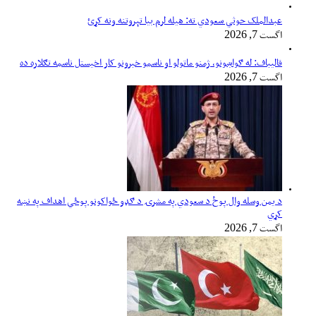
عبدالملک حوثي سعودي ته: هیله لرم بیا تېروتنه ونه کړئ
اگست 7, 2026
قالیباف: له ګواښونو، ژمنو ماتولو او ناسمو خبرونو کار اخیستل ناسمه تګلاره ده
اگست 7, 2026
د یمن وسله وال پوځ د سعودي په مشرۍ د ګډو ځواکونو پوځي اهداف په نښه
کړي
اگست 7, 2026