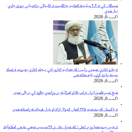
سمنګان کې د ۳.۴ میلیونه افغانیو په لګښت د کلیوالي پراختیايي پروژو چارې
پیل شوې
اگست 6, 2026
د چارو ادارې عمومي رئیس: له پخوانیو ادارو پاتې پيچلو اداري بهیرونو د فساد
زمینه برابره کړې، باید ساده شي
اگست 6, 2026
شیخ نعیم قاسم: ایران د امریکا او اسرائیلو پر وړاندې جګړه کې بریالی شوی
اگست 6, 2026
د پاکستان له بندخونو ۳۲۵ افغان کډوال ازاد او خپل هېواد ته راستانه شوي
اگست 6, 2026
د خیبر پښتونخوا وزیر اعلی: که عمران خان تر ۲۷ سپتمبر خوشې نه شي اسلام‌آباد