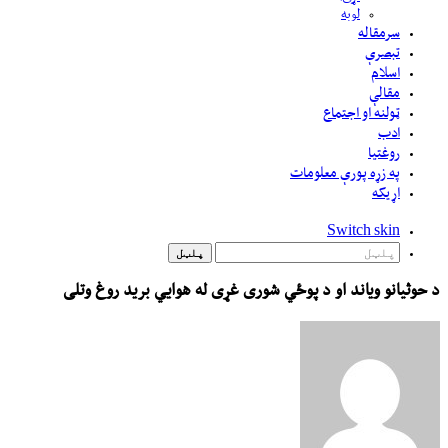
لوبه
سرمقاله
تبصرې
اسلام
مقالې
ټولنه او اجتماع
ادب
روغتيا
په زړه پورې معلومات
اړيکه
Switch skin
پلټل
د حوثیانو ویاند او د پوځي شوری غړی له هوایي برید روغ وتلی