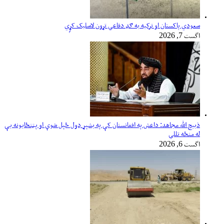
سعودي پاکستان او ترکیه به ګډ دفاعي تړون لاسلیک کړٍي
اگست 7, 2026
ذبیح الله مجاهد: داعش په افغانستان کې په بشپړ ډول ځپل شوې او پټنځایونه یې
له منځه تللي
اگست 6, 2026