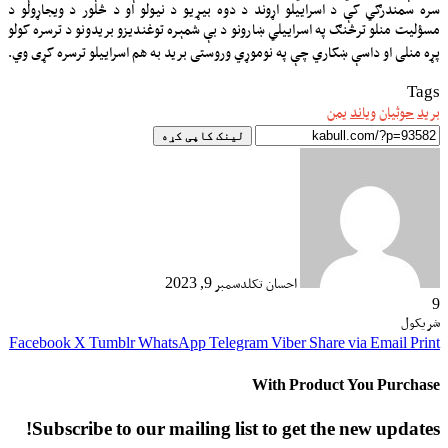
سره سمندرګي کې د اسراییلو اړوند د دوه بیړیو د نیولو او د څلور د ویجاړولو د
مسؤلیت منلو ترڅنګ په اسراییلي ښارونو د بې شمېره توغندیزو بریدونو د ترسره کولو
پړه منلی او داسې ښکاري چې په نوموړي وروستی برید به هم اسراییلو ترسره کړی وي.
Tags
برید
حوثیان
ویاند
یمن
لینک کاپی کړه
احسان تکل
دسمبر 9, 2023
9
شریکول
Facebook
X
Tumblr
WhatsApp
Telegram
Viber
Share via Email
Print
With Product You Purchase
Subscribe to our mailing list to get the new updates!