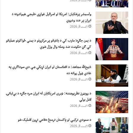
اگست 8, 2026
ولسمشر پزشکیان: امریکا او اسرائیل غواړي خلیجي هېوادونه د
ایران پر ضد ودروي
اگست 8, 2026
د یمن جګړه؛ مارب کې د یاغیانو پر مرکزونو د یمني ځواکونو عملیاتو
کې ګڼ حکومت ضد وسله وال وژل شوي
اگست 8, 2026
ذبیح‌الله مجاهد: د افغانستان او ایران اړیکې ښې دي سوداګري په
عادي ډول روانه ده
اگست 8, 2026
د رویټرز نظرپوښتنه: ډېری امریکایان له ایران سره جګړه د بې‌ثباتۍ
لامل بولي
اگست 8, 2026
د سعودي ترکیې او پاکستان ترمنځ دفاعي تړون لاسلیک شو
اگست 8, 2026