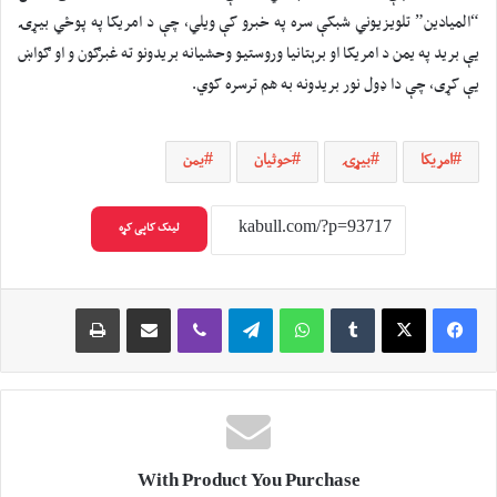
“المیادین” تلویزیوني شبکې سره په خبرو کې ویلي، چې د امریکا په پوځي بیړۍ
یې برید په یمن د امریکا او برېتانیا وروستیو وحشیانه بریدونو ته غبرګون و او ګواښ
یې کړی، چې دا ډول نور بریدونه به هم ترسره کوي.
امریکا
بیړۍ
حوثیان
یمن
لینک کاپی کړه
Print
Share via Email
Viber
Telegram
WhatsApp
Tumblr
X
Facebook
With Product You Purchase