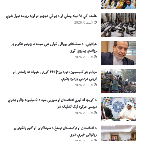
هلمند کې ۹۱ میله وسلې او د پوځي تجهیزاتو لویه زېرمه نیول شوې
اگست 8, 2026
عراقچي: د مسلمانانو یووالی کولی شي سیمه د بهرنیو ننګونو پر
وړاندې پیاوړې کړي
اگست 8, 2026
مهاجرينو کمېسیون: تېره ورځ ۴۴۲ کورنۍ هېواد ته راستنې او
اړينې مرستې ورسره وشوې
اگست 8, 2026
د کویټ له لوري افغانستان او سوریې سره د ۵ میلیونه ډالرو بشري
مرستې هوکړه ليک لاسليک شو
اگست 8, 2026
د افغانستان او ترکمنستان ترمنځ د سوداګرۍ او ګډو پانګونو پر
زیاتوالي خبرې شوي