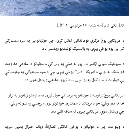
کابل ټکی کام (سه شنبه، ۲۶ مرغومي، ۱۴۰۲ل)
د امریکايي پوځ مرکزي قوماندانۍ اعلان کړی، چې حوثیانو یې په سره سمندرګي
کې یې یوه پوځي بیړۍ په بالستیک توغندیو ویشتلې ده.
د سپوتنیک خبري اژانس د راپور له مخې په یمن کې د حوثيانو د اسلامي مقاومت
غورځنګ له لوري د امریکا “لابن” پوځي بیړۍ چې د سره سمندرګي په جنوب کې
یې عملیات ترسره کول په یو بېړۍ ضد کروز توغندي ویشتل شوې ده.
امریکایي پوځ تر اوسه د حوثیانو په برید کې خپل لوري ته د اوښتو زیانونو په تړاو
څه نه دي ویلي؛ خو د برېتانیا د سمندري ځواکونو یوې سرچنیې رسنیو ته ویلي،
چې ویشتل شوې امریکایي بیړۍ له منځه تللې ده.
د ویلو ده، چې د حوثیانو د پوځي څانګې انصارالله ویاند جنرال یحیی سریع