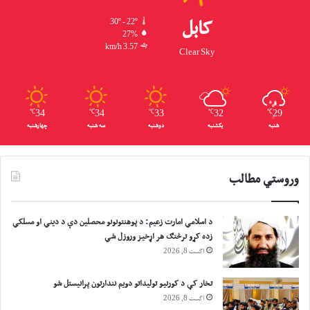
د
و
30º - 22º
کابل
ن
27%
3.57 km/h
ه
Clear Sky
ک
ړ
ي
℃
34
℃
34
℃
33
℃
32
℃
29
شنبه
یکشنبه
دوشنبه
سه شنبه
چهارشنبه
وروستي مطالب
د اسلامي امارت زعيم: د پوهنتونونو محصلین دې د دیني او مسلکي
زده کړو ترڅنګ هر اړخیز وروزل شي
اگست 8, 2026
تخار کې د کورنیو تولیداتو دویم نندارتون پرانیستل شو
اگست 8, 2026