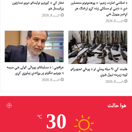
د اسلامي امارت زعيم: د پوهنتونونو محصلین
تخار کې د کورنیو تولیداتو دویم نندارتون
ا
ر
دې د دیني او مسلکي زده کړو ترڅنګ هر
پرانیستل شو
ډ
ا
اړخیز وروزل شي
اگست 8, 2026
و
ئ
اگست 8, 2026
د
ی
ب
ل
ا
ي
ل
ټ
س
ا
ت
ن
ی
ک
ک
و
عراقچي: د مسلمانانو یووالی کولی شي سیمه
هلمند کې ۹۱ میله وسلې او د پوځي تجهیزاتو
ت
ن
د بهرنیو ننګونو پر وړاندې پیاوړې کړي
لویه زېرمه نیول شوې
و
ه
اگست 8, 2026
اگست 8, 2026
غ
و
ن
ی
د
ج
ی
ا
هوا حالت
و
ړ
ب
ش
30
℃
ر
و
ی
ي