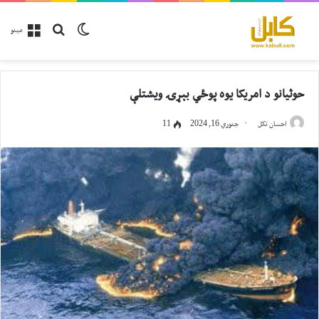
پلټل
Switch skin
مینو
حوثيانو د امریکا یوه پوځي بېړۍ ویشتلې
احسان تکل
جنوري 16, 2024
11