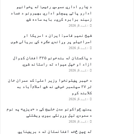
د چارو ادارې عمومي رئیس: له پخوانیو
ادارو پاتې پيچلو اداري بهیرونو د فساد
زمینه برابره کړې، باید ساده شي
اگست 6, 2026
شیخ نعیم قاسم: ایران د امریکا او
اسرائیلو پر وړاندې جګړه کې بریالی شوی
اگست 6, 2026
د پاکستان له بندخونو ۳۲۵ افغان کډوال
ازاد او خپل هېواد ته راستانه شوي
اگست 6, 2026
د خیبر پښتونخوا وزیر اعلی: که عمران خان
تر ۲۷ سپتمبر خوشې نه شي اسلام‌آباد به
کلابند کړو
اگست 6, 2026
یمني ځواکونو عدن خلیج کې د «ډېزي» په نوم
د سعودي تېل وړونکې بېړۍ ویشتلې
اگست 6, 2026
له چین څخه افغانستان ته د برېښنايي