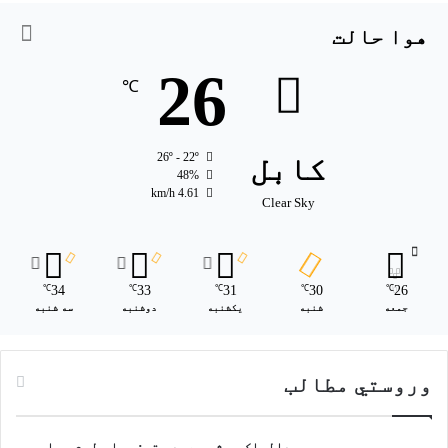
هوا حالت
26
℃
کابل
26º - 22º
48%
4.61 km/h
Clear Sky
34
33
31
30
26
℃
℃
℃
℃
℃
جمعه
شنبه
یکشنبه
دوشنبه
سه شنبه
وروستي مطالب
عبدالملک حوثي سعودي ته: هیله لرم بیا