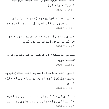
تېروتنه ونه کړئ
اگست 7, 2026
قالیباف: له ګواښونو، ژمنو ماتولو او
ناسمو خبرونو کار اخیستل ناسمه تګلاره ده
اگست 7, 2026
د یمن وسله وال پوځ د سعودي په مشرۍ د ګډو
ځواکونو پوځي اهداف په نښه کړي
اگست 7, 2026
سعودي پاکستان او ترکیه به ګډ دفاعي تړون
لاسلیک کړٍي
اگست 7, 2026
ذبیح الله مجاهد: داعش په افغانستان کې په
بشپړ ډول ځپل شوې او پټنځایونه یې له منځه
تللي
اگست 6, 2026
سمنګان کې د ۳.۴ میلیونه افغانیو په لګښت
د کلیوالي پراختیايي پروژو چارې پیل شوې
اگست 6, 2026