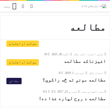
Switch skin
پلټل
مینو
مطالعه
ټولنه او اجتماع
مفتی احسان الله بلال
اگست 30, 2025
10
اغېزناکه مطالعه
ټولنه او اجتماع
احسان تکل
نوومبر 1, 2019
8
مطالعه مونږ ته څه راکوي؟
مقالې
عبد الهادي همت
جنوري 23, 2017
0
311
مطالعه د روح لپاره غذا ده!