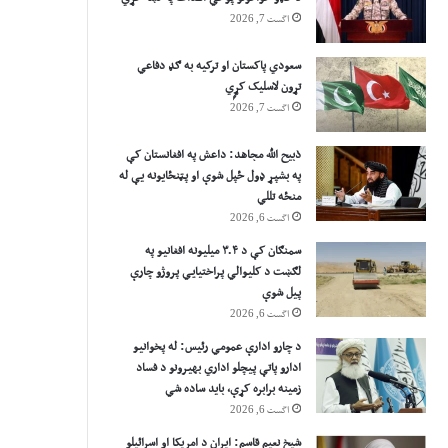
اگست 7, 2026
سعودي پاکستان او ترکیه به ګډ دفاعي
تړون لاسلیک کړٍي
اگست 7, 2026
ذبیح الله مجاهد: داعش په افغانستان کې
په بشپړ ډول ځپل شوې او پټنځایونه یې له
منځه تللي
اگست 6, 2026
سمنګان کې د ۳.۴ میلیونه افغانیو په
لګښت د کلیوالي پراختیايي پروژو چارې
پیل شوې
اگست 6, 2026
د چارو ادارې عمومي رئیس: له پخوانیو
ادارو پاتې پيچلو اداري بهیرونو د فساد
زمینه برابره کړې، باید ساده شي
اگست 6, 2026
شیخ نعیم قاسم: ایران د امریکا او اسرائیلو