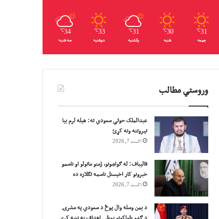
℃
34
℃
33
℃
31
℃
30
℃
31
جمعه
شنبه
یکشنبه
دوشنبه
سه شنبه
وروستي مطالب
عبدالملک حوثي سعودي ته: هیله لرم بیا
تېروتنه ونه کړئ
اگست 7, 2026
قالیباف: له ګواښونو، ژمنو ماتولو او ناسمو
خبرونو کار اخیستل ناسمه تګلاره ده
اگست 7, 2026
د یمن وسله وال پوځ د سعودي په مشرۍ
د ګډو ځواکونو پوځي اهداف په نښه کړي