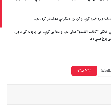
ې سخته ویره خپره کړې او ګڼ نور عسکر یې هم ټپیان کړي دي.
څانګې “کتائب القسام” منلی دی او ادعا یې کړې، چې چاودنه کې د وژل
ي پوځ منلې ده.
لینک کاپی کړه