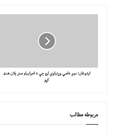
ا
ر
د
و
غ
ا
ن
:
م
و
اردوغان: موږ داسې وړتیاوې لرو چې د اسراییلو ستر پلان شنډ
ږ
کړو
د
ا
س
ې
و
مربوطه مطالب
ړ
ت
ی