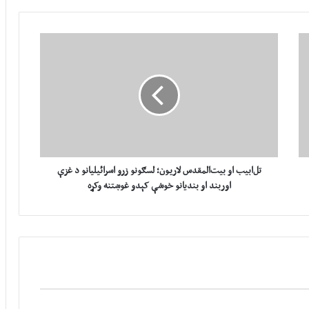
ت
ل‌
ا
ب
ی
ب
ا
و
ب
ی
تل‌ابیب او بیت‌المقدس لاريون؛ لسګونو زرو اسرائیلیانو د غزې
ت‌
اوربند او بندیانو خوشې کېدو غوښتنه وکړه
ا
ل
م
ق
د
س
ل
ا