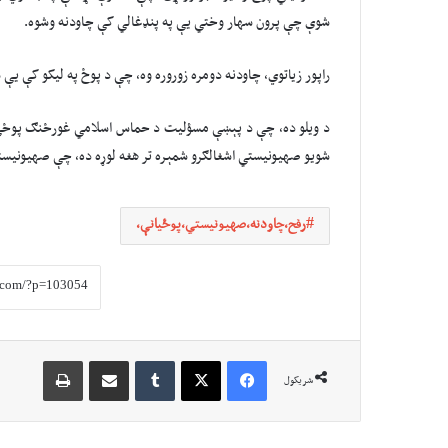
شوې چې پرون سهار وختي یې په پنډغالي کې چاودنه وشوه.
راپور زیاتوي، چاودنه دومره زوروره وه، چې د پوځ په لیکو کې ی
د ویلو ده، چې د پېښې مسؤلیت د حماس اسلامي غورځنګ پوځي 
شویو صهیونیستي اشغالګرو شمېره تر هغه لوړه ده، چې صهیونیست
رفح،چاودنه،صهیونیستي،پوځیانې،
Print
Share via Email
Tumblr
X
Facebook
شریکول