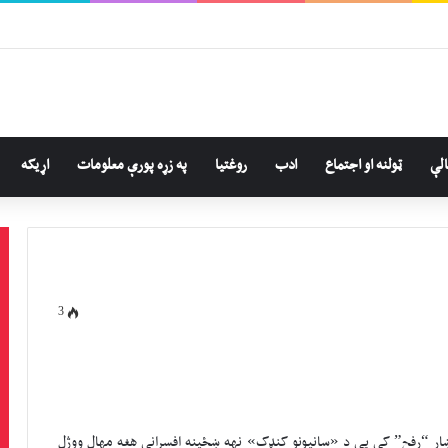
لې
ټولنه او اجتماع
ادب
روغتيا
په زړه پورې معلومات
اړيکه
3
 ښار “رفح” کې یې د «سانپونو کنډک» نهه ښځینه افسرانې هغه مهال ووژل