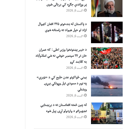
پر وړاندې جګړه کې بریالی شوی
اگست 6, 2026
د پاکستان له بندخونو ۳۲۵ افغان کډوال
ازاد او خپل هېواد ته راستانه شوي
اگست 6, 2026
د خیبر پښتونخوا وزیر اعلی: که عمران
خان تر ۲۷ سپتمبر خوشې نه شي اسلام‌آباد
به کلابند کړو
اگست 6, 2026
یمني ځواکونو عدن خلیج کې د «ډېزي»
په نوم د سعودي تېل وړونکې بېړۍ
ویشتلې
اگست 6, 2026
له چین څخه افغانستان ته د برېښنايي
تجهیزاتو د واردولو لړۍ پیل شوه
اگست 6, 2026