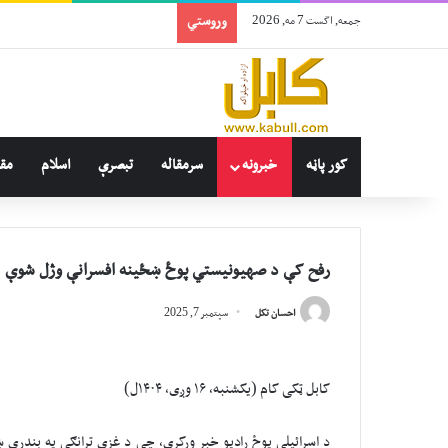
وروستي
جمعه, اگست 7 مه, 2026
کور پاڼه
خبرونه
سرمقاله
تبصرې
اسلام
مقا
رفح کې د صهیونیستي پوځ ښځینه افسرانې وژل شوې
احسان تکل
سپتمبر 7, 2025
کابل ټکی کام (یکشنبه، ۱۶ وږی، ۱۴۰۴ل)
د اسرائیلي پوځ رادیو خبر ورکړی، چې د غزې تړانګې په بندري