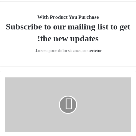
With Product You Purchase
Subscribe to our mailing list to get
the new updates!
Lorem ipsum dolor sit amet, consectetur.
ح
م
ا
س
:
ت
ر
ب
ش