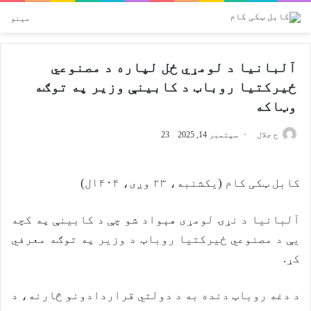
Switch skin
پلټل
مینو
آلبانیا د لومړي ځل لپاره د مصنوعي
ځيرکتیا روباټ د کابینې وزیر په توګه
وټاکه
ح جلال
سپتمبر 14, 2025
23
کابل ټکی کام (يکشنبه، ۲۳ وږی، ۱۴۰۴ل)
آلبانیا د نړۍ لومړی هېواد شو چې د کابینې په کچه
يې د مصنوعي ځيرکتیا روباټ د وزير په توګه معرفي
کړ.
د دغه روباټ دنده به د دولتي قراردادونو څارنه، د