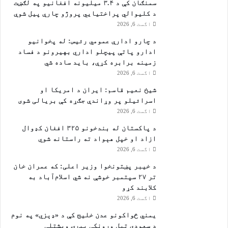
سمنګان کې د ۳.۴ میلیونه افغانیو په لګښت
ي
د کلیوالي پراختیايي پروژو چارې پیل شوې
ا
اگست 6, 2026
س
ر
د چارو ادارې عمومي رئیس: له پخوانیو
ا
ادارو پاتې پيچلو اداري بهیرونو د فساد
ئ
زمینه برابره کړې، باید ساده شي
ي
اگست 6, 2026
ل
پ
شیخ نعیم قاسم: ایران د امریکا او
ه
اسرائیلو پر وړاندې جګړه کې بریالی شوی
ک
اگست 6, 2026
ړ
د پاکستان له بندخونو ۳۲۵ افغان کډوال
ک
ازاد او خپل هېواد ته راستانه شوي
ې
اگست 6, 2026
چ
ک
د خیبر پښتونخوا وزیر اعلی: که عمران خان
ې
تر ۲۷ سپتمبر خوشې نه شي اسلام‌آباد به
ډ
کلابند کړو
و
اگست 6, 2026
ب
یمني ځواکونو عدن خلیج کې د «ډېزي» په نوم
ک
د سعودي تېل وړونکې بېړۍ ویشتلې