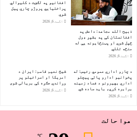
پ
افغانیو په لګښت د کلیوالي
ک
ا
پراختیايي پروژو چارې پیل
و
ل
شوې
و
ی
اگست 6, 2026
س
ذبیح الله مجاهد: داعش په
ي
افغانستان کې په بشپړ ډول
خ
ځپل شوې او پټنځایونه یې له
ط
منځه تللي
ر
اگست 6, 2026
ن
ا
ک
د چارو ادارې عمومي رئیس: له
شیخ نعیم قاسم: ایران د
پخوانیو ادارو پاتې پيچلو
امریکا او اسرائیلو پر
ه
اداري بهیرونو د فساد زمینه
وړاندې جګړه کې بریالی شوی
،
برابره کړې، باید ساده شي
“
اگست 6, 2026
اگست 6, 2026
غ
د
ع
و
هوا حالت
ن
۲
”
℃