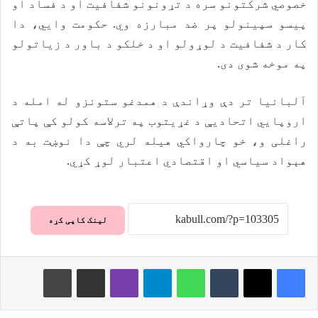
خصوصي شرکتونو سره د تړونونو شفافيت او د فساد او
پيسو سپينولو پر ضد مبارزه وي. حکومت وايي، دا
کار د شفافيت د لوړولو او د خلکو د باور د زياتولو
په موخه شوی دی.
آلبانیا تر دې وړاندې د همدغو ستونزو له امله د
اروپايي اتحاديې د غړيتوب په ترلاسه کولو کې پاتې
راغلی و، خو چارواکي هيله لري چې دا نوښت به د
هېواد سياسي او اقتصادي اعتبار لوړ کړي.
لینک کاپی کړه
Print
Share via Email
Viber
Telegram
WhatsApp
Tumblr
X
Facebook