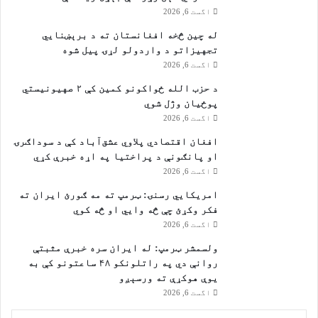
ړ
اگست 6, 2026
ي
له چین څخه افغانستان ته د برېښنايي
تجهیزاتو د واردولو لړۍ پیل شوه
اگست 6, 2026
د حزب الله ځواکونو کمین کې ۲ صهیونیستي
پوځیان وژل شوي
اگست 6, 2026
افغان اقتصادي پلاوي عشق‌آباد کې د سوداګرۍ
او پانګونې د پراختیا په اړه خبرې کړي
اگست 6, 2026
امریکایي رسنۍ: ټرمپ ته مه ګورئ ایران ته
فکر وکړئ چې څه وایي او څه کوي
اگست 6, 2026
ولسمشر ټرمپ: له ایران سره خبرې مثبتې
روانې دي په راتلونکو ۴۸ ساعتونو کې به
یوې هوکړې ته ورسېږو
اگست 6, 2026