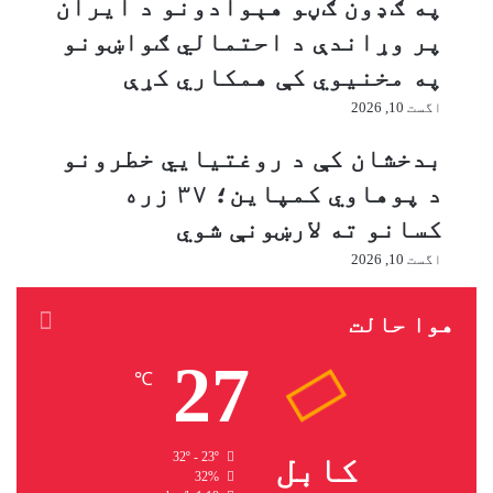
په ګډون ګڼو هېوادونو د ایران
ک
ق
پر وړاندې د احتمالي ګواښونو
ې
ص
ا
ا
په مخنیوي کې همکاري کړې
س
ص
اگست 10, 2026
ل
ش
ا
و
بدخشان کې د روغتیايي خطرونو
م
ي
د پوهاوي کمپاین؛ ۳۷ زره
ه
کسانو ته لارښونې شوي
ې
و
اگست 10, 2026
ا
د
هوا حالت
و
ن
27
ه
℃
ا
غ
ې
کابل
32º - 23º
ز
32%
ن