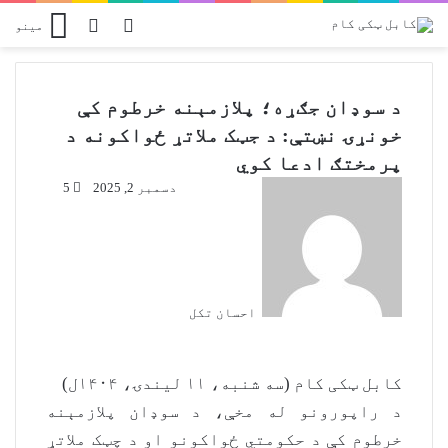
Switch skin
پلټل
مینو
د سوډان جګړه؛ پلازمېنه خرطوم کې
خونړۍ نښتې: د جټک ملاتړ ځواکونه د
پرمختګ ادعا کوي
دسمبر 2, 2025
5
احسان تکل
کابل ټکی کام (سه شنبه، ۱۱ لیندۍ، ۱۴۰۴ل)
د راپورونو له مخې، د سوډان پلازمېنه
خرطوم کې د حکومتي ځواکونو او د چټک ملاتړ