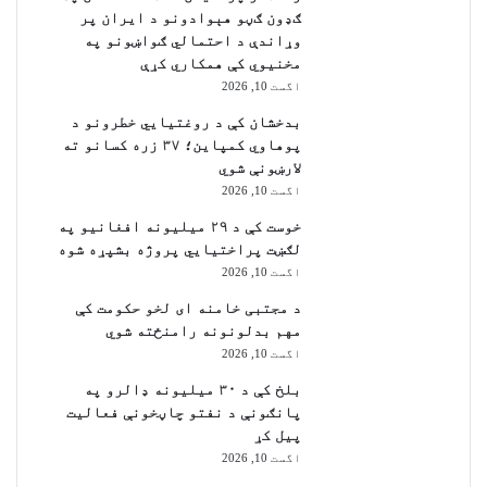
ګډون ګڼو هېوادونو د ایران پر
وړاندې د احتمالي ګواښونو په
مخنیوي کې همکاري کړې
اگست 10, 2026
بدخشان کې د روغتیايي خطرونو د
پوهاوي کمپاین؛ ۳۷ زره کسانو ته
لارښونې شوي
اگست 10, 2026
خوست کې د ۲۹ میلیونه افغانیو په
لګښت پراختیايي پروژه بشپړه شوه
اگست 10, 2026
د مجتبی خامنه ای لخو حکومت کې
مهم بدلونونه رامنځته شوي
اگست 10, 2026
بلخ کې د ۳۰ میلیونه ډالرو په
پانګونې د نفتو چاڼخونې فعالیت
پیل کړ
اگست 10, 2026