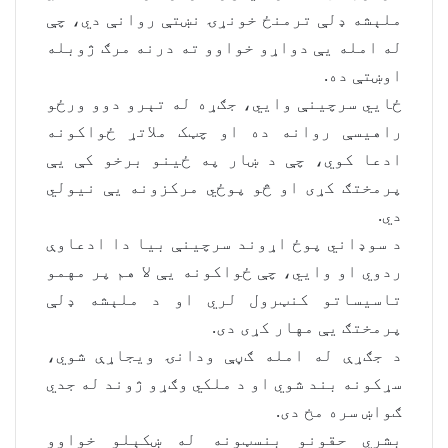
ملېشه ډلې ترمنځ خونړۍ نښتې روانې دي، چې
له امله یې دواړو خواوو ته درنه مرګ ژوبله
اوښتې ده.
ځايي سرچینې وایي، جګړه له تېرو دوو ورځو
راهیسې روانه ده او چټک ملاتړ ځواکونه
ادعا کوي، چې د ښار په ځینو برخو کې یې
پرمختګ کړی او څو پوځي مرکزونه یې نیولي
دي.
د سوډاني پوځ اړوند سرچینې بیا دا ادعاوې
ردوي او وایي، چې ځواکونه یې لا هم پر مهمو
تاسیساتو کنټرول لري او د ملېشه ډلې
پرمختګ یې مهار کړی دی.
د جګړې له امله ګڼې ودانۍ ویجاړې شوي،
سړکونه بند شوي او د ملکي وګړو ژوند له جدي
ګواښ سره مخ دی.
بشري حقونو بنسټونه له ښکېلو خواوو