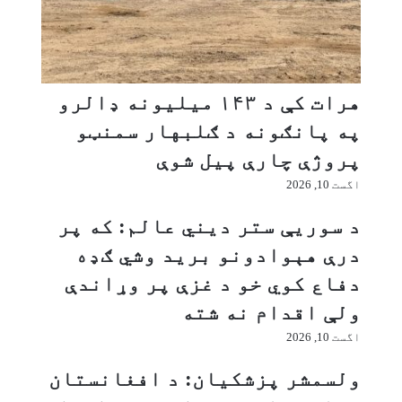
ا
ت
ن
ل
-
د
پ
م
ا
ق
ک
ت
هرات کې د ۱۴۳ میلیونه ډالرو
س
و
په پانګونه د ګلبهار سمنټو
ت
ل
ا
د
پروژې چارې پیل شوې
ن
ک
اگست 10, 2026
د
و
ا
ر
د سوريې ستر دیني عالم: که پر
خ
ن
ت
ۍ
درې هېوادونو برید وشي ګډه
ل
پ
دفاع کوي خو د غزې پر وړاندې
ا
ه
ف
غ
ولې اقدام نه شته
ا
و
اگست 10, 2026
ت
ښ
و
ت
ولسمشر پزشکیان: د افغانستان
ح
ن
ل
ه