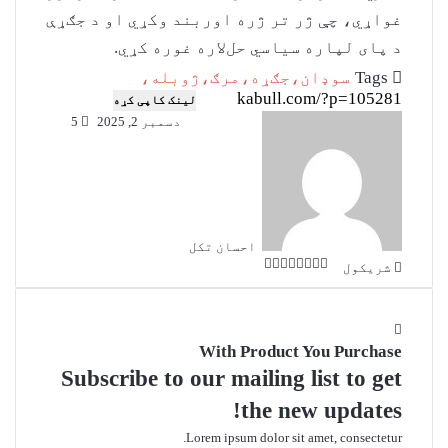
غواړي، چې ژر تر ژره اوربند وکړي او د جګړې
د پای لپاره سیاسي حل‌لاره غوره کړي.
Tags
سوډان،جګړه،مرګ،ژوبله،
لینک کاپی کړه
دسمبر 2, 2025
5
احسان تکل
شریکول
F
S
P
T
T
X
V
W
u
h
h
a
e
i
r
m
b
c
a
a
l
i
b
n
e
e
e
t
r
With Product You Purchase
b
g
e
s
l
r
t
A
o
v
r
r
Subscribe to our mailing list to get
o
p
a
i
the new updates!
m
k
p
a
E
Lorem ipsum dolor sit amet, consectetur.