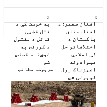
m
a
i
l
ا
پ
ف
افغان سفیر: د
ه
په خوست کې د
غ
خ
افغانستان-
قتل قضیې
ا
و
ن
س
پاکستان د
قاتل د مقتول
س
ت
اختلافاتو حل
د کورنۍ په
ف
ک
ی
ې
کې اسلامي
غوښتنه قصاص
ر
د
هېوادونه
شو
:
ق
د
ت
مربوطه مطالب
اغېزناک رول
ا
ل
لوبولی شي
ف
ق
غ
ض
ا
ی
ن
ې
س
ق
ت
ا