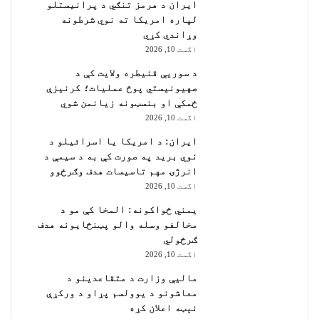
ایران د هرمز تنګي د پرانیستلو
لپاره امریکا ته نوي شرطونه
وړاندي کړي
اگست 10, 2026
د سوریې قنیطره ولایت کې د
صهیونیستي پوځ عملیات؛ کرنیزې
ځمکې او بنسټونه زیانمن شوي
اگست 10, 2026
ایران: د امریکا یا اسرائیلو د
نوي برید په صورت کې به د سیمې د
انرژۍ مهم تاسیسات هدف وګرځوو
اگست 10, 2026
یمني ځواکونه: المخا کې مو د
مخالفو وسله والو پټنځایونه هدف
ګرځولي
اگست 10, 2026
مالیې وزارت د متقاعدینو د
معاشونو د یوولسم پړاو د ورکړې
نېټه اعلان کړه