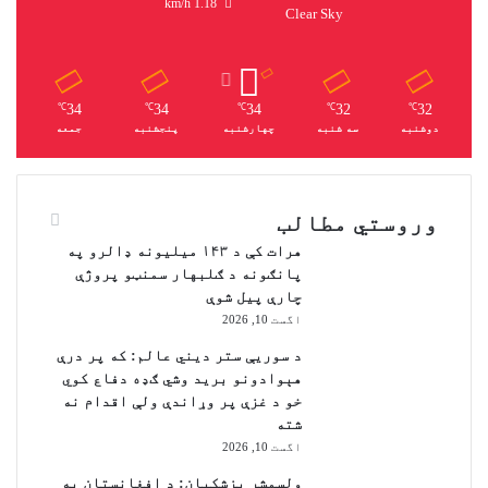
1.18 km/h
ا
Clear Sky
ک
ر
و
ل
34
34
34
32
32
℃
℃
℃
℃
℃
ل
دوشنبه
سه شنبه
چهارشنبه
پنجشنبه
جمعه
و
ب
و
ل
وروستي مطالب
ی
هرات کې د ۱۴۳ میلیونه ډالرو په
ش
پانګونه د ګلبهار سمنټو پروژې
ي
چارې پیل شوې
اگست 10, 2026
د سوريې ستر دیني عالم: که پر درې
هېوادونو برید وشي ګډه دفاع کوي
خو د غزې پر وړاندې ولې اقدام نه
شته
اگست 10, 2026
ولسمشر پزشکیان: د افغانستان په