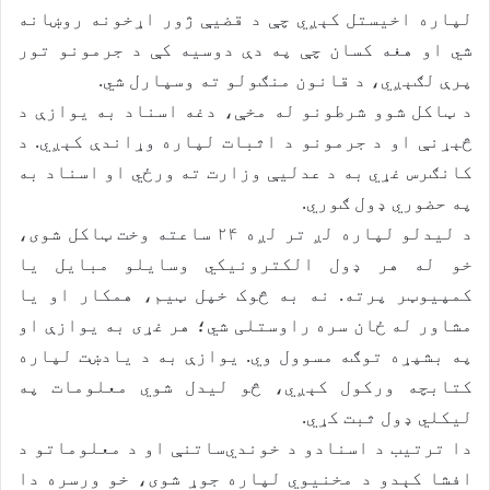
لپاره اخیستل کېږي چې د قضیې ژور اړخونه روښانه
شي او هغه کسان چې په دې دوسیه کې د جرمونو تور
پرې لګېږي، د قانون منګولو ته وسپارل شي.
د ټاکل شوو شرطونو له مخې، دغه اسناد به یوازې د
څېړنې او د جرمونو د اثبات لپاره وړاندې کېږي. د
کانګرس غړي به د عدلیې وزارت ته ورځي او اسناد به
په حضوري ډول ګوري.
د لیدلو لپاره لږ تر لږه ۲۴ ساعته وخت ټاکل شوی،
خو له هر ډول الکترونیکي وسایلو مبايل يا
کمپيوټر پرته. نه به څوک خپل ټیم، همکار او یا
مشاور له ځان سره راوستلی شي؛ هر غړی به یوازې او
په بشپړه توګه مسوول وي. یوازې به د یادښت لپاره
کتابچه ورکول کېږي، څو لیدل شوي معلومات په
ليکلي ډول ثبت کړي.
دا ترتیب د اسنادو د خوندي‌ساتنې او د معلوماتو د
افشا کېدو د مخنیوي لپاره جوړ شوی، خو ورسره دا