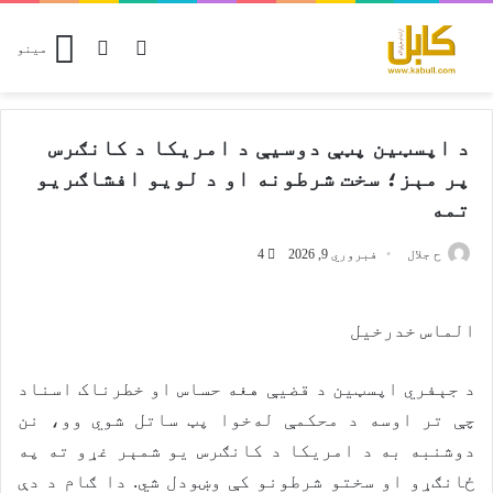
Switch skin
پلټل
مینو
د اپسټین پټې دوسیې د امريکا د کانګرس
پر مېز؛ سخت شرطونه او د لویو افشاګریو
تمه
ح جلال
فبروري 9, 2026
4
الماس خدرخيل
د جېفري اپسټین د قضیې هغه حساس او خطرناک اسناد
چې تر اوسه د محکمې له‌خوا پټ ساتل شوي وو، نن
دوشنبه به د امریکا د کانګرس یو شمېر غړو ته په
ځانګړو او سختو شرطونو کې وښودل شي. دا ګام د دې