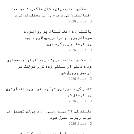
ت
ا
ک
د اسلامي امارت پنځه کلن حاکمیت؛ مجاهد:
م
س
افغانستان کې د پام وړ پرمختګونه شوي
خ
ا
اگست 8, 2026
ب
ن
ر
پاکستان د افغانستان پر وړاندې د
ن
ې
سوداګریزو او ترانزیټي لارو د بیا
ی
ک
پرانیستلو پرېکړه کړې
و
ړ
اگست 8, 2026
ل
ي
ي
د اسلامي امارت زعيم: د پوهنتونونو محصلین
دې د دیني او مسلکي زده کړو ترڅنګ هر
اړخیز وروزل شي
اگست 8, 2026
تخار کې د کورنیو تولیداتو دویم نندارتون
پرانیستل شو
اگست 8, 2026
هلمند کې ۹۱ میله وسلې او د پوځي تجهیزاتو
لویه زېرمه نیول شوې
اگست 8, 2026
عراقچي: د مسلمانانو یووالی کولی شي سیمه