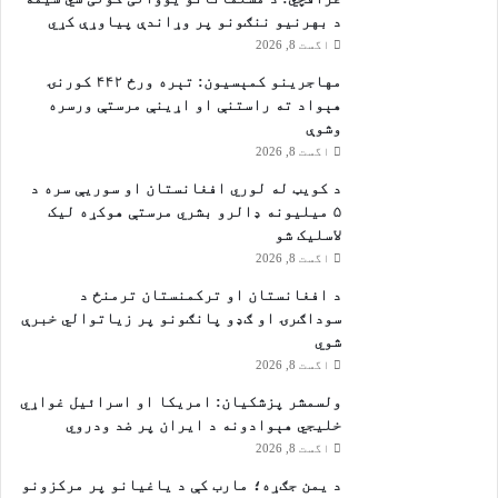
د بهرنیو ننګونو پر وړاندې پیاوړې کړي
اگست 8, 2026
مهاجرينو کمېسیون: تېره ورځ ۴۴۲ کورنۍ
هېواد ته راستنې او اړينې مرستې ورسره
وشوې
اگست 8, 2026
د کویټ له لوري افغانستان او سوریې سره د
۵ میلیونه ډالرو بشري مرستې هوکړه ليک
لاسليک شو
اگست 8, 2026
د افغانستان او ترکمنستان ترمنځ د
سوداګرۍ او ګډو پانګونو پر زیاتوالي خبرې
شوي
اگست 8, 2026
ولسمشر پزشکیان: امریکا او اسرائیل غواړي
خلیجي هېوادونه د ایران پر ضد ودروي
اگست 8, 2026
د یمن جګړه؛ مارب کې د یاغیانو پر مرکزونو