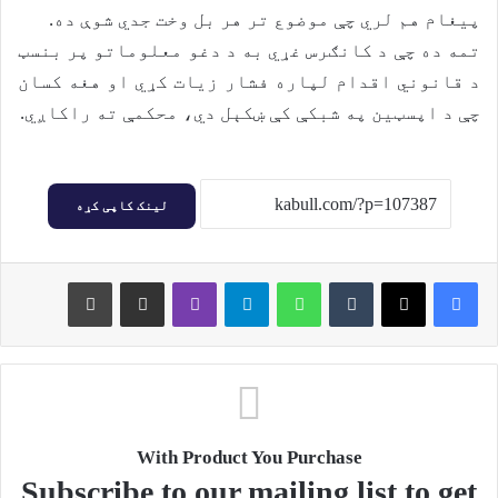
پیغام هم لري چې موضوع تر هر بل وخت جدي شوې ده.
تمه ده چې د کانګرس غړي به د دغو معلوماتو پر بنسټ
د قانوني اقدام لپاره فشار زیات کړي او هغه کسان
چې د اپسټین په شبکې کې ښکېل دي، محکمې ته راکاږي.
لینک کاپی کړه
Print
Share via Email
Viber
Telegram
WhatsApp
Tumblr
X
Facebook
With Product You Purchase
Subscribe to our mailing list to get