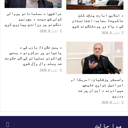
ر
ر
ه
ې
عراقچي: د مسلمانانو یووالی
د اسلامي امارت پنځه کلن
د
ف
کولی شي سیمه د بهرنیو
حاکمیت؛ مجاهد: افغانستان
ب
ل
ننګونو پر وړاندې پیاوړې کړي
کې د پام وړ پرمختګونه شوي
ې
س
اگست 8, 2026
اگست 8, 2026
ر
ط
ت
ی
ه
ن
د یمن جګړه؛ مارب کې د
ر
ی
یاغیانو پر مرکزونو د یمني
ا
ځواکونو عملیاتو کې ګڼ حکومت
ا
س
ضد وسله وال وژل شوي
ن
ت
ش
اگست 8, 2026
ن
ه
ولسمشر پزشکیان: امریکا او
و
ی
اسرائیل غواړي خلیجي
ش
د
هېوادونه د ایران پر ضد
و
ا
ودروي
و
ن
اگست 8, 2026
خ
ا
ل
و
ک
پ
و
ه
هوا حالت