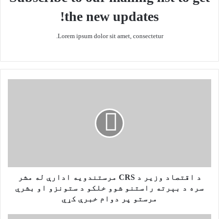
the new updates!
Lorem ipsum dolor sit amet, consectetur.
د
ا
ق
ت
ص
ا
د
و
ز
ی
د اقتصاد وزیر د CRS مرستندویه ادارې له مشر
ر
سره د بېرته راستنو شوو خلکو د ستونزو او بشري
د
مرستو پر دوام خبرې کړي
C
R