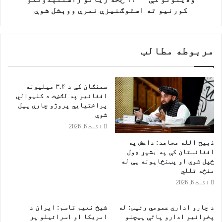
ي
ړ
کورنیو ته استوګنیزې نمرې ووېشل شوې
س
و
و
ل
د
و
ا
مربوطه مطالب
و
ګ
ز
ر
ا
ۍ
ر
سمنګان کې د ۳.۴ میلیونه
ا
ت
افغانیو په لګښت د کلیوالي
و
:
پراختیايي پروژو چارې پیل
ا
پ
شوې
ف
ه
اگست 6, 2026
غ
ب
ذبیح الله مجاهد: داعش په
ا
ې
افغانستان کې په بشپړ ډول
ن
ل
ځپل شوې او پټنځایونه یې له
ن
ا
منځه تللي
ا
ب
اگست 6, 2026
ر
ې
و
ل
غ
و
د چارو ادارې عمومي رئیس: له
شیخ نعیم قاسم: ایران د
ا
پخوانیو ادارو پاتې پيچلو
امریکا او اسرائیلو پر
و