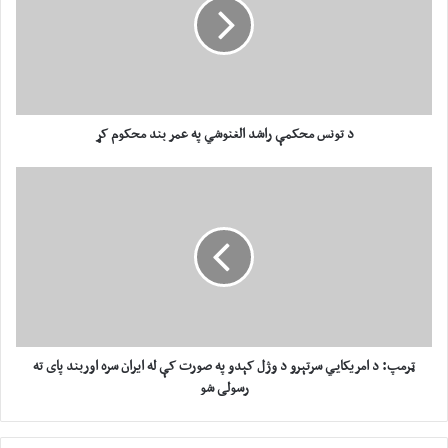
ن
س
م
ح
ک
م
ې
د تونس محکمې راشد الغنوشي په عمر بند محکوم کړ
ر
ا
ټ
ش
ر
د
م
ا
پ
ل
:
غ
د
ن
ا
و
م
ش
ر
ي
ی
ټرمپ: د امریکايي سرتېرو د وژل کېدو په صورت کې له ایران سره اوربند پای ته
پ
ک
رسولی شو
ه
ا
ع
ي