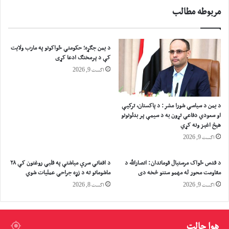
م
ي
مربوطه مطالب
ر
س
ب
ر
ن
ت
د
ې
د یمن جګړه؛ حکومتي ځواکونو په مارب ولایت
م
ر
کې د پرمختګ ادعا کړی
ح
و
اگست 9, 2026
ک
د
و
و
م
ژ
د یمن د سیاسي شورا مشر: د پاکستان، ترکیې
ک
ل
او سعودي دفاعي تړون به د سیمې پر بدلونونو
ړ
ک
هېڅ اغېز ونه کړي
ې
اگست 9, 2026
د
و
پ
د قدس ځواک مرستیال قوماندان: انصارالله د
د افغاني سرې میاشتې په قلبي روغتون کې ۲۸
مقاومت محور له مهمو ستنو څخه دی
ماشومانو ته د زړه جراحي عملیات شوي
ه
ص
اگست 9, 2026
اگست 8, 2026
و
ر
ت
هوا حالت
ک