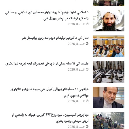
د اسلامي امارت زعيم: د پوهنتونونو محصلین دې د دیني او مسلکي
زده کړو ترڅنګ هر اړخیز وروزل شي
اگست 8, 2026
تخار کې د کورنیو تولیداتو دویم نندارتون پرانیستل شو
اگست 8, 2026
هلمند کې ۹۱ میله وسلې او د پوځي تجهیزاتو لویه زېرمه نیول شوې
اگست 8, 2026
عراقچي: د مسلمانانو یووالی کولی شي سیمه د بهرنیو ننګونو پر
وړاندې پیاوړې کړي
اگست 8, 2026
مهاجرينو کمېسیون: تېره ورځ ۴۴۲ کورنۍ هېواد ته راستنې او
اړينې مرستې ورسره وشوې
اگست 8, 2026