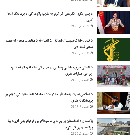
اگست 9, 2026
ه
ر
د یمن جګړه؛ حکومتي ځواکونو په مارب ولایت کې د پرمختګ ادعا
س
کړی
و
اگست 9, 2026
ل
ی
د قدس ځواک مرستیال قوماندان: انصارالله د مقاومت محور له مهمو
ش
ستنو څخه دی
و
اگست 9, 2026
د افغاني سرې میاشتې په قلبي روغتون کې ۲۸ ماشومانو ته د زړه
جراحي عملیات شوي
اگست 8, 2026
د اسلامي امارت پنځه کلن حاکمیت؛ مجاهد: افغانستان کې د پام وړ
پرمختګونه شوي
اگست 8, 2026
پاکستان د افغانستان پر وړاندې د سوداګریزو او ترانزیټي لارو د بیا
پرانیستلو پرېکړه کړې
اگست 8, 2026