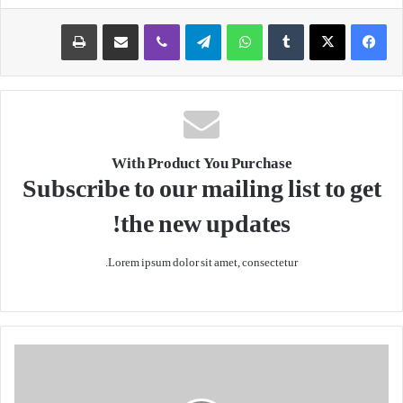
Print
Share via Email
Viber
Telegram
WhatsApp
Tumblr
X
Facebook
With Product You Purchase
Subscribe to our mailing list to get
the new updates!
Lorem ipsum dolor sit amet, consectetur.
د
ت
و