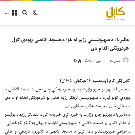
پلټل
Switch skin
مینو
مالیزیا: د صهیونیستي رژیم له خوا د مسجد الاقصی یهودي کول
شرموونکی اقدام دی
احسان تکل
جون 4, 2026
45
کابل ټکی کام (پنجشنبه، ۱۴ غبرګولی، ۱۴۰۵ل)
د مالیزیا د بهرنیو چارو وزارت په یوه خبرپاڼه کې ویلي، چې د مسجد الاقصی د
یهودي کولو لپاره د صهیونیستي ترهګر رژیم هڅې یو شرموونکی اقدام او د دې
سپېڅلي ځای د حرمت ښکاره سپکاوی دی.
د مالیزیا د بهرنیو چارو وزارت په خپره کړې خبرپاڼه کې د اشغالګر رژیم د پولیسو
تر ملاتړ لاندې پر مسجد الاقصی د صهیونیستي افراطیانو یرغل په کلکو ټکو غندلی.
د افراطي صهیونیستانو دغه کړنې د مسجد الاقصی د کلتوري، تاریخي او اصلي