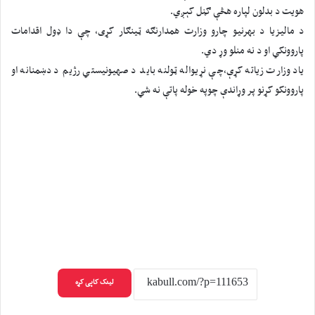
هویت د بدلون لپاره هڅې ګڼل کېږي.
د مالیزیا د بهرنیو چارو وزارت همدارنګه ټینګار کړی، چې دا ډول اقدامات
پاروونکي او د نه منلو وړ دي.
یاد وزارت زیاته کړې،چې نړیواله ټولنه باید د صهیونیستي رژیم د دښمنانه او
پاروونکو کړنو پر وړاندې چوپه خوله پاتې نه شي.
لینک کاپی کړه