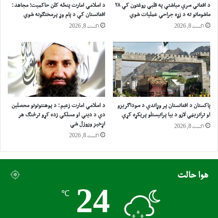
د افغاني سرې میاشتې په قلبي روغتون کې ۲۸
د اسلامي امارت پنځه کلن حاکمیت؛ مجاهد:
و
ه
ماشومانو ته د زړه جراحي عملیات شوي
افغانستان کې د پام وړ پرمختګونه شوي
چ
ګ
اگست 8, 2026
اگست 8, 2026
ا
ډ
ر
و
ې
ن
ب
ګ
ش
ڼ
پ
و
ړ
ښ
و
ا
پاکستان د افغانستان پر وړاندې د سوداګریزو
د اسلامي امارت زعيم: د پوهنتونونو محصلین
ي
ر
او ترانزیټي لارو د بیا پرانیستلو پرېکړه کړې
دې د دیني او مسلکي زده کړو ترڅنګ هر
و
اړخیز وروزل شي
اگست 8, 2026
ن
اگست 8, 2026
و
ک
ې
د
هوا حالت
د
ر
24
℃
ن
و