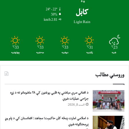
چ
ا
24º - 22º
کابل
و
59%
2.81 km/h
د
Light Rain
ن
و
غ
ږ
℃
33
℃
33
℃
33
℃
31
℃
23
و
شنبه
یکشنبه
دوشنبه
سه شنبه
چهارشنبه
ن
ه
ا
وروستي مطالب
و
ر
ی
د افغاني سرې میاشتې په قلبي روغتون کې ۲۸ ماشومانو ته د زړه
د
جراحي عملیات شوي
ل
اگست 8, 2026
ش
و
ي
د اسلامي امارت پنځه کلن حاکمیت؛ مجاهد: افغانستان کې د پام وړ
پرمختګونه شوي