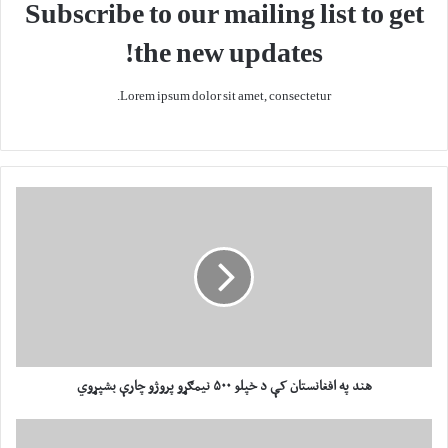
Subscribe to our mailing list to get
the new updates!
Lorem ipsum dolor sit amet, consectetur.
ه
ن
د
پ
ه
ا
ف
غ
ا
ن
هند په افغانستان کې د خپلو ۵۰۰ نیمګړو پروژو چارې بشپړوي
س
ت
ا