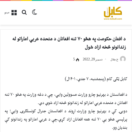
پلټل
Switch skin
مینو
د افغان حکومت په هڅو ۷۰ تنه افغانان د متحده عربي اماراتو له
زندانونو څخه ازاد شول
ح جلال
دسمبر 29, 2022
5
کابل ټکی کام (پنجشنبه، ۷ جدي، ۱۴۰۱ل)
د افغانستان د بهرنیو چارو وزارت مسوولين وايي، چې د دغه وزارت په هڅو ۷۰ تنه
افغانان د متحده عربي اماراتو له زندانونو څخه ازاد شوي دي.
دوبۍ کې د بهرنيو چارو وزارت اړوند د افغانستان جنرال کونسلګرۍ وايي؛ په
پرلپسې هڅو یې ۷۰ تنه هغه افغانان ازاد کړي،چې د عربي اماراتو په زندانونو کې
بندیان وو.