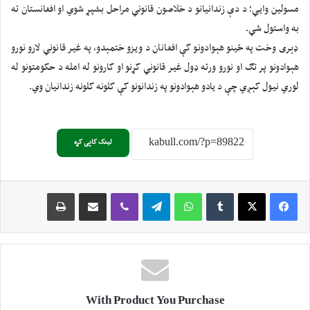
مسولین وايي؛ د دې زندانیانو د خلاصون قانوني مراحل بشپړ شوي او افغانستان ته
به واستول شي.
ډېری وخت په ځينو هېوادونو کې افغانان د ويزو ختمېدو، په غير قانوني لارو نورو
هېوادونو پر تګ او نورو ورته ډول غير قانوني کړنو او کارونو له امله د حکومتونو له
لوري نيول کېږي چې د يادو هېوادونو په زندانونو کې کلونه کلونه زندانيان وي.
لینک کاپی کړه
Print
Share via Email
Viber
Telegram
WhatsApp
Tumblr
X
Facebook
With Product You Purchase