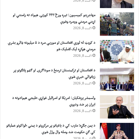
اگست 8, 2026
مهاجرينو کمېسیون: تېره ورځ ۴۴۲ کورنۍ هېواد ته راستنې او
اړينې مرستې ورسره وشوې
اگست 8, 2026
د کویټ له لوري افغانستان او سوریې سره د ۵ میلیونه ډالرو بشري
مرستې هوکړه ليک لاسليک شو
اگست 8, 2026
د افغانستان او ترکمنستان ترمنځ د سوداګرۍ او ګډو پانګونو پر
زیاتوالي خبرې شوي
اگست 8, 2026
ولسمشر پزشکیان: امریکا او اسرائیل غواړي خلیجي هېوادونه د
ایران پر ضد ودروي
اگست 8, 2026
د یمن جګړه؛ مارب کې د یاغیانو پر مرکزونو د یمني ځواکونو عملیاتو
کې ګڼ حکومت ضد وسله وال وژل شوي