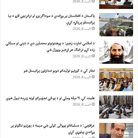
اگست 8, 2026
پاکستان د افغانستان پر وړاندې د سوداګریزو او ترانزیټي لارو د بیا
پرانیستلو پرېکړه کړې
اگست 8, 2026
د اسلامي امارت زعيم: د پوهنتونونو محصلین دې د دیني او مسلکي
زده کړو ترڅنګ هر اړخیز وروزل شي
اگست 8, 2026
تخار کې د کورنیو تولیداتو دویم نندارتون پرانیستل شو
اگست 8, 2026
هلمند کې ۹۱ میله وسلې او د پوځي تجهیزاتو لویه زېرمه نیول شوې
اگست 8, 2026
عراقچي: د مسلمانانو یووالی کولی شي سیمه د بهرنیو ننګونو پر
وړاندې پیاوړې کړي