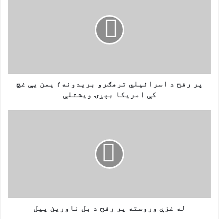
ر
ر
ف
ح
د
ا
س
ر
ا
پر رفح د اسرائیلي ترهګرو بریدونه؛ یمن یې غچ
ئ
کې امریکا بېړۍ ویشتلې
ی
ل
ل
ي
ه
ت
غ
ر
ز
ه
ې
ګ
و
ر
ر
و
و
ب
س
ر
ت
له غزې وروسته پر رفح د بل ناورين پيل
ی
ه