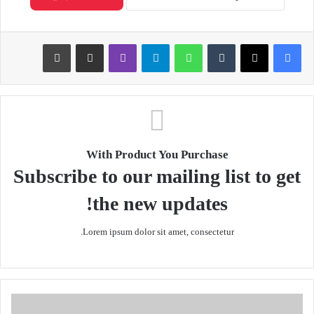
Print
Share via Email
Viber
Telegram
WhatsApp
Tumblr
X
Facebook
With Product You Purchase
Subscribe to our mailing list to get
the new updates!
Lorem ipsum dolor sit amet, consectetur.
پ