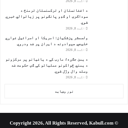
اگست 8, 2026
د افغانستان او ترکمنستان ترمنځ د
سوداګرۍ او ګډو پانګونو پر زیاتوالي خبرې
شوي
اگست 8, 2026
ولسمشر پزشکیان: امریکا او اسرائیل غواړي
خلیجي هېوادونه د ایران پر ضد ودروي
اگست 8, 2026
د یمن جګړه؛ مارب کې د یاغیانو پر مرکزونو
د یمني ځواکونو عملیاتو کې ګڼ حکومت ضد
وسله وال وژل شوي
اگست 8, 2026
نور وښایه
© Copyright 2026, All Rights Reserved, Kabull.com