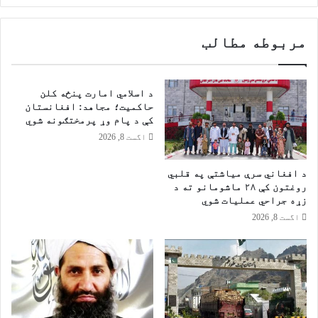
د
پ
و
ر
مربوطه مطالب
ن
ر
ه
ف
؛
ح
ی
د
د اسلامي امارت پنځه کلن
م
ب
حاکمیت؛ مجاهد: افغانستان
ن
ل
کې د پام وړ پرمختګونه شوي
ی
ن
اگست 8, 2026
ې
ا
غ
و
د افغاني سرې میاشتې په قلبي
چ
ر
روغتون کې ۲۸ ماشومانو ته د
ک
ي
زړه جراحي عملیات شوي
ې
ن
اگست 8, 2026
ا
پ
م
ي
ر
ل
ی
ک
ا
ب