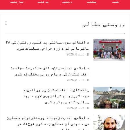
شنبه
یکشنبه
دوشنبه
سه شنبه
چهارشنبه
وروستي مطالب
د افغاني سرې میاشتې په قلبي روغتون کې ۲۸
ماشومانو ته د زړه جراحي عملیات شوي
اگست 8, 2026
د اسلامي امارت پنځه کلن حاکمیت؛ مجاهد:
افغانستان کې د پام وړ پرمختګونه شوي
اگست 8, 2026
پاکستان د افغانستان پر وړاندې د
سوداګریزو او ترانزیټي لارو د بیا
پرانیستلو پرېکړه کړې
اگست 8, 2026
د اسلامي امارت زعيم: د پوهنتونونو محصلین
دې د دیني او مسلکي زده کړو ترڅنګ هر
اړخیز وروزل شي