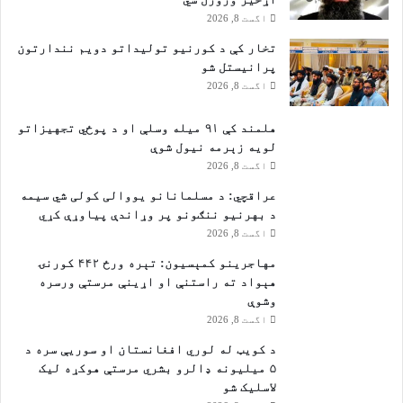
اگست 8, 2026
تخار کې د کورنیو تولیداتو دویم نندارتون
پرانیستل شو
اگست 8, 2026
هلمند کې ۹۱ میله وسلې او د پوځي تجهیزاتو
لویه زېرمه نیول شوې
اگست 8, 2026
عراقچي: د مسلمانانو یووالی کولی شي سیمه
د بهرنیو ننګونو پر وړاندې پیاوړې کړي
اگست 8, 2026
مهاجرينو کمېسیون: تېره ورځ ۴۴۲ کورنۍ
هېواد ته راستنې او اړينې مرستې ورسره
وشوې
اگست 8, 2026
د کویټ له لوري افغانستان او سوریې سره د
۵ میلیونه ډالرو بشري مرستې هوکړه ليک
لاسليک شو