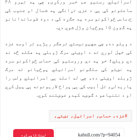
اسرائیلي رسنیو هم خبر ورکړی، چې په تېرو ۴۸
ساعتونو کې یې د غزې تړانګې په شمال او جنوب کې
ح.ما.س ځواکونو سره په جګړه کې د دوه قوماندانانو
په ګډون ۱۵ پوځيان وژل شوي دي.
د ویلو ده، چې صهیونیستي ترهګر ريژیم تر اوسه غزه
کې خپل لوري ته د اوښتې مرګ ژوبلې په هکله څه نه
دي ویلي؛ خو په دې وروستیو کې حماس ځواکونو سره
په نښتو کې سلګونو اسرائیلي پوځیانو ته مرګ
ژوبله اوښتې ده، چې له امله یې اسرائیلي ولس را
پاریدلی، تل أبیب کې یې پراخ لاریونونه یې پیل کړي
او د نتنیاهو د ګوښه کېدو غوښتنه کوي.
غزه، حماس، اسرائیل، نښتې،
لینک کاپی کړه