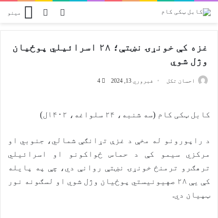
Switch skin
پلټل
مینو
غزه کې خونړۍ نښتې؛ ۲۸ اسرائیلي پوځیان
وژل شوي
احسان تکل
فبروري 13, 2024
4
کابل ټکی کام (سه شنبه، ۲۴ سلواغه، ۱۴۰۲ل)
د راپورونو له مخې د غزې تړانګې شمالي، جنوبي او
مرکزي سیمو کې د حماس ځواکونو او اسرائیلي
ترهګرو ترمنځ خونړۍ نښتې روانې دي، چې په پایله
کې یې ۲۸ صهیونیستي پوځیان وژل شوي او لسګونه نور
ټپیان دي.