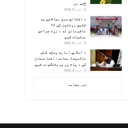
څخه دی
اگست 9, 2026
د افغاني سرې میاشتې په
قلبي روغتون کې ۲۸
ماشومانو ته د زړه جراحي
عملیات شوي
اگست 8, 2026
د اسلامي امارت پنځه کلن
حاکمیت؛ مجاهد: افغانستان
کې د پام وړ پرمختګونه شوي
اگست 8, 2026
نور وښایه