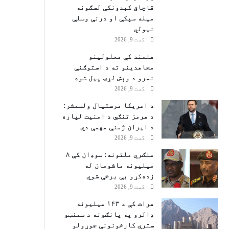
قاچاق کېدونکې لسګونه
میله سپکې او درنې وسلې
نیولي
اگست 9, 2026
هلمند کې معلولینو
مجاهدینو ته د استوګنې
نمرو د وېش لړۍ پیل شوه
اگست 9, 2026
د امریکا مرستیال ولسمشر:
د هرمز تنګي د امنیت لپاره
د ایران ژمنې مهمې دي
اگست 9, 2026
ملګري ملتونه: سوډان کې ۸
میلیونه ماشومان له
زده‌کړو بې‌ برخې شوي
اگست 9, 2026
هرات کې د ۱۴۳ میلیونه
ډالرو په پانګونه د سمنټو
سترې کارخونونې جوړولو