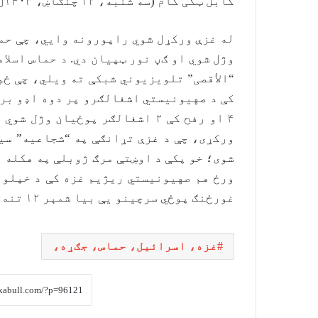
کابل ټکی کام (سه شنبه، ۱۲ چنګاښ، ۱۴۰۳ل)
وژل شوي او ګڼ نور ټپیان دي. د حماس اسلا
“الأقصی” تلویزیوني شبکې ته ویلي، چې ځو
کې د صهیونیستي اشغالګرو پر دوه اډو بری
۴ او رفح کې ۲ اشغالګر پوځیان و
ورکړی، چې د غزې تړانګې په “شجاعیه” سی
شوی؛ خو پکې د اوښتې مرګ ژوبلې په هکله ی
ورځ هم صهیونیستي ريژیم غزه کې د خپلو 
غورځنګ پوځي سرچینو یې بیا شمېر ۱۲ تنه ښودلی و.
غزه، اسرائیل، حماس، جګړه،