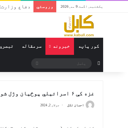
وروستي
یکشنبه, اگست 9 مه, 2026
کور پاڼه
خبرونه
سرمقاله
تبصرې
Switch skin
پلټل
غزه کې ۶ اسرائیلي پوځیان وژل شوي
احسان تکل
جولای 2, 2024