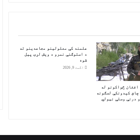
م
ر
ي
ک
ا
،
ب
ر
هلمند کې معلولینو مجاهدینو ته
ي
د استوګنې نمرو د وېش لړۍ پیل
شوه
ت
ا
اگست 9, 2026
ن
ي
ا
 افغان ځواکونو له
چاق کېدونکې لسګونه
ا
و درنې وسلې نیولي
و
ص
ه
ی
و
ن
ي