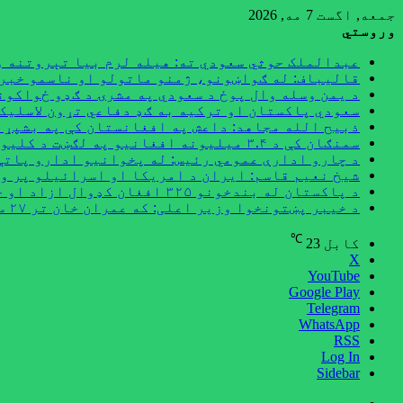
جمعه, اگست 7 مه, 2026
وروستي
عبدالملک حوثي سعودي ته: هیله لرم بیا تېروتنه و
قالیباف: له ګواښونو، ژمنو ماتولو او ناسمو خبرو
د یمن وسله وال پوځ د سعودي په مشرۍ د ګډو ځواکون
سعودي پاکستان او ترکیه به ګډ دفاعي تړون لاسلیک 
ذبیح الله مجاهد: داعش په افغانستان کې په بشپړ 
سمنګان کې د ۳.۴ میلیونه افغانیو په لګښت د کلیوالي پراختیايي پروژو چارې پیل شوې
د چارو ادارې عمومي رئیس: له پخوانیو ادارو پاتې
شیخ نعیم قاسم: ایران د امریکا او اسرائیلو پر و
د پاکستان له بندخونو ۳۲۵ افغان کډوال ازاد او خپل هېواد ته راستانه شوي
د خیبر پښتونخوا وزیر اعلی: که عمران خان تر ۲۷ سپتمبر خوشې نه شي اسلام‌آباد به کلابند کړو
℃
کابل
23
X
YouTube
Google Play
Telegram
WhatsApp
RSS
Log In
Sidebar