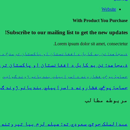
Website
With Product You Purchase
Subscribe to our mailing list to get the new updates!
Lorem ipsum dolor sit amet, consectetur.
ذ.مجاهد: نن به کابل د افغانستان او پاکستان ترمنځ د 
ذ.مجاهد: نن به کابل د افغانستان او پاکستان ترم
حماس: پوځي فشارونه د اسراييلي بنديانو ژوند ګواښي
حماس: پوځي فشارونه د اسراييلي بنديانو ژوند ګ
مربوطه مطالب
عبدالملک حوثي سعودي ته: هیله لرم بیا تېروتنه 