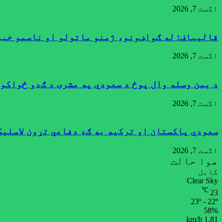
اگست 7, 2026
قالیباف: له ګواښونو، ژمنو ماتولو او ناسمو خبر
اگست 7, 2026
د یمن وسله وال پوځ د سعودي په مشرۍ د ګډو ځواکو
اگست 7, 2026
سعودي پاکستان او ترکیه به ګډ دفاعي تړون لاسلیک 
اگست 7, 2026
هوا حالت
کابل
Clear Sky
℃
23
23º - 22º
58%
1.81 km/h