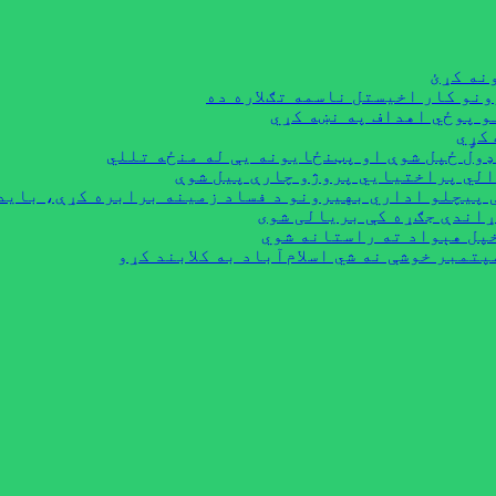
نه کړئ
نو کار اخیستل ناسمه تګلاره ده
و پوځي اهداف په نښه کړي
کړٍي
ډول ځپل شوې او پټنځایونه یې له منځه تللي
 پيچلو اداري بهیرونو د فساد زمینه برابره کړې، باید
ړاندې جګړه کې بریالی شوی