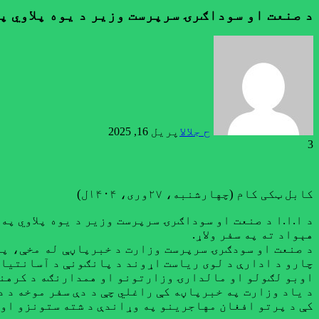
‏د صنعت او سوداګرۍ سرپرست وزیر د یوه پلاوي پ
ح جلال
اپریل 16, 2025
3
کابل ټکی کام (چهارشنبه، ۲۷وری، ۱۴۰۴ل)
‏د ا.ا.ا د صنعت او سوداګرۍ سرپرست وزیر د یوه پلاوي 
هېواد ته په سفر ولاړ.
د صنعت او سودګرۍ سرپرست وزارت د خبرپاڼې له مخې، په
چارو د ادارې د لوی ریاست اړوند د پانګونې ‏د آسانتی
اوبو لګولو او مالدارۍ وزارتونو او همدارنګه د کرهنی
د ياد وزارت په خبرپاڼه کې راغلي چې د دې سفر موخه د 
کې د پرتو افغان مهاجرینو په وړاندې د شته ستونزو او 