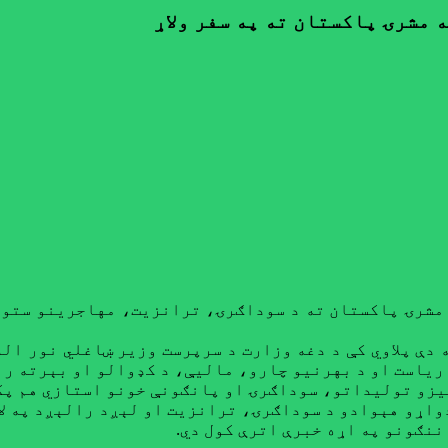
ه مشرۍ پاکستان ته په سفر ولاړ
په مشرۍ پاکستان ته د سوداګرۍ، ترانزيت، مهاجرينو ستو
 دې پلاوي کې د دغه وزارت د سرپرست وزیر ښاغلي نور ال
ا ریاست او د بهرنیو چارو، مالیې، د کډوالو او بېرته 
زو تولیداتو، سوداګرۍ او پانګونې خونو استازي هم پکې
دواړو هېوادو د سوداګرۍ، ترانزیت او لېږد رالېږد په لا
ننګونو په اړه خبرې اترې کول دي.