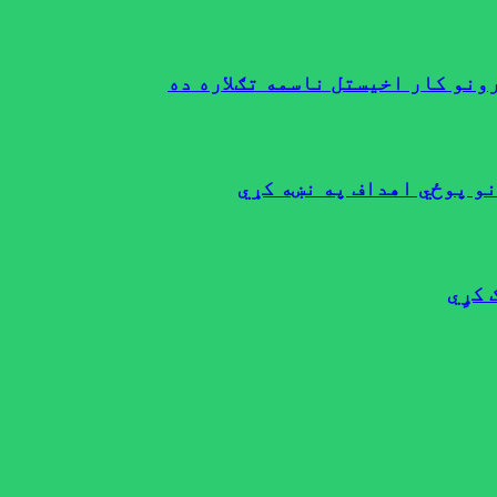
ونو کار اخیستل ناسمه تګلاره ده
نو پوځي اهداف په نښه کړي
کړٍي