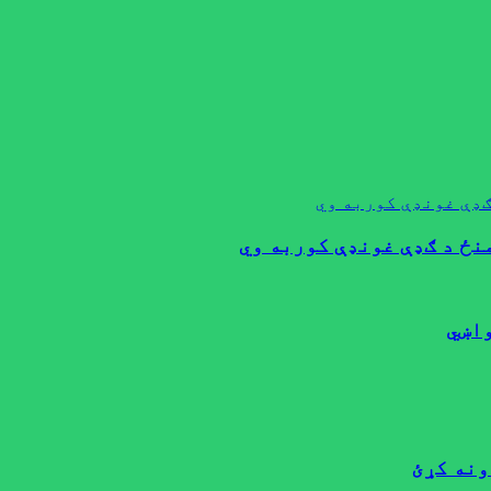
ګډې غونډې کوربه وي
نځ د ګډې غونډې کوربه وي
واښي
ونه کړئ