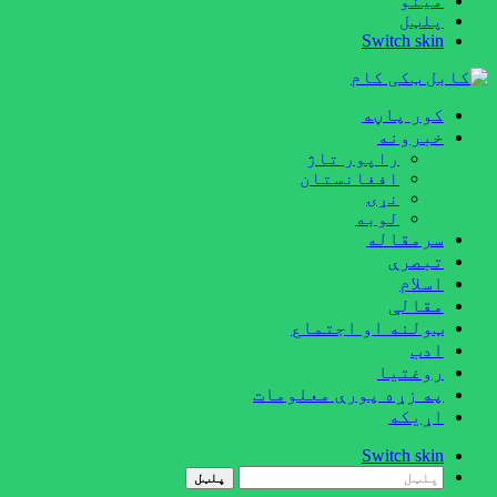
مینو
پلټل
Switch skin
کور پاڼه
خبرونه
راپور تاژ
افغانستان
نړۍ
لوبه
سرمقاله
تبصرې
اسلام
مقالې
ټولنه او اجتماع
ادب
روغتيا
په زړه پورې معلومات
اړيکه
Switch skin
پلټل