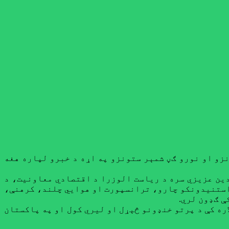
نزو او نورو ګڼ شمېر ستونزو په اړه د خبرو لپاره هغه
دین عزیزي سره د ریاست الوزرا د اقتصادي معاونیت، د
راستنیدونکو چارو، ترانسپورت او هوایي چلند، کرهنې،
 ګډون لري.
ره کې د پرتو خنډونو څېړل او لیري کول او په پاکستان