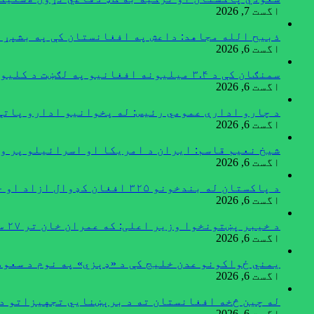
اگست 7, 2026
ذبیح الله مجاهد: داعش په افغانستان کې په بشپړ 
اگست 6, 2026
سمنګان کې د ۳.۴ میلیونه افغانیو په لګښت د کلیوالي پراختیايي پروژو چارې پیل شوې
اگست 6, 2026
د چارو ادارې عمومي رئیس: له پخوانیو ادارو پاتې
اگست 6, 2026
شیخ نعیم قاسم: ایران د امریکا او اسرائیلو پر و
اگست 6, 2026
د پاکستان له بندخونو ۳۲۵ افغان کډوال ازاد او خپل هېواد ته راستانه شوي
اگست 6, 2026
د خیبر پښتونخوا وزیر اعلی: که عمران خان تر ۲۷ سپتمبر خوشې نه شي اسلام‌آباد به کلابند کړو
اگست 6, 2026
یمني ځواکونو عدن خلیج کې د «ډېزي» په نوم د سعو
اگست 6, 2026
له چین څخه افغانستان ته د برېښنايي تجهیزاتو د
اگست 6, 2026