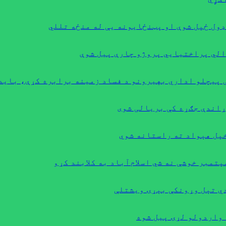
ډول ځپل شوې او پټنځایونه یې له منځه تللي
 پيچلو اداري بهیرونو د فساد زمینه برابره کړې، باید
ړاندې جګړه کې بریالی شوی
دي تېل وړونکې بېړۍ ویشتلې
 واردولو لړۍ پیل شوه