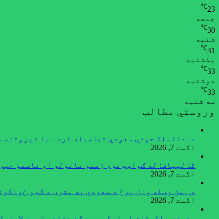
℃
23
جمعه
℃
30
شنبه
℃
31
یکشنبه
℃
33
دوشنبه
℃
33
سه شنبه
وروستي مطالب
عبدالملک حوثي سعودي ته: هیله لرم بیا تېروتنه و
اگست 7, 2026
قالیباف: له ګواښونو، ژمنو ماتولو او ناسمو خبرو
اگست 7, 2026
د یمن وسله وال پوځ د سعودي په مشرۍ د ګډو ځواکون
اگست 7, 2026
سعودي پاکستان او ترکیه به ګډ دفاعي تړون لاسلیک 