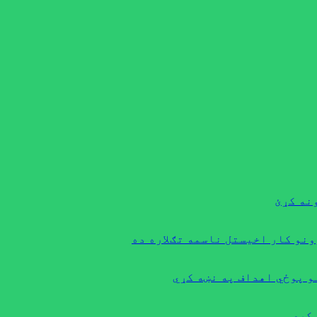
نه کړئ
نو کار اخیستل ناسمه تګلاره ده
و پوځي اهداف په نښه کړي
کړٍي