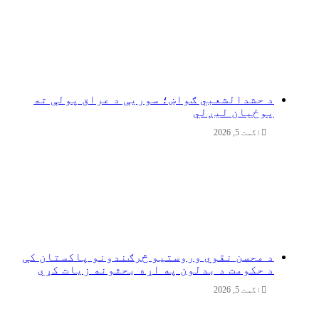
د حشدالشعبي ګواښ؛ سوریې د عراق پولې ته
پوځیان لیږلي
اگست 5, 2026
د محسن نقوي وروستیو څرګندونو پاکستان کې
د حکومت د بدلون په اړه بحثونه زیات کړي
اگست 5, 2026