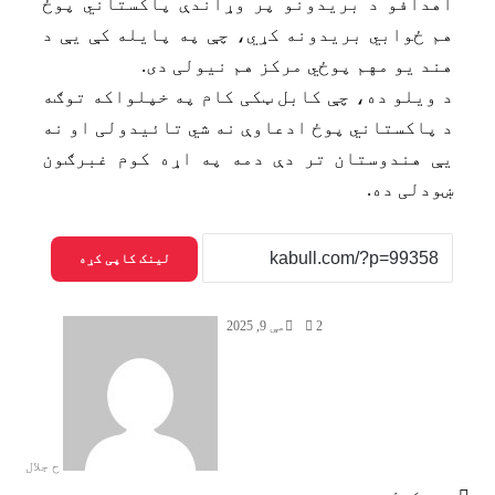
اهدافو د بریدونو پر وړاندې پاکستاني پوځ
هم ځوابي بریدونه کړي، چې په پایله کې یې د
هند یو مهم پوځي مرکز هم نیولی دی.
د ویلو ده، چې کابل ټکی کام په خپلواکه توګه
د پاکستاني پوځ ادعاوې نه شي تائیدولی او نه
یې هندوستان تر دې دمه په اړه کوم غبرګون
ښودلی ده.
لینک کاپی کړه
2
مې 9, 2025
ح جلال