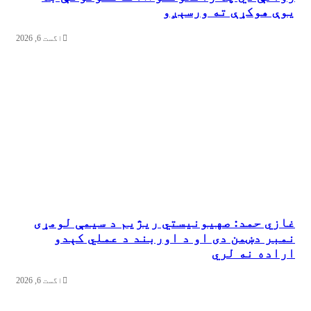
یوې هوکړې ته ورسېږو
اگست 6, 2026
غازي حمد: صهیونیستي ریژیم د سیمې لومړی
نمبر دښمن دی او د اوربند د عملي کېدو
اراده نه لري
اگست 6, 2026