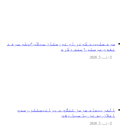
سره صلیب د کونړ او نورستان سېلاب‌ځپلو سره د
نغدي مرستو ژمنه وکړه
اگست 5, 2026
العربیه: د هرمز تنګي د پرانیستلو رسمي
اعلان به نن یا سبا وشي
اگست 5, 2026