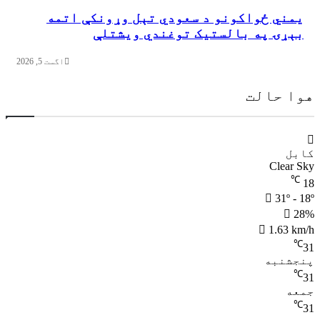
یمني ځواکونو د سعودي تېل وړونکې اتمه
بېړۍ په بالستیک توغندي ویشتلې
اگست 5, 2026
هوا حالت
کابل
Clear Sky
℃
18
31º - 18º
28%
1.63 km/h
℃
31
پنجشنبه
℃
31
جمعه
℃
31