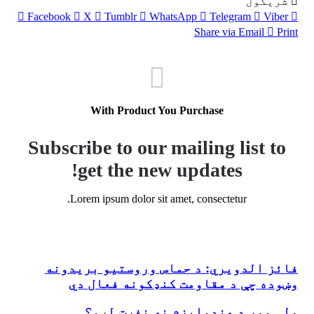
شریکول
Facebook
X
Tumblr
WhatsApp
Telegram
Viber
Share via Email
Print
With Product You Purchase
Subscribe to our mailing list to
get the new updates!
Lorem ipsum dolor sit amet, consectetur.
فائز الدویري: د حماس وروستیو بریدونه
فائز الدویري: د حماس وروستیو بریدونه وښوده چې
د مقاومت کنډکونه فعال دي
وښوده چې د مقاومت کنډکونه فعال دي
ولې موږ د هندوایزم نه نفرت لرو؟
ولې موږ د هندوایزم نه نفرت لرو؟