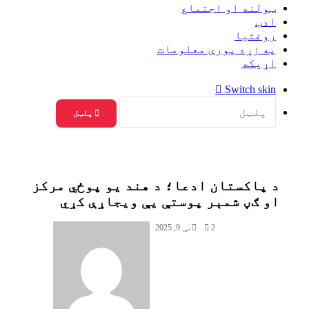
ټولنه او اجتماع
ادب
روغتيا
په زړه پورې معلومات
اړيکه
Switch skin
پلټل
د پاکستان ادعا؛ د هند یو پوځي مرکز
او ګڼ شمېر پوستې یې ویجاړې کړي
2
مې 9, 2025