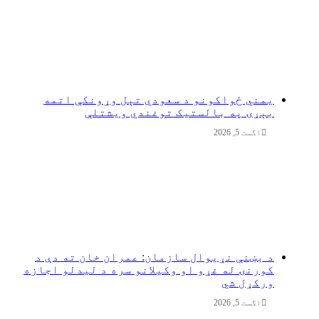
یمني ځواکونو د سعودي تېل وړونکې اتمه
بېړۍ په بالستیک توغندي ویشتلې
اگست 5, 2026
د بښنې نړیوال سازمان: عمران خان ته دې د
کورنۍ له غړو او وکیلانو سره د لیدلو اجازه
ورکړل شي
اگست 5, 2026