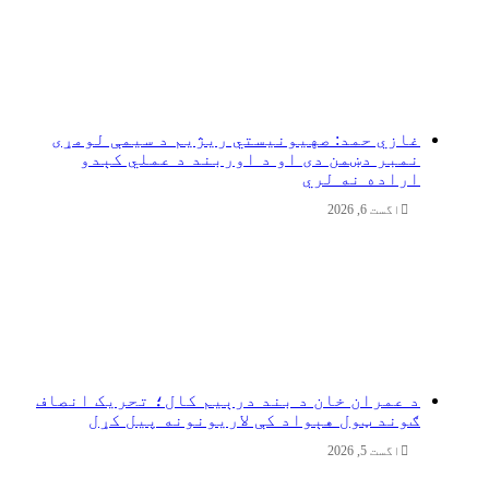
غازي حمد: صهیونیستي ریژیم د سیمې لومړی
نمبر دښمن دی او د اوربند د عملي کېدو
اراده نه لري
اگست 6, 2026
د عمران خان د بند درېیم کال؛ تحریک انصاف
ګوند ټول هېواد کې لاریونونه پیل کړل
اگست 5, 2026