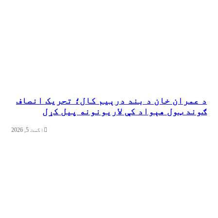
د عمران خان د بند درېیم کال؛ تحریک انصاف
ګوند ټول هېواد کې لاریونونه پیل کړل
اگست 5, 2026