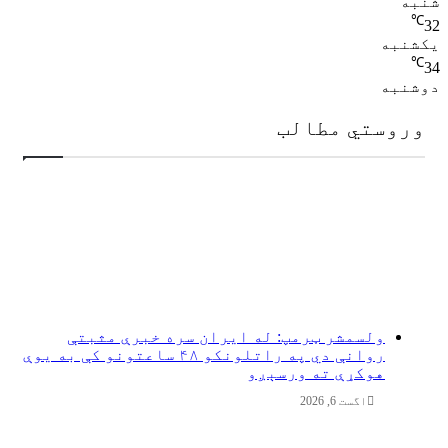
شنبه
℃
32
یکشنبه
℃
34
دوشنبه
وروستي مطالب
ولسمشر ټرمپ: له ایران سره خبرې مثبتې
روانې دي په راتلونکو ۴۸ ساعتونو کې به یوې
هوکړې ته ورسېږو
اگست 6, 2026