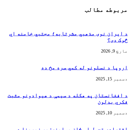
مربوطه مطالب
د ایران نوی مذهبي مشرتابه؛ مجتبي خامنه اي
څوک دی؟
مارچ 9, 2026
اروپا د نسلونو له کمي سره مخ ده
دسمبر 15, 2025
د افغانستان په هکله د سيمې د هيوادونو مثبت
فکري بدلون
دسمبر 10, 2025
اقتصادي تحول او ځان بساینه: پر زېربنا د