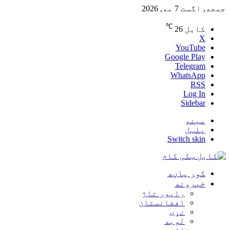
جمعه, اگست 7 مه, 2026
℃
کابل
26
X
YouTube
Google Play
Telegram
WhatsApp
RSS
Log In
Sidebar
مینو
پلټل
Switch skin
کور پاڼه
خبرونه
راپور تاژ
افغانستان
نړۍ
لوبه