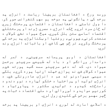
وړمه ورځ د افغانستان برېښنا ریاست د انرژۍ په
برخه کې د پانګونې په موخه یو مهم کنفرانس جوړ کړ.
دا ډول ناستې د افغانستان د اقتصادي پرمختګ زيري
له ځان سره لري، ځکه انرژي د عصري ژوند او پرمختللي
اقتصاد اساسي ستن بلل کېږي. هېڅ هېواد نشي کولای د
صنعت، کرنې، ښوونې، روغتیا او ټکنالوژۍ په برخه کې
پرمختګ وکړي، تر څو چې کافي او باثباته انرژي ونه
لري.
افغانستان د اوبو پرېمانه سرچينې، د لمر له
دوامدار وړانګو او د باد له طبیعي سرچینو برخمن
هېواد دی. که له دغو سرچینو سمه ګټه پورته شي،
هېواد کولای شي نه یوازې خپله اړتیا پوره کړي، بلکې
د سیمې هېوادونو ته هم د انرژۍ صادرونکی شي. د
انرژۍ تولید او پراختیا د خلکو لپاره د نوو دندو د
رامنځته کېدو، د تولیدي سکتور د پیاوړتیا، د
کورنیو عوایدو د لوړوالي او د ملي اقتصاد د ثبات په
څېر مهمو برخو کې کلیدي رول لري.
د اسلامي امارت له لوري د انرژۍ او برېښنا په برخه