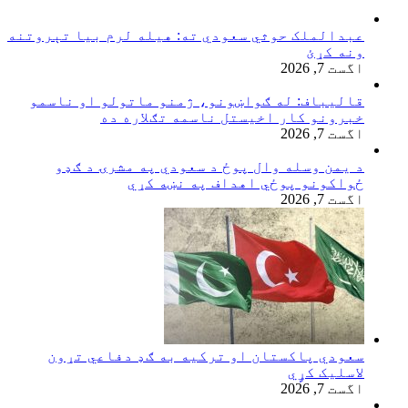
عبدالملک حوثي سعودي ته: هیله لرم بیا تېروتنه
ونه کړئ
اگست 7, 2026
قالیباف: له ګواښونو، ژمنو ماتولو او ناسمو
خبرونو کار اخیستل ناسمه تګلاره ده
اگست 7, 2026
د یمن وسله وال پوځ د سعودي په مشرۍ د ګډو
ځواکونو پوځي اهداف په نښه کړي
اگست 7, 2026
سعودي پاکستان او ترکیه به ګډ دفاعي تړون
لاسلیک کړٍي
اگست 7, 2026