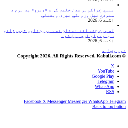
یمني ځواکونو عدن خلیج کې د «ډېزي» په نوم د
سعودي تېل وړونکې بېړۍ ویشتلې
اگست 6, 2026
له چین څخه افغانستان ته د برېښنايي تجهیزاتو
د واردولو لړۍ پیل شوه
اگست 6, 2026
نور وښایه
© Copyright 2026, All Rights Reserved, Kabull.com
X
YouTube
Google Play
Telegram
WhatsApp
RSS
Facebook
X
Messenger
Messenger
WhatsApp
Telegram
Back to top button