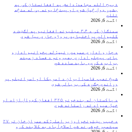
ذبیح الله مجاهد: داعش په افغانستان کې په
بشپړ ډول ځپل شوې او پټنځایونه یې له منځه
تللي
اگست 6, 2026
سمنګان کې د ۳.۴ میلیونه افغانیو په لګښت د
کلیوالي پراختیايي پروژو چارې پیل شوې
اگست 6, 2026
د چارو ادارې عمومي رئیس: له پخوانیو ادارو
پاتې پيچلو اداري بهیرونو د فساد زمینه
برابره کړې، باید ساده شي
اگست 6, 2026
شیخ نعیم قاسم: ایران د امریکا او اسرائیلو پر
وړاندې جګړه کې بریالی شوی
اگست 6, 2026
د پاکستان له بندخونو ۳۲۵ افغان کډوال ازاد او
خپل هېواد ته راستانه شوي
اگست 6, 2026
د خیبر پښتونخوا وزیر اعلی: که عمران خان تر ۲۷
سپتمبر خوشې نه شي اسلام‌آباد به کلابند کړو
اگست 6, 2026