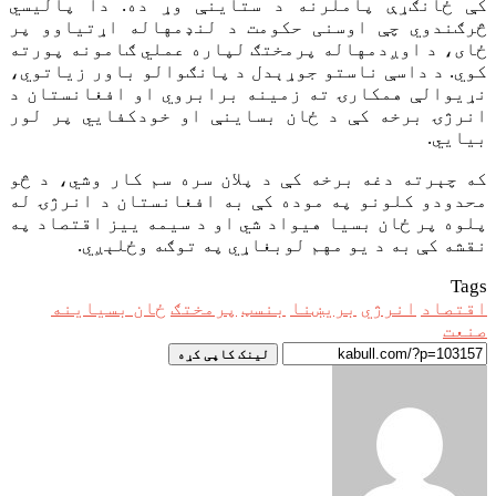
کې ځانګړې پاملرنه د ستاینې وړ ده. دا پالیسي
څرګندوي چې اوسنی حکومت د لنډمهاله اړتیاوو پر
ځای، د اوږدمهاله پرمختګ لپاره عملي ګامونه پورته
کوي. د داسې ناستو جوړېدل د پانګوالو باور زیاتوي،
نړیوالې همکارۍ ته زمینه برابروي او افغانستان د
انرژۍ برخه کې د ځان بساینې او خودکفايي پر لور
بيايي.
که چېرته دغه برخه کې د پلان سره سم کار وشي، د څو
محدودو کلونو په موده کې به افغانستان د انرژۍ له
پلوه پر ځان بسیا هيواد شي او د سیمه ییز اقتصاد په
نقشه کې به د یو مهم لوبغاړي په توګه وځلېږي.
Tags
اقتصاد
انرژي
بريښنا
بنسټ
پرمختګ
ځان بسياينه
صنعت
لینک کاپی کړه