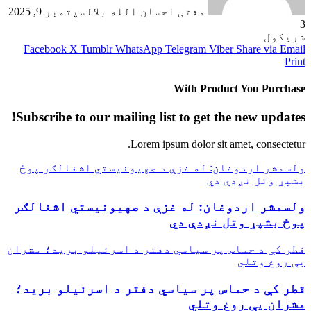
مفتی احسان الله بلال
سپتمبر 9, 2025
3
شریکول
Facebook
X
Tumblr
WhatsApp
Telegram
Viber
Share via Email
Print
With Product You Purchase
Subscribe to our mailing list to get the new updates!
Lorem ipsum dolor sit amet, consectetur.
ولسمشر اردوغان: له غزې د صهیونیستي اشغالګر پوځ
بشپړ وتل نږدې دي
ولسمشر اردوغان: له غزې د صهیونیستي اشغالګر
پوځ بشپړ وتل نږدې دي
قطر کې د حماس پر سیاسي دفتر د اسرئیلو برید؛ مشران
یې روغ وتلي
قطر کې د حماس پر سیاسي دفتر د اسرئیلو برید؛
مشران یې روغ وتلي