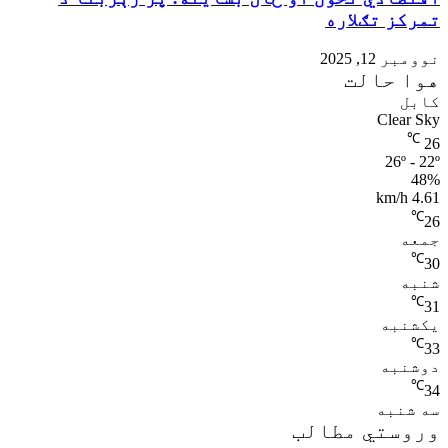
تمرکز تګلاره
نوومبر 12, 2025
هوا حالت
کابل
Clear Sky
℃
26
26º - 22º
48%
4.61 km/h
℃
26
جمعه
℃
30
شنبه
℃
31
یکشنبه
℃
33
دوشنبه
℃
34
سه شنبه
وروستي مطالب