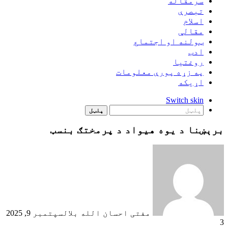
سرمقاله
تبصرې
اسلام
مقالې
ټولنه او اجتماع
ادب
روغتيا
په زړه پورې معلومات
اړيکه
Switch skin
پلټل
برېښنا د يوه هيواد د پرمختګ بنسټ
مفتی احسان الله بلال
سپتمبر 9, 2025
3