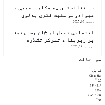
ه
ب
د افغانستان په هکله د سيمې د
ی
ر
و
ګ
هيوادونو مثبت فکري بدلون
ن
و
دسمبر 10, 2025
ی
ن
س
ځ
اقتصادي تحول او ځان بساینه:
ت
و
ي
ا
پر زېربنا د تمرکز تګلاره
ر
ک
نوومبر 12, 2025
ژ
و
ی
ن
م
و
هوا حالت
د
ګ
ب
ڼ
کابل
ر
ج
Clear Sky
ی
ن
℃
25
د
ګ
31º - 21º
و
ی
13%
ن
ا
1.66 km/h
و
ل
℃
31
د
ي