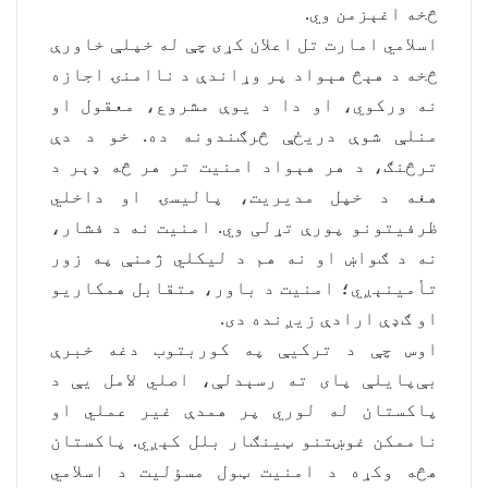
څخه اغېزمن وي.
اسلامي امارت تل اعلان کړی چې له خپلې خاورې
څخه د هېڅ هېواد پر وړاندې د ناامنۍ اجازه
نه ورکوي، او دا د یوې مشروع، معقول او
منلې شوې دریځې څرګندونه ده. خو د دې
ترڅنګ، د هر هېواد امنیت تر هر څه ډېر د
هغه د خپل مدیریت، پالیسۍ او داخلي
ظرفیتونو پورې تړلی وي. امنیت نه د فشار،
نه د ګواښ او نه هم د لیکلي ژمنې په زور
تأمینېږي؛ امنیت د باور، متقابل همکاریو
او ګډې ارادې زیږنده دی.
اوس چې د ترکیې په کوربتوب دغه خبرې
بې‌پایلې پای ته رسېدلې، اصلي لامل یې د
پاکستان له لوري پر همدې غیر عملي او
ناممکن غوښتنو ټینګار بلل کېږي. پاکستان
هڅه وکړه د امنیت ټول مسؤلیت د اسلامي