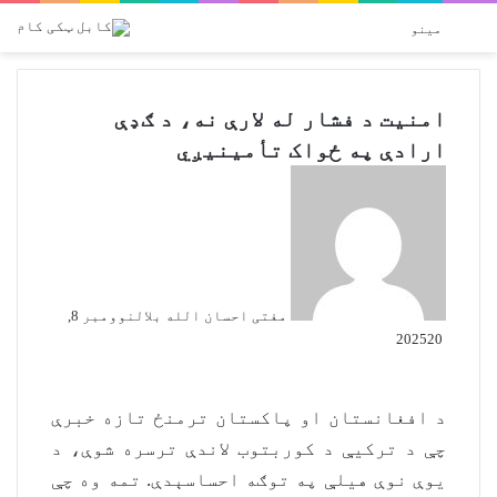
پلټل
Switch skin
مینو
امنیت د فشار له لارې نه، د ګډې
ارادې په ځواک تأمینيږي
مفتی احسان الله بلال
نوومبر 8,
2025
20
د افغانستان او پاکستان ترمنځ تازه خبرې
چې د ترکیې د کوربتوب لاندې ترسره شوې، د
یوې نوې هیلې په توګه احساسېدې. تمه وه چې