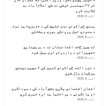
د
تر ۲۷ سپتمبر خوشې نه شي اسلام‌آباد به
ه
کلابند کړو
اگست 6, 2026
یمني ځواکونو عدن خلیج کې د «ډېزي» په نوم
د سعودي تېل وړونکې بېړۍ ویشتلې
اگست 6, 2026
له چین څخه افغانستان ته د برېښنايي
تجهیزاتو د واردولو لړۍ پیل شوه
اگست 6, 2026
د حزب الله ځواکونو کمین کې ۲ صهیونیستي
پوځیان وژل شوي
اگست 6, 2026
افغان اقتصادي پلاوي عشق‌آباد کې د سوداګرۍ
او پانګونې د پراختیا په اړه خبرې کړي
اگست 6, 2026