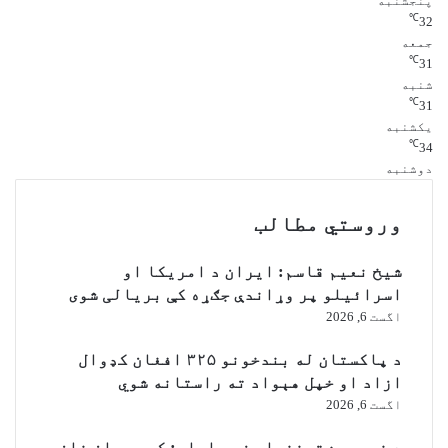
پنجشنبه
و
و
℃
32
ا
ژ
جمعه
م
ل
℃
31
پ
ش
شنبه
ه
و
℃
31
ی
ي
یکشنبه
و
℃
34
خ
دوشنبه
پ
ل
و
وروستي مطالب
ا
ک
شیخ نعیم قاسم: ایران د امریکا او
ه
اسرائیلو پر وړاندې جګړه کې بریالی شوی
ې
اگست 6, 2026
و
ا
د پاکستان له بندخونو ۳۲۵ افغان کډوال
د
ازاد او خپل هېواد ته راستانه شوي
ت
ی
اگست 6, 2026
ر
د خیبر پښتونخوا وزیر اعلی: که عمران خان
ی