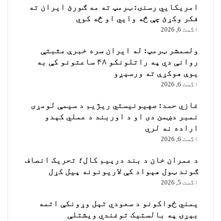
امریکایي رسنۍ: ټرمپ ته مه ګورئ ایران ته
فکر وکړئ چې څه وایي او څه کوي
اگست 6, 2026
ولسمشر ټرمپ: له ایران سره خبرې مثبتې
روانې دي په راتلونکو ۴۸ ساعتونو کې به
یوې هوکړې ته ورسېږو
اگست 6, 2026
غازي حمد: صهیونیستي ریژیم د سیمې لومړی
نمبر دښمن دی او د اوربند د عملي کېدو
اراده نه لري
اگست 6, 2026
د عمران خان د بند درېیم کال؛ تحریک انصاف
ګوند ټول هېواد کې لاریونونه پیل کړل
اگست 5, 2026
یمني ځواکونو د سعودي تېل وړونکې اتمه
بېړۍ په بالستیک توغندي ویشتلې