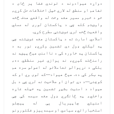
دواړه هېوادونه د توندې فضا پر ځای د
تفاهم او منطق له لارې خپل اختلافات حل کړي،
خو د خبرو مسیر هغه وخت له واقعي هدف څخه
واوښت، کله چې د پاکستان لوری له عملي
واقعیت څخه لرې غوښتنې مطرح کړې.
اسلامي امارت ته د پاکستان هغه غوښتنه چې
په لیکلي ډول دې تضمین وکړي، نور به د
پاکستان په خاوره کې د ناامنۍ هېڅ پېښه نه
رامنځته کېږي، نه یوازې غیر منطقي ده،
بلکې د نړیوالو تعاملاتو له اصولو سره هم
په ټکر کې ده. هېڅ هېواد—که لوی وي او که
کوچنی—د دې توان او صلاحیت نه لري چې د بل
هېواد د امنیت بشپړ تضمین په خپله غاړه
واخلي، په ځانګړي ډول هغه سیمه کې چې
امنیتي چاپېریال یې له پیچلو
استخباراتي، سیاسي او سیمه‌ییزو فکتورونو