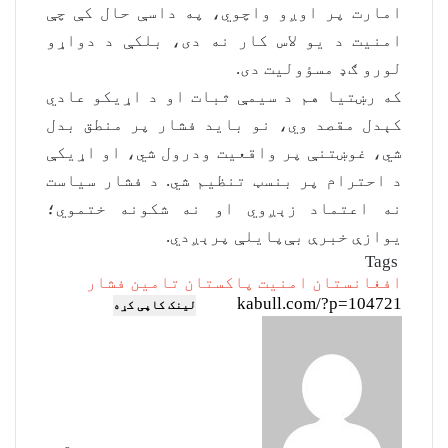
امارت پر اوږو واچوي، په داسې حال کې چې
امنیت د یو لاس کار نه دی، بلکې د دواړو
لورو ګډ مسؤولیت دی.
که رښتیا هم د سیمې ثبات او د اړیکو عادي
کېدل مقصد وي، نو باید فشار پر منطق بدل
شي، غوښتنې پر واقعیت ودرول شي، او اړیکې
د احترام پر بنسټ تنظیم شي. د فشار سیاست
نه اعتماد زېږوي او نه شکونه ختموي؛
یوازې خبرې بې‌پایلې پرېږدي.
Tags
افغانستان
امنيت
پاکستان
تامين
فشار
لینک کاپی کړه