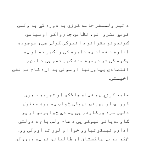
د تېر ولسمشر حامد کرزي په دوره کې به ولسي
قومي مشروانو، نظامي چارواکو او سياسي
ګوندونو مشرانو دا نيوکې کولې چې، موجوده
اداره د فساد په دايره کې راګير ده او په
جګړه کې تر دومره حده ګير ده، چې د امن،
اقتصادي پياوړتيا او سولې په اړه ګام هم نشي
اخيستی.
حامد کرزي په خپله چالاکۍ او تجربه د هرې
کورنۍ او بهرنۍ نيوکې ځواب په يوه معقول
دليل سره ورکاوه، چې په دې ځوابونو او پر
ګاونډيانو نيوکو يې د عام ولس پام د دولتي
ادارو نيمګړتياوو خوا او لور ته اړولی وو.
ځکه به يې پاکستان او طالبانو ته په وروولۍ