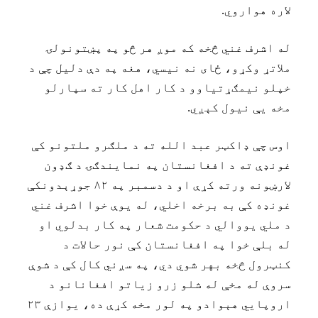
لاره هواروي.
له اشرف غني څخه که موږ هر څو په پښتونولۍ
ملاتړ وکړو، ځای نه نيسي، هغه په دې دليل چې د
خپلو نيمګړتياوو د کار اهل کار ته سپارلو
مخه يې نيول کېږي.
اوس چې ډاکټر عبد الله ته د ملګرو ملتونو کې
غونډې ته د افغانستان په نمايندګۍ د ګډون
لارښونه ورته کړې او د دسمبر په ۸۲ جوړېدونکې
غونډه کې به برخه اخلي، له يوې خوا اشرف غني
د ملي يووالي د حکومت شعار په کار بدلوي او
له بلې خوا په افغانستان کې نور حالات د
کنټرول څخه بهر شوي دي، په سږني کال کې د شوې
سروې له مخې له شلو زرو زياتو افغانانو د
اروپايي هېوادو په لور مخه کړې ده، يوازې ۲۳