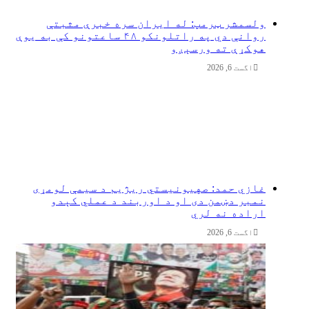
ولسمشر ټرمپ: له ایران سره خبرې مثبتې
روانې دي په راتلونکو ۴۸ ساعتونو کې به یوې
هوکړې ته ورسېږو
اگست 6, 2026
غازي حمد: صهیونیستي ریژیم د سیمې لومړی
نمبر دښمن دی او د اوربند د عملي کېدو
اراده نه لري
اگست 6, 2026