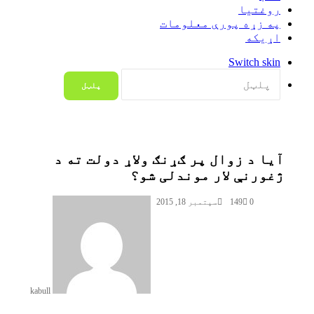
روغتيا
په زړه پورې معلومات
اړيکه
Switch skin
پلټل
آیا د زوال پر ګړنګ ولاړ دولت ته د
ژغورنې لار موندلی شو؟‎
0
149
سپتمبر 18, 2015
kabull