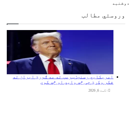
دوشنبه
وروستي مطالب
امریکایي رسنۍ: ټرمپ ته مه ګورئ ایران ته
فکر وکړئ چې څه وایي او څه کوي
اگست 6, 2026