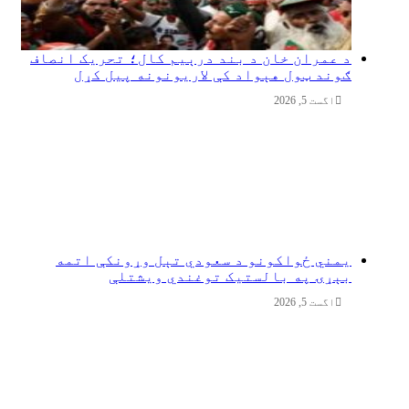
د عمران خان د بند درېیم کال؛ تحریک انصاف
ګوند ټول هېواد کې لاریونونه پیل کړل
اگست 5, 2026
یمني ځواکونو د سعودي تېل وړونکې اتمه
بېړۍ په بالستیک توغندي ویشتلې
اگست 5, 2026