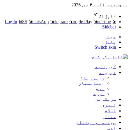
پنجشنبه, اگست 6 مه, 2026
℃
کابل
21
Log In
RSS
WhatsApp
Telegram
Google Play
YouTube
X
Sidebar
مینو
پلټل
Switch skin
کور پاڼه
خبرونه
راپور تاژ
افغانستان
نړۍ
لوبه
سرمقاله
تبصرې
اسلام
مقالې
ټولنه او اجتماع
ادب