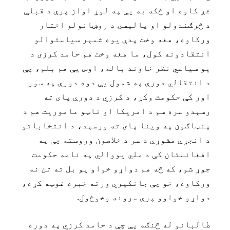
غږ کاوه او ځکه به يې په لوړ اواز پرې د قبلې
د څرګندولو او پاليسۍ د روښانولو اختار
ورکاوه، هغه وخت پدې يوه شمېر سياستوالو
انتقادونه کول، ما هغه وخت هم حامد کرزی د
يو سياسي نظر خاوند باله، اوس يې هم بلم، چې
د انتقالي دورې په شمول يې دوه دورې په سور
اور کې حکومت وکړ، د کرزي د دورې پای ته
رسېدو سره سم د امريکا او ناټو ماموريت هم د
پنټاګون په وينا پای ته ورسېد، د انتخاباتو
د انجړې مشوړې د سر د خلاصون وروسته چې په
افغانستان کې د ملي يووالي په نامه حکومت
جوړ شو، که څه هم دواړو خواو يو بل ته تن نه
ورکاوه، خو چې جانکيري ورته خبره غوټه کړه،
دواړو خواوو پرې سرونه وخوځول.
طالبانو له څنګه يې چې د حامد کرزي په دوره