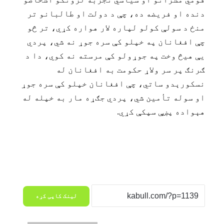
دنده او فريضه ده، چې د دولت او طالبانو تر
منځ د سولې کولو لپاره لار هواره کړي، تر څو
چې افغانان په خپلو کې سره جوړ نه شي، پردي
يې هيڅ وخت په جوړولو کې مرسته نه کوي، دا د
ګرنګ پر سر ولاړ حکومت به افغانان له
نسکورېدو ساتي، چې افغانان خپلو کې سره جوړ
او سوله تأمين شي، پردي جګړه مار به خپله له
هېواده پښې سپکې کړي.
لینک کاپی کړه