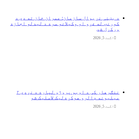
د بښنې نړیوال سازمان: عمران خان ته دې د
کورنۍ له غړو او وکیلانو سره د لیدلو اجازه
ورکړل شي
اگست 5, 2026
ننګرهار کې د اوبو پروژو لپاره د نږدې ۲
میلیونه ډالرو هوکړه‌لیک لاسلیک شو
اگست 5, 2026