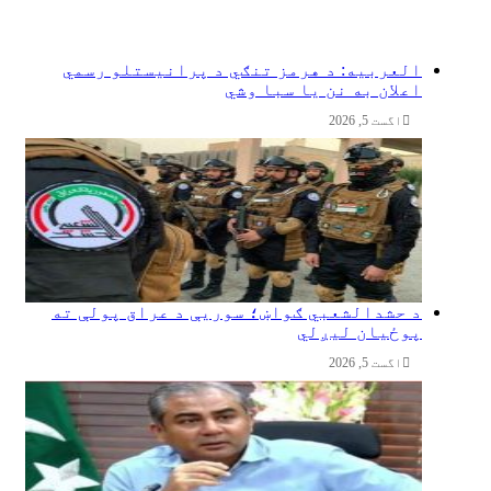
العربیه: د هرمز تنګي د پرانیستلو رسمي
اعلان به نن یا سبا وشي
اگست 5, 2026
د حشدالشعبي ګواښ؛ سوریې د عراق پولې ته
پوځیان لیږلي
اگست 5, 2026