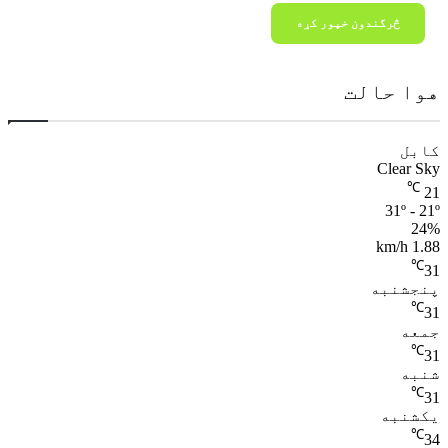
هوا حالت
کابل
Clear Sky
℃
21
31º - 21º
24%
1.88 km/h
℃
31
پنجشنبه
℃
31
جمعه
℃
31
شنبه
℃
31
یکشنبه
℃
34