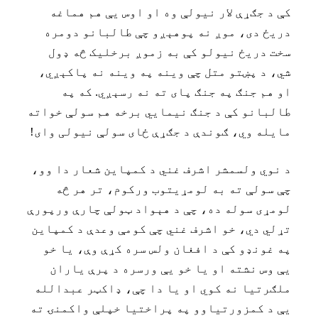
کې د جګړې لار نيولې وه او اوس يې هم هماغه
دريځ دی، موږ نه پوهېږو چې طالبانو دومره
سخت دريځ نيولو کې به زموږ برخليک څه ډول
شي، د پښتو متل چې وينه په وينه نه پاکېږي،
او هم جنګ په جنګ پای ته نه رسېږي. که په
طالبانو کې د جنګ نيمايي برخه هم سولې خواته
مايله وي، ګوندې د جګړې ځای سولې نيولی وای!
د نوي ولسمشر اشرف غني د کمپاين شعار دا وو،
چې سولې ته به لومړيتوب ورکوم، تر هر څه
لومړی سوله ده، چې د هېواد ټولې چارې ورپورې
تړلي دي، خو اشرف غني چې کومې وعدې د کمپاين
په غونډو کې د افغان ولس سره کړې وې، يا خو
يې وس نشته او يا خو يې ورسره د پرې ياران
ملګرتيا نه کوي او يا دا چې، ډاکټر عبدالله
يې د کمزورتياوو په پراختيا خپلې واکمنۍ ته