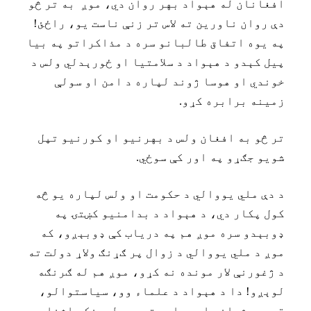
افغانان له هېواد بهر روان دي، موږ به تر څو
دې روان ناورين ته لاس تر زنې ناست يو، راځئ!
په يوه اتفاق طالبانو سره د مذاکراتو په بيا
پيل کېدو د هېواد د سلامتيا او ځورېدلي ولس د
خوندي او هوسا ژوند لپاره د امن او سولې
زمينه برابره کړو.
تر څو به افغان ولس د بهرنيو او کورنيو تپل
شويو جګړو په اور کې سوځي.
د دې ملي يووالي د حکومت او ولس لپاره يو څه
کول پکار دي، د هېواد د بدامنيو کښتۍ په
ډوبېدو سره موږ هم په درياب کې ډوبېږو، که
موږ د ملي يووالي د زوال پر ګړنګ ولاړ دولت ته
د ژغورنې لار مونده نه کړو، موږ هم له ګرنګه
لوېږو! دا د هېواد د علماء وو، سياستوالو،
قومي مشرانو او سياسي تجربه لرونکو اشخاصو