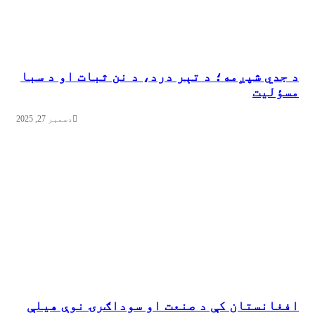
د جدي شپږمه؛ د تېر درد، د نن ثبات او د سبا
مسؤلیت
دسمبر 27, 2025
افغانستان کې د صنعت او سوداګرۍ نوې هیلې