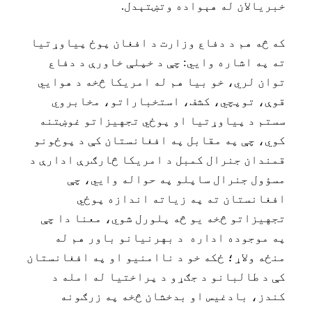
خبريالان له هېواده وتښتېدل.
که څه هم د دفاع وزارت د افغان پوځ پياوړتيا
ته په اشاره وايي: چې د خپلې خاورې د دفاع
توان لري، خو بيا هم له امريکا څخه د هوايي
قوې، توپچي، کشف، استخباراتو، مخابروي
سستم د پياوړتيا او پوځي تجهيزاتو غوښتنه
کوي، چې په مقابل په افغانستان کې د پوځونو
قمندان جنرال کمبل د امريکا څارګرې ادارې د
مسؤول جنرال ساپلو په حواله وايي، چې
افغانستان ته په زياته اندازه پوځي
تجهيزاتو څخه يو څه پلورل شوي، معنا دا چې
په موجوده اداره د بهرنيانو باور هم له
منځه ولاړ؛ ځکه خو د ناامنيو او په افغانستان
کې د طالبانو د جګړو د پراختيا له امله د
کندز، بادغيس او بدخشان څخه په زرګونه