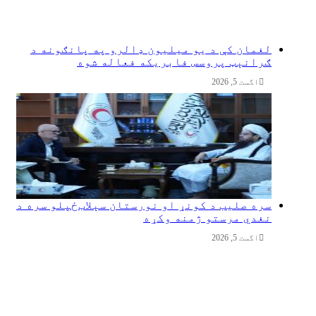
لغمان کې د یو میلیون ډالرو په پانګونه د
ګرانېټ پروسس فابریکه فعاله شوه
اگست 5, 2026
سره صلیب د کونړ او نورستان سېلاب‌ځپلو سره د
نغدي مرستو ژمنه وکړه
اگست 5, 2026