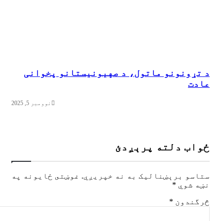
د تړونونو ماتول، د صهيونيستانو پخوانی
عادت
نوومبر 5, 2025
ځواب دلته پرېږدئ
ستاسو برېښناليک به نه خپريږي.
غوښتى ځایونه په
نښه شوي
*
څرگندون
*