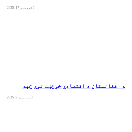
نوومبر 17, 2025
د افغانستان د اقتصادي خوځښت نوې څپه
نوومبر 9, 2025