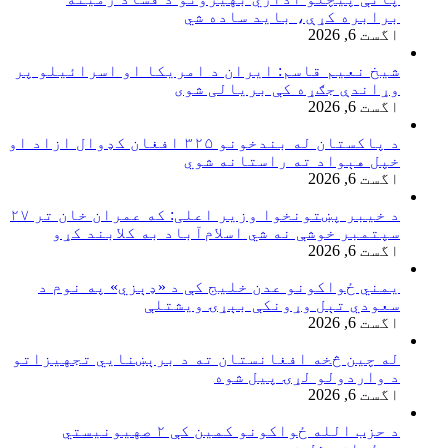
برابره کړې، باید ساده شي
اگست 6, 2026
شیخ نعیم قاسم: ایران د امریکا او اسرائیلو پر
وړاندې جګړه کې بریالی شوی
اگست 6, 2026
د پاکستان له بندخونو ۳۲۵ افغان کډوال ازاد او
خپل هېواد ته راستانه شوي
اگست 6, 2026
د خیبر پښتونخوا وزیر اعلی: که عمران خان تر ۲۷
سپتمبر خوشې نه شي اسلام‌آباد به کلابند کړو
اگست 6, 2026
یمني ځواکونو عدن خلیج کې د «ډېزي» په نوم د
سعودي تېل وړونکې بېړۍ ویشتلې
اگست 6, 2026
له چین څخه افغانستان ته د برېښنايي تجهیزاتو
د واردولو لړۍ پیل شوه
اگست 6, 2026
د حزب الله ځواکونو کمین کې ۲ صهیونیستي