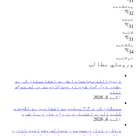
31
پنجشنبه
℃
32
جمعه
℃
31
شنبه
℃
31
یکشنبه
℃
34
دوشنبه
وروستي مطالب
ذبیح الله مجاهد: داعش په افغانستان کې په
بشپړ ډول ځپل شوې او پټنځایونه یې له منځه
تللي
اگست 6, 2026
سمنګان کې د ۳.۴ میلیونه افغانیو په لګښت د
کلیوالي پراختیايي پروژو چارې پیل شوې
اگست 6, 2026
د چارو ادارې عمومي رئیس: له پخوانیو ادارو
پاتې پيچلو اداري بهیرونو د فساد زمینه