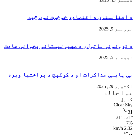
د افغانستان د اقتصادي خوځښت نوې څپه
نوومبر 9, 2025
د تړونونو ماتول، د صهيونيستانو پخوانی عادت
نوومبر 5, 2025
بې پايلې مذاکرات او د کړکېچ د پراختيا ويره
اکتوبر 29, 2025
هوا حالت
کابل
Clear Sky
℃
31
31º - 21º
7%
2.32 km/h
℃