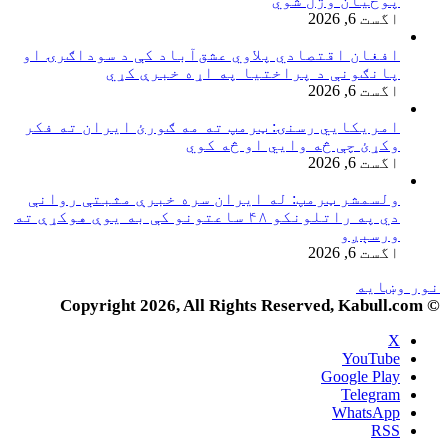
پوځیان وژل شوي
اگست 6, 2026
افغان اقتصادي پلاوي عشق‌آباد کې د سوداګرۍ او
پانګونې د پراختیا په اړه خبرې کړي
اگست 6, 2026
امریکایي رسنۍ: ټرمپ ته مه ګورئ ایران ته فکر
وکړئ چې څه وایي او څه کوي
اگست 6, 2026
ولسمشر ټرمپ: له ایران سره خبرې مثبتې روانې
دي په راتلونکو ۴۸ ساعتونو کې به یوې هوکړې ته
ورسېږو
اگست 6, 2026
نور وښایه
© Copyright 2026, All Rights Reserved, Kabull.com
X
YouTube
Google Play
Telegram
WhatsApp
RSS