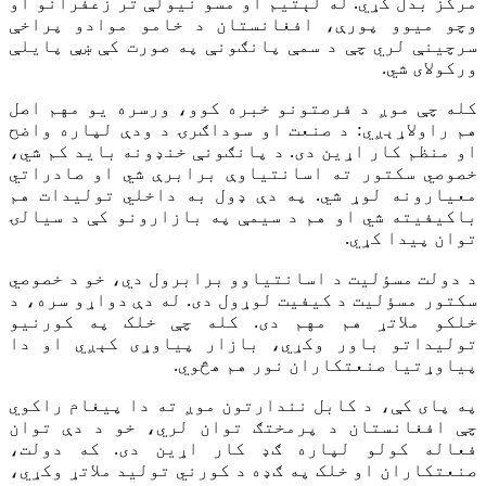
مرکز بدل کړي. له لېتیم او مسو نیولې تر زعفرانو او
وچو میوو پورې، افغانستان د خامو موادو پراخې
سرچینې لري چې د سمې پانګونې په صورت کې ښې پایلې
ورکولای شي.
کله چې موږ د فرصتونو خبره کوو، ورسره یو مهم اصل
هم راولاړېږي: د صنعت او سوداګرۍ د ودې لپاره واضح
او منظم کار اړین دی. د پانګونې خنډونه باید کم شي،
خصوصي سکتور ته اسانتیاوې برابرې شي او صادراتي
معیارونه لوړ شي. په دې ډول به داخلي تولیدات هم
باکیفیته شي او هم د سیمې په بازارونو کې د سیالۍ
توان پیدا کړي.
د دولت مسؤلیت د اسانتیاوو برابرول دي، خو د خصوصي
سکتور مسؤلیت د کیفیت لوړول دی. له دې دواړو سره، د
خلکو ملاتړ هم مهم دی. کله چې خلک په کورنیو
تولیداتو باور وکړي، بازار پیاوړی کېږي او دا
پیاوړتیا صنعتکاران نور هم هڅوي.
په پای کې، د کابل نندارتون موږ ته دا پیغام راکوي
چې افغانستان د پرمختګ توان لري، خو د دې توان
فعاله کولو لپاره ګډ کار اړین دی. که دولت،
صنعتکاران او خلک په ګډه د کورني تولید ملاتړ وکړي،