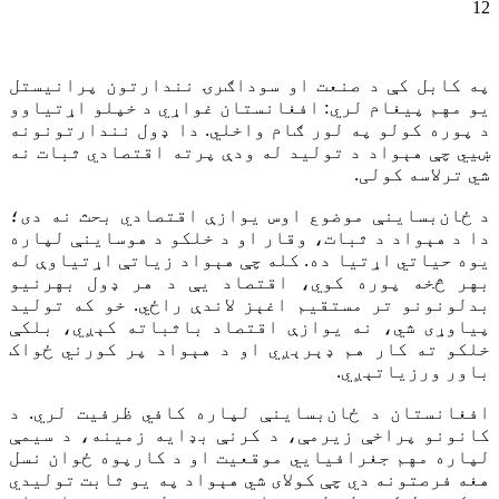
12
په کابل کې د صنعت او سوداګرۍ نندارتون پرانیستل
یو مهم پیغام لري: افغانستان غواړي د خپلو اړتیاوو
د پوره کولو په لور ګام واخلي. دا ډول نندارتونونه
ښيي چې هېواد د تولید له ودې پرته اقتصادي ثبات نه
شي ترلاسه کولی.
د ځان‌بساینې موضوع اوس یوازې اقتصادي بحث نه دی؛
دا د هېواد د ثبات، وقار او د خلکو د هوساینې لپاره
یوه حیاتي اړتیا ده. کله چې هېواد زیاتې اړتیاوې له
بهر څخه پوره کوي، اقتصاد یې د هر ډول بهرنیو
بدلونونو تر مستقیم اغېز لاندې راځي. خو که تولید
پیاوړی شي، نه یوازې اقتصاد باثباته کېږي، بلکې
خلکو ته کار هم ډېرېږي او د هېواد پر کورني ځواک
باور ورزیاتېږي.
افغانستان د ځان‌بساینې لپاره کافي ظرفیت لري. د
کانونو پراخې زیرمې، د کرنې بډایه زمینه، د سیمې
لپاره مهم جغرافیایي موقعیت او د کارپوه ځوان نسل
هغه فرصتونه دي چې کولای شي هېواد په یو ثابت تولیدي