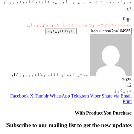
هېواد به د ځان‌بساینې پر لور په ثابتو ګامونو روان
شي.
Tags
افغانستان
تجارت
صنعت
نندارتون
هڅې
هيلې
لینک کاپی کړه
مفتی احسان الله بلال
نوومبر 17,
2025
12
شریکول
Facebook
X
Tumblr
WhatsApp
Telegram
Viber
Share via Email
Print
With Product You Purchase
Subscribe to our mailing list to get the new updates!