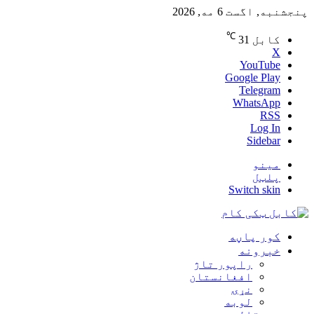
پنجشنبه, اگست 6 مه, 2026
℃
کابل
31
X
YouTube
Google Play
Telegram
WhatsApp
RSS
Log In
Sidebar
مینو
پلټل
Switch skin
کور پاڼه
خبرونه
راپور تاژ
افغانستان
نړۍ
لوبه