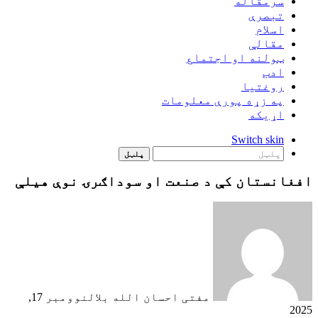
سرمقاله
تبصرې
اسلام
مقالې
ټولنه او اجتماع
ادب
روغتيا
په زړه پورې معلومات
اړيکه
Switch skin
پلټل
افغانستان کې د صنعت او سوداګرۍ نوې هیلې
مفتی احسان الله بلال
نوومبر 17,
2025