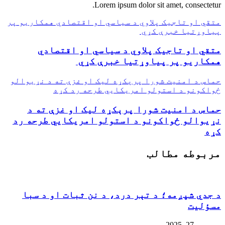
Lorem ipsum dolor sit amet, consectetur.
متقي او تاجیک پلاوي د سیاسي او اقتصادي همکاریو پر
پیاوړتیا خبرې کړي
متقي او تاجیک پلاوي د سیاسي او اقتصادي
همکاریو پر پیاوړتیا خبرې کړي
حماس د امنیت شورا پرېکړه لیک او غزې ته د نړيوالو
ځواکونو د استولو امريکايي طرحه رد کړه
حماس د امنیت شورا پرېکړه لیک او غزې ته د
نړيوالو ځواکونو د استولو امريکايي طرحه رد
کړه
مربوطه مطالب
د جدي شپږمه؛ د تېر درد، د نن ثبات او د سبا
مسؤلیت
دسمبر 27, 2025