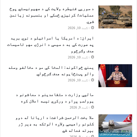
د سوریې قنیطره ولایت کې د صهیونیستي پوځ
عملیات؛ کرنیزې ځمکې او بنسټونه زیانمن
شوي
اگست 10, 2026
ایران: د امریکا یا اسرائیلو د نوي برید
په صورت کې به د سیمې د انرژۍ مهم تاسیسات
هدف وګرځوو
اگست 10, 2026
یمني ځواکونه: المخا کې مو د مخالفو وسله
والو پټنځایونه هدف ګرځولي
اگست 10, 2026
مالیې وزارت د متقاعدینو د معاشونو د
یوولسم پړاو د ورکړې نېټه اعلان کړه
اگست 9, 2026
ملا بخت الرحمن شرافت: د اریانا له دوو
کلونو راهیسې ولاړه الوتکه به ډېر ژر
بېرته فعاله شي
اگست 9, 2026