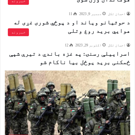
خبرونه
احسان تکل
دسمبر 9, 2023
11
د حوثیانو ویاند او د پوځي شوری غړی له
هوایي برید روغ وتلی
خبرونه
احسان تکل
اکتوبر 29, 2023
12
اسراییلې رسنۍ: په غزه باندي د تیرې شپې
ځمکنی برید یوځل بیا ناکام شو