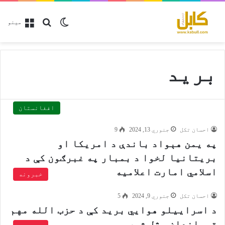
Switch skin
پلټل
مینو
برید
افغانستان
احسان تکل
جنوري 13, 2024
9
په یمن هېواد باندې د امریکا او
بریتانیا لخوا د بمبار په غبرګون کې د
اسلامي امارت اعلامیه
خبرونه
احسان تکل
جنوري 9, 2024
5
د اسراییلو هوایي برید کې د حزب الله مهم
قوماندان وژل شوی