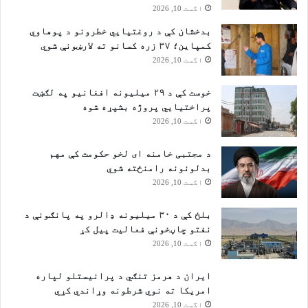
اگست 10, 2026
بدخشان کې د روغتیايي خطرونو د پوهاوي
کمپاین؛ ۳۷ زره کسانو ته لارښونې شوي
اگست 10, 2026
خوست کې د ۲۹ میلیونه افغانیو په لګښت
پراختیايي پروژه بشپړه شوه
اگست 10, 2026
د مجتبی خامنه ای لخو حکومت کې مهم
بدلونونه رامنځته شوي
اگست 10, 2026
بلخ کې د ۳۰ میلیونه ډالرو په پانګونې د
نفتو چاڼخونې فعالیت پیل کړ
اگست 10, 2026
ایران د هرمز تنګي د پرانیستلو لپاره
امریکا ته نوي شرطونه وړاندي کړي
اگست 10, 2026