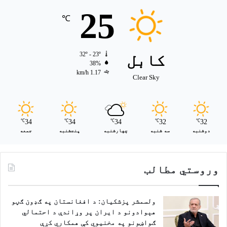
25
℃
کابل
32º - 23º
38%
1.17 km/h
Clear Sky
34
34
34
32
32
℃
℃
℃
℃
℃
دوشنبه
سه شنبه
چهارشنبه
پنجشنبه
جمعه
وروستي مطالب
ولسمشر پزشکیان: د افغانستان په ګډون ګڼو
هېوادونو د ایران پر وړاندې د احتمالي
ګواښونو په مخنیوي کې همکاري کړې