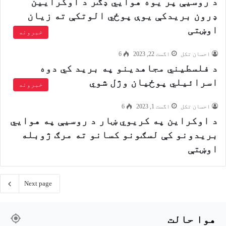
د روسیې پر یوه هوايي ډګر د اوکرایین
ډرون بریدکې یوې پوځي الوتکې ته زیان
اوښتی
خبرونه
احسان تکل
اگست 22, 2023
6
د فلسطیني مجاهدینو په برید کي دوه
اسرائیلي پوځیان وژل شوي
خبرونه
احسان تکل
اگست 1, 2023
6
د اوکراین په کریوي ښار د روسیې په هوایي
بریدونو کې لسګونو کسانو ته مرګ ژوبله
اوښتې
Next page
هوا حالت