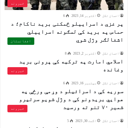
خبرونه
احسان تکل
اکتوبر 14, 2023
6
پر غزې د اسراییلو ځمکنی برید ناکام؛ د
حماس په برید کې لسګونه اسراییلي
اشغالګر وژل شوي
افغانستان
احسان تکل
اکتوبر 2, 2023
8
اسلامي امارت په ترکیه کې پرونی برید
وغانده
خبرونه
احسان تکل
سپتمبر 16, 2023
6
سوریه کې د اسرائیلو د وړمې ورځې په
هوایي بریدونو کې د وژل شویو سرتیرو
شمېر ۷۰ تنو ته ورسید
خبرونه
احسان تکل
اگست 30, 2023
5