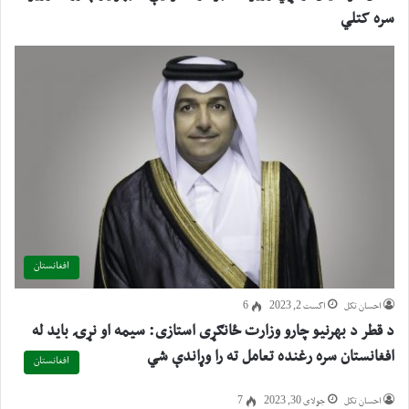
سره کتلي
افغانستان
احسان تکل
اگست 2, 2023
6
د قطر د بهرنيو چارو وزارت ځانګړی استازی: سيمه او نړۍ بايد له
افغانستان سره رغنده تعامل ته را وړاندې شي
افغانستان
احسان تکل
جولای 30, 2023
7