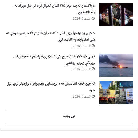
د پاکستان له بندخونو ۳۲۵ افغان کډوال ازاد او خپل هېواد ته
راستانه شوي
اگست 6, 2026
د خیبر پښتونخوا وزیر اعلی: که عمران خان تر ۲۷ سپتمبر خوشې نه
شي اسلام‌آباد به کلابند کړو
اگست 6, 2026
یمني ځواکونو عدن خلیج کې د «ډېزي» په نوم د سعودي تېل
وړونکې بېړۍ ویشتلې
اگست 6, 2026
له چین څخه افغانستان ته د برېښنايي تجهیزاتو د واردولو لړۍ پیل
شوه
اگست 6, 2026
نور وښایه