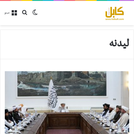
پلټل
Switch skin
مینو
لیدنه