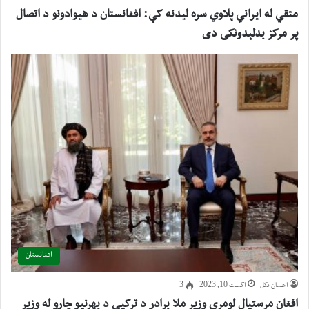
متقي له ايراني پلاوي سره ليدنه کې: افغانستان د هيوادونو د اتصال
پر مرکز بدلېدونکی دی
افغانستان
احسان تکل
اگست 10, 2023
3
افغان مرستیال لومړي وزیر ملا برادر د ترکیې د بهرنیو چارو له وزیر