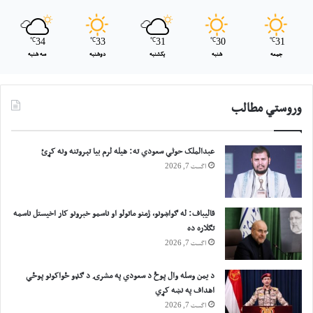
℃
34
℃
33
℃
31
℃
30
℃
31
جمعه
شنبه
یکشنبه
دوشنبه
سه شنبه
وروستي مطالب
عبدالملک حوثي سعودي ته: هیله لرم بیا تېروتنه ونه کړئ
اگست 7, 2026
قالیباف: له ګواښونو، ژمنو ماتولو او ناسمو خبرونو کار اخیستل ناسمه
تګلاره ده
اگست 7, 2026
د یمن وسله وال پوځ د سعودي په مشرۍ د ګډو ځواکونو پوځي
اهداف په نښه کړي
اگست 7, 2026