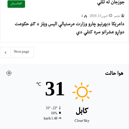
جوزجان ته تللي
افغانستان
عاصم
اکتوبر 15, 2019
4
دامریکا دبهرنیو چارو وزارت مرستیالې الیس ویلز د ګډ حکومت
دواړو مشرانو سره کتلي دي
Next page
هوا حالت
31
℃
31º - 22º
کابل
10%
1.48 km/h
Clear Sky