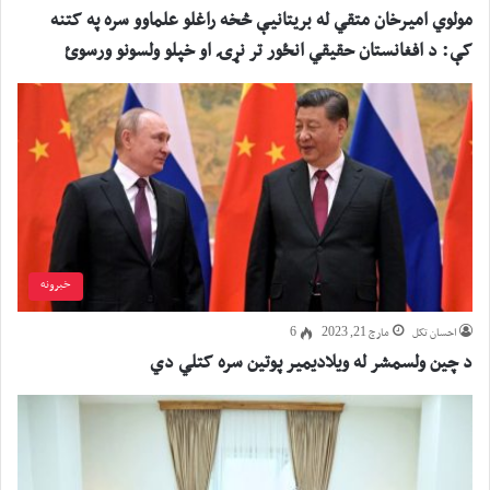
مولوي اميرخان متقي له بريتانيې څخه راغلو علماوو سره په کتنه
کې: د افغانستان حقيقي انځور تر نړۍ او خپلو ولسونو ورسوئ
خبرونه
احسان تکل
مارچ 21, 2023
6
د چین ولسمشر له ویلادیمیر پوتین سره کتلي دي