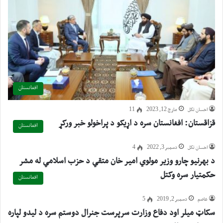
افغانستان
احسان تکل
مارچ 12, 2023
11
قزاقستان: افغانستان سره د اړیکو د پراخولو خبر ورکړ
افغانستان
احسان تکل
دسمبر 3, 2022
4
د بهرنیو چارو وزیر مولوي امیر خان متقي د حزب اسلامي له مشر
حکمتیار سره وکتل
افغانستان
عاصم
دسمبر 2, 2019
5
سکاټ میلر اود دفاع وزارت سرپرست جنرال دوستم سره د لیدو لپاره