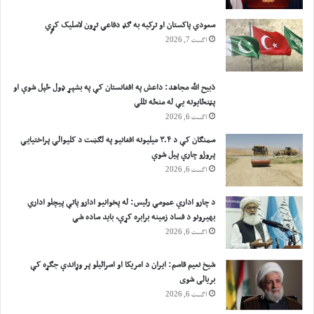
سعودي پاکستان او ترکیه به ګډ دفاعي تړون لاسلیک کړٍي
اگست 7, 2026
ذبیح الله مجاهد: داعش په افغانستان کې په بشپړ ډول ځپل شوې او
پټنځایونه یې له منځه تللي
اگست 6, 2026
سمنګان کې د ۳.۴ میلیونه افغانیو په لګښت د کلیوالي پراختیايي
پروژو چارې پیل شوې
اگست 6, 2026
د چارو ادارې عمومي رئیس: له پخوانیو ادارو پاتې پيچلو اداري
بهیرونو د فساد زمینه برابره کړې، باید ساده شي
اگست 6, 2026
شیخ نعیم قاسم: ایران د امریکا او اسرائیلو پر وړاندې جګړه کې
بریالی شوی
اگست 6, 2026