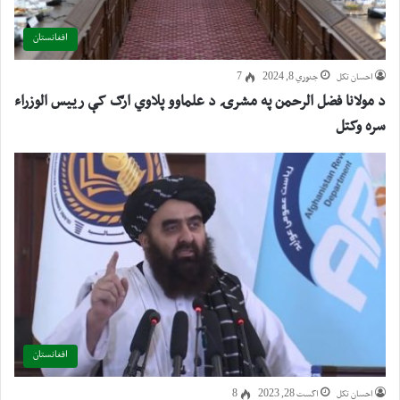
افغانستان
احسان تکل
جنوري 8, 2024
7
د مولانا فضل الرحمن په مشرۍ د علماوو پلاوي ارګ کې رييس الوزراء
سره وکتل
افغانستان
احسان تکل
اگست 28, 2023
8