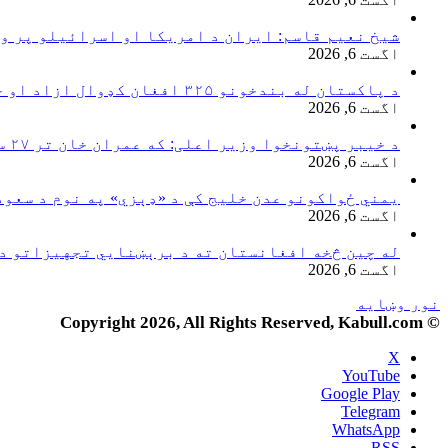
شیخ نعیم قاسم: ایران د امریکا او اسرائیلو پر و
اگست 6, 2026
د پاکستان له بندخونو ۳۲۵ افغان کډوال ازاد او خپل هېواد ته راستانه شوي
اگست 6, 2026
د خیبر پښتونخوا وزیر اعلی: که عمران خان تر ۲۷ سپتمبر خوشې نه شي اسلام‌آباد به کلابند کړو
اگست 6, 2026
یمني ځواکونو عدن خلیج کې د «ډېزي» په نوم د سعو
اگست 6, 2026
له چین څخه افغانستان ته د برېښنايي تجهیزاتو د
اگست 6, 2026
نور وښایه
© Copyright 2026, All Rights Reserved, Kabull.com
X
YouTube
Google Play
Telegram
WhatsApp
RSS