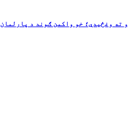
 ته وغځیدې؛ خو واکمن ګوند د پارلمان