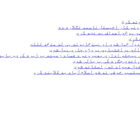
نه کړئ
نو کار اخیستل ناسمه تګلاره ده
و پوځي اهداف په نښه کړي
کړٍي
ډول ځپل شوې او پټنځایونه یې له منځه تللي
 پيچلو اداري بهیرونو د فساد زمینه برابره کړې، باید
ړاندې جګړه کې بریالی شوی