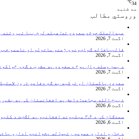
℃
34
سه شنبه
وروستي مطالب
عبدالملک حوثي سعودي ته: هیله لرم بیا تېروتنه و
اگست 7, 2026
قالیباف: له ګواښونو، ژمنو ماتولو او ناسمو خبرو
اگست 7, 2026
د یمن وسله وال پوځ د سعودي په مشرۍ د ګډو ځواکون
اگست 7, 2026
سعودي پاکستان او ترکیه به ګډ دفاعي تړون لاسلیک 
اگست 7, 2026
ذبیح الله مجاهد: داعش په افغانستان کې په بشپړ 
اگست 6, 2026
سمنګان کې د ۳.۴ میلیونه افغانیو په لګښت د کلیوالي پراختیايي پروژو چارې پیل شوې
اگست 6, 2026
د چارو ادارې عمومي رئیس: له پخوانیو ادارو پاتې
اگست 6, 2026