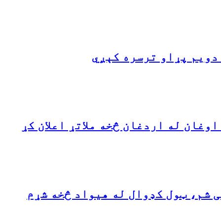
دویم پړاو ترسره کېږي
وغان له اردغان څخه ملاتړ اعلان کړ
 شم، ټول کډوال له هیواد څخه شړم