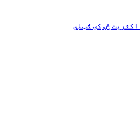
 اکثریت څوکۍ ګټلي