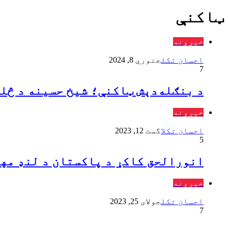
ټاکنې
خبرونه
احسان تکل
جنوري 8, 2024
7
د بنګله‌دېش ټاکنې؛ شیخ حسینه د څل
خبرونه
احسان تکل
اگست 12, 2023
5
انورالحق کاکړ د پاکستان د لنډ مها
خبرونه
احسان تکل
جولای 25, 2023
7