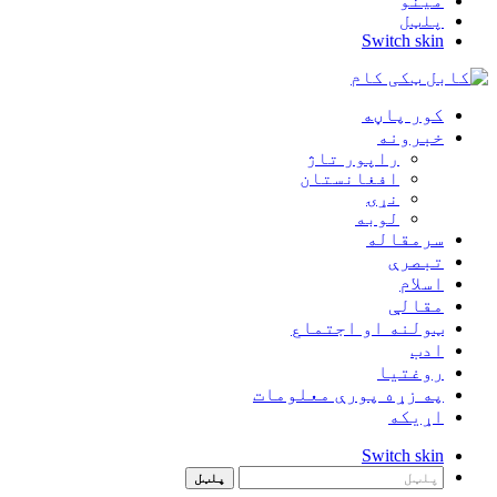
مینو
پلټل
Switch skin
کور پاڼه
خبرونه
راپور تاژ
افغانستان
نړۍ
لوبه
سرمقاله
تبصرې
اسلام
مقالې
ټولنه او اجتماع
ادب
روغتيا
په زړه پورې معلومات
اړيکه
Switch skin
پلټل