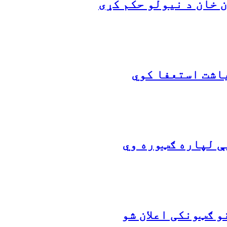
 خان د نیولو حکم کړی
اشت استعفا کوي
ې لپاره ګټوره وي
 ګټونکی اعلان شو