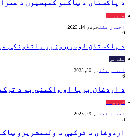
د پاکستان د ټاکنو کمېسیون د عمران
خبرونه
احسان تکل
جولای 14, 2023
6
د پاکستان لومړی وزير راتلونکې مي
مقالې
احسان تکل
مې 30, 2023
6
د اردغان بريا او واکمني به د ترکي
خبرونه
احسان تکل
مې 29, 2023
3
اردوغان د ترکيې د ولسمشریزو ټاکنو