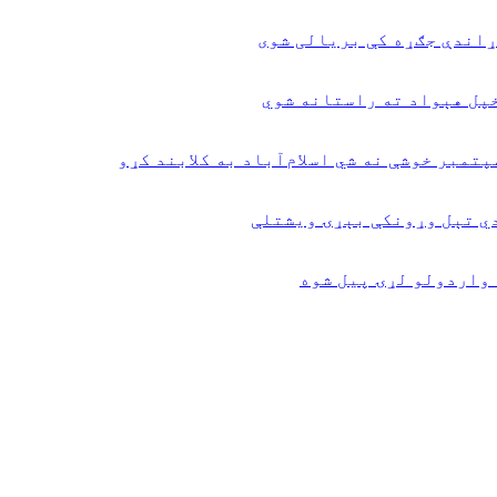
ړاندې جګړه کې بریالی شوی
دي تېل وړونکې بېړۍ ویشتلې
 واردولو لړۍ پیل شوه