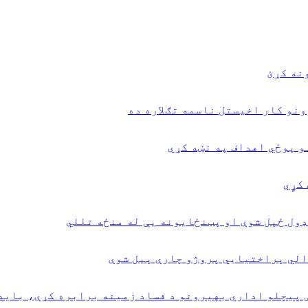
نه کړئ
نو کار اخیستل ناسمه تګلاره ده
و پوځي اهداف په نښه کړي
کړٍي
ډول ځپل شوې او پټنځایونه یې له منځه تللي
 پيچلو اداري بهیرونو د فساد زمینه برابره کړې، باید