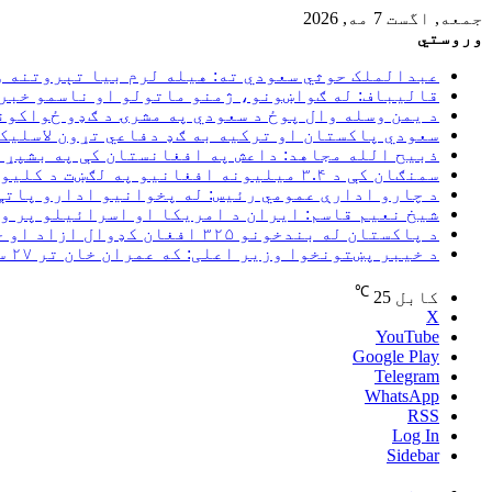
جمعه, اگست 7 مه, 2026
وروستي
عبدالملک حوثي سعودي ته: هیله لرم بیا تېروتنه و
قالیباف: له ګواښونو، ژمنو ماتولو او ناسمو خبرو
د یمن وسله وال پوځ د سعودي په مشرۍ د ګډو ځواکون
سعودي پاکستان او ترکیه به ګډ دفاعي تړون لاسلیک 
ذبیح الله مجاهد: داعش په افغانستان کې په بشپړ 
سمنګان کې د ۳.۴ میلیونه افغانیو په لګښت د کلیوالي پراختیايي پروژو چارې پیل شوې
د چارو ادارې عمومي رئیس: له پخوانیو ادارو پاتې
شیخ نعیم قاسم: ایران د امریکا او اسرائیلو پر و
د پاکستان له بندخونو ۳۲۵ افغان کډوال ازاد او خپل هېواد ته راستانه شوي
د خیبر پښتونخوا وزیر اعلی: که عمران خان تر ۲۷ سپتمبر خوشې نه شي اسلام‌آباد به کلابند کړو
℃
کابل
25
X
YouTube
Google Play
Telegram
WhatsApp
RSS
Log In
Sidebar