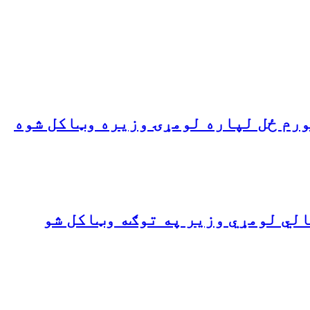
ورم ځل لپاره لومړۍ وزیره وټاکل شوه
لي لومړي وزیر په توګه وټاکل شو