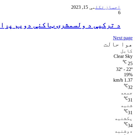
احسان تکل
مې 15, 2023
6
د ترکیې د ولسمشرۍ ټاکنې دویم پړاو
Next page
هوا حالت
کابل
Clear Sky
℃
25
32º - 22º
19%
1.37 km/h
℃
32
جمعه
℃
31
شنبه
℃
31
یکشنبه
℃
34
دوشنبه