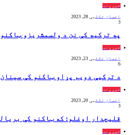
خبرونه
احسان تکل
مې 28, 2023
3
په ترکيه کې نن د ولسمشریزو ټاکنو 
خبرونه
احسان تکل
مې 23, 2023
6
د ترکیې دویم پړاو ټاکنو کې سېنان ا
خبرونه
احسان تکل
مې 20, 2023
3
قليچدار اوغلو: که ټاکنو کې بریالی
خبرونه