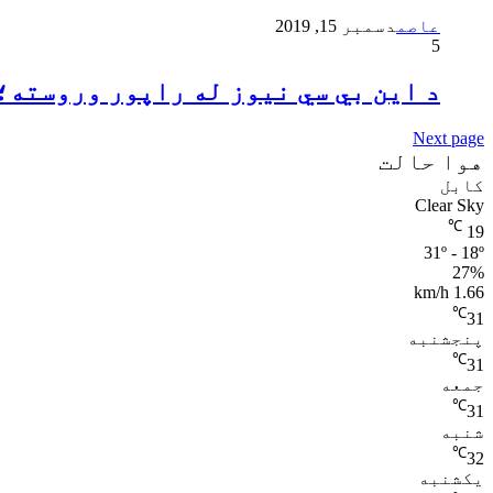
عاصم
دسمبر 15, 2019
5
د این بي سي نیوز له راپور وروسته؛
Next page
هوا حالت
کابل
Clear Sky
℃
19
31º - 18º
27%
1.66 km/h
℃
31
پنجشنبه
℃
31
جمعه
℃
31
شنبه
℃
32
یکشنبه