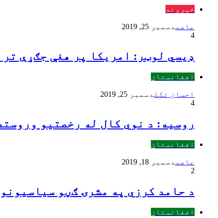
خبرونه
عاصم
دسمبر 25, 2019
4
ډیسي لوټر: امریکا پر هغې جګړې تر 
افغانستان
احسان تکل
دسمبر 25, 2019
4
روسيه: د نوي کال له رخصتیو وروسته 
افغانستان
عاصم
دسمبر 18, 2019
2
د حامد کرزي په مشرۍ ګڼو سیاسیونو
افغانستان