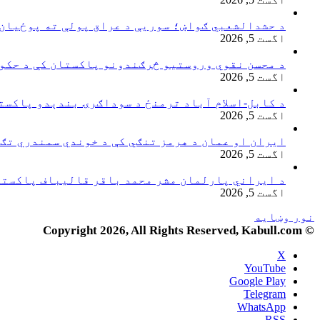
د حشدالشعبي ګواښ؛ سوریې د عراق پولې ته پوځیان
اگست 5, 2026
د محسن نقوي وروستیو څرګندونو پاکستان کې د حکوم
اگست 5, 2026
د کابل-اسلام آباد ترمنځ د سوداګرۍ بندېدو پاکست
اگست 5, 2026
ایران او عمان د هرمز تنګي کې د خوندي سمندري تګ 
اگست 5, 2026
د ایراني پارلمان مشر محمد باقر قالیباف پاکستا
اگست 5, 2026
نور وښایه
© Copyright 2026, All Rights Reserved, Kabull.com
X
YouTube
Google Play
Telegram
WhatsApp
RSS