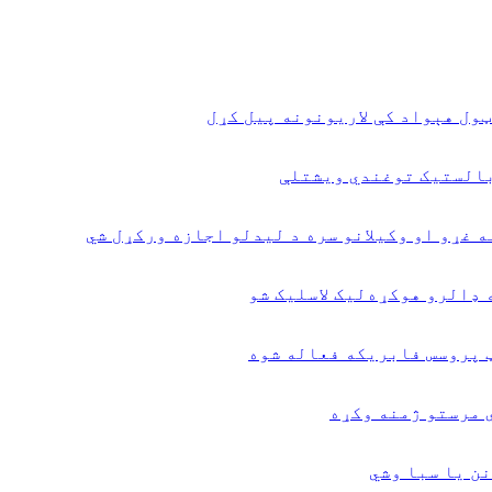
ول هېواد کې لاریونونه پیل کړل
بالستیک توغندي ویشتلې
ه غړو او وکیلانو سره د لیدلو اجازه ورکړل شي
 پروسس فابریکه فعاله شوه
ي مرستو ژمنه وکړه
نن یا سبا وشي