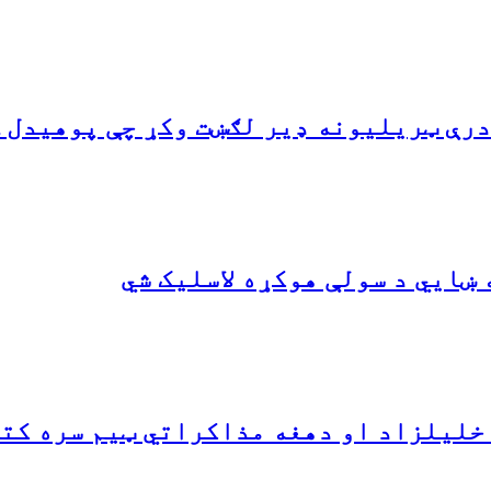
درې ټریلیونه ډیر لګښت وکړ چې پوهیدل 
ښايي د سولې هوکړه لاسلیک شي
 خلیلزاد او دهغه مذاکراتي ټیم سره کت