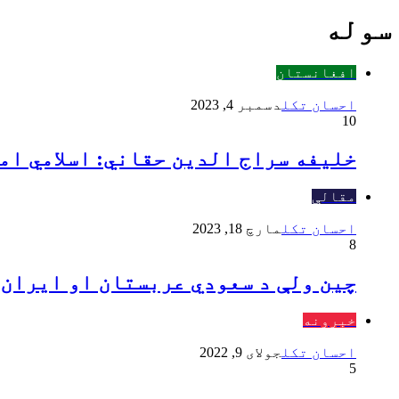
سوله
افغانستان
احسان تکل
دسمبر 4, 2023
10
خليفه سراج الدين حقاني: اسلامي ام
مقالې
احسان تکل
مارچ 18, 2023
8
چین ولې د سعودي عربستان او ایران
خبرونه
احسان تکل
جولای 9, 2022
5