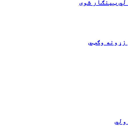
لي ټینګار شوی
 زړونه وګټي
ولي