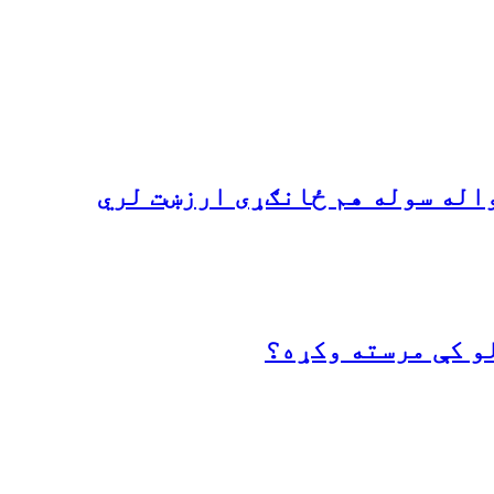
واله سوله هم ځانګړی ارزښت لري
و کې مرسته وکړه؟