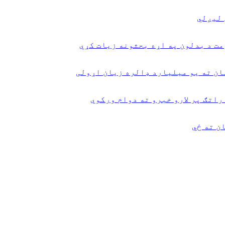
 لیږلي
ت د بدلون په اړه بحثونه زیات کړي
ان ته یو میلیارد ډالره زیان اړولی
راتګ پر لارو خبرو ته دوام ورکوي
ن ته ځي