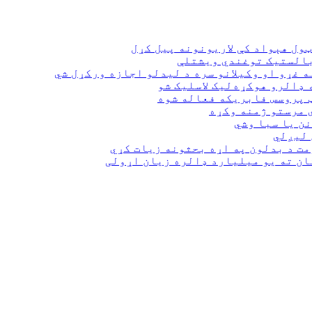
ول هېواد کې لاریونونه پیل کړل
بالستیک توغندي ویشتلې
ه غړو او وکیلانو سره د لیدلو اجازه ورکړل شي
 پروسس فابریکه فعاله شوه
ي مرستو ژمنه وکړه
نن یا سبا وشي
 لیږلي
ت د بدلون په اړه بحثونه زیات کړي
ان ته یو میلیارد ډالره زیان اړولی