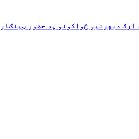
 ارګ دبهرنیو ځواکونو په حضور ټینګار 