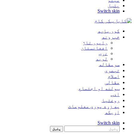
مینو
پلټل
Switch skin
کور پاڼه
خبرونه
راپور تاژ
افغانستان
نړۍ
لوبه
سرمقاله
تبصرې
اسلام
مقالې
ټولنه او اجتماع
ادب
روغتيا
په زړه پورې معلومات
اړيکه
Switch skin
پلټل