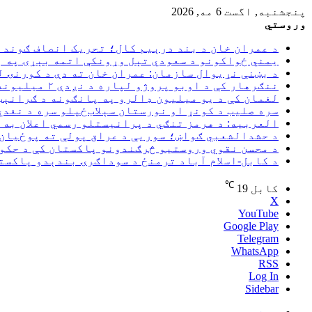
پنجشنبه, اگست 6 مه, 2026
وروستي
د عمران خان د بند درېیم کال؛ تحریک انصاف ګوند ټ
یمني ځواکونو د سعودي تېل وړونکې اتمه بېړۍ په 
د بښنې نړیوال سازمان: عمران خان ته دې د کورنۍ ل
ننګرهار کې د اوبو پروژو لپاره د نږدې ۲ میلیونه ډالرو هوکړه‌لیک لاسلیک شو
لغمان کې د یو میلیون ډالرو په پانګونه د ګرانېټ
سره صلیب د کونړ او نورستان سېلاب‌ځپلو سره د نغد
العربیه: د هرمز تنګي د پرانیستلو رسمي اعلان به 
د حشدالشعبي ګواښ؛ سوریې د عراق پولې ته پوځیان
د محسن نقوي وروستیو څرګندونو پاکستان کې د حکوم
د کابل-اسلام آباد ترمنځ د سوداګرۍ بندېدو پاکست
℃
کابل
19
X
YouTube
Google Play
Telegram
WhatsApp
RSS
Log In
Sidebar