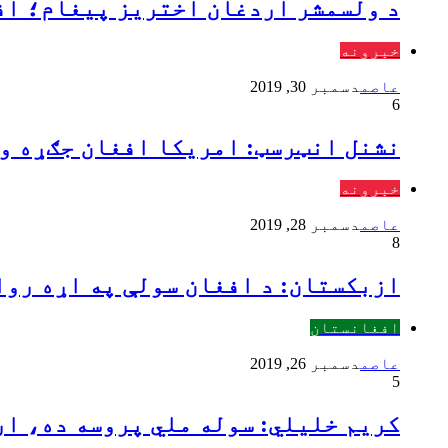
د ولسمشر اردغان اختریز پیغام؛ افغ
خبرونه
عاصم
دسمبر 30, 2019
6
نشنل انټرسټ: امریکا افغان جګړه و
خبرونه
عاصم
دسمبر 28, 2019
8
ازبکستان: د افغان سولې په اړه روا
افغانستان
عاصم
دسمبر 26, 2019
5
کریم خلیلي: سوله ملي پروسه ده، ار