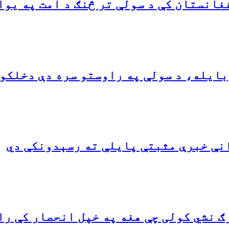
انستان کې د سولې تر څنګ د امت په یوا
بایله، د سولې په راوستو سره دې دخلکو
نې خبرې مثبتې پایلې ته رسېدونکې دي
ګ نشي کولی چې هغه په خپل انحصار کې را