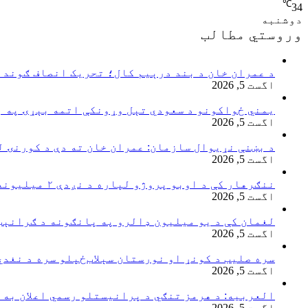
℃
34
دوشنبه
وروستي مطالب
د عمران خان د بند درېیم کال؛ تحریک انصاف ګوند ټ
اگست 5, 2026
یمني ځواکونو د سعودي تېل وړونکې اتمه بېړۍ په 
اگست 5, 2026
د بښنې نړیوال سازمان: عمران خان ته دې د کورنۍ ل
اگست 5, 2026
ننګرهار کې د اوبو پروژو لپاره د نږدې ۲ میلیونه ډالرو هوکړه‌لیک لاسلیک شو
اگست 5, 2026
لغمان کې د یو میلیون ډالرو په پانګونه د ګرانېټ
اگست 5, 2026
سره صلیب د کونړ او نورستان سېلاب‌ځپلو سره د نغد
اگست 5, 2026
العربیه: د هرمز تنګي د پرانیستلو رسمي اعلان به 
اگست 5, 2026