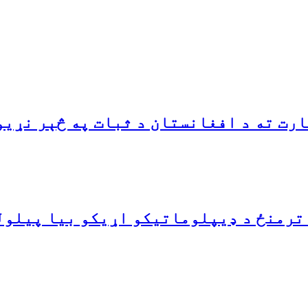
ارت ته د افغانستان د ثبات په څېر نړي
 ترمنځ د ډیپلوماتیکو اړیکو بیا پیلول